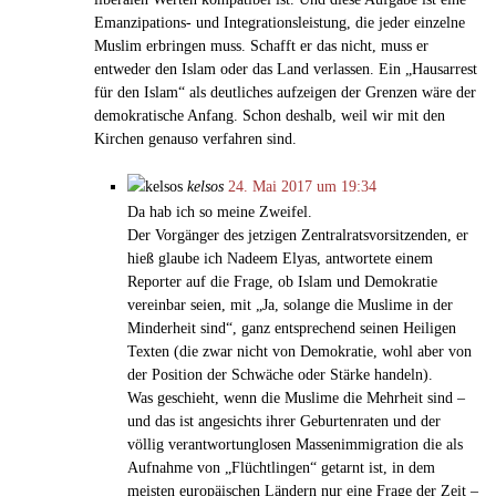
Emanzipations- und Integrationsleistung, die jeder einzelne
Muslim erbringen muss. Schafft er das nicht, muss er
entweder den Islam oder das Land verlassen. Ein „Hausarrest
für den Islam“ als deutliches aufzeigen der Grenzen wäre der
demokratische Anfang. Schon deshalb, weil wir mit den
Kirchen genauso verfahren sind.
kelsos
24. Mai 2017 um 19:34
Da hab ich so meine Zweifel.
Der Vorgänger des jetzigen Zentralratsvorsitzenden, er
hieß glaube ich Nadeem Elyas, antwortete einem
Reporter auf die Frage, ob Islam und Demokratie
vereinbar seien, mit „Ja, solange die Muslime in der
Minderheit sind“, ganz entsprechend seinen Heiligen
Texten (die zwar nicht von Demokratie, wohl aber von
der Position der Schwäche oder Stärke handeln).
Was geschieht, wenn die Muslime die Mehrheit sind –
und das ist angesichts ihrer Geburtenraten und der
völlig verantwortunglosen Massenimmigration die als
Aufnahme von „Flüchtlingen“ getarnt ist, in dem
meisten europäischen Ländern nur eine Frage der Zeit –