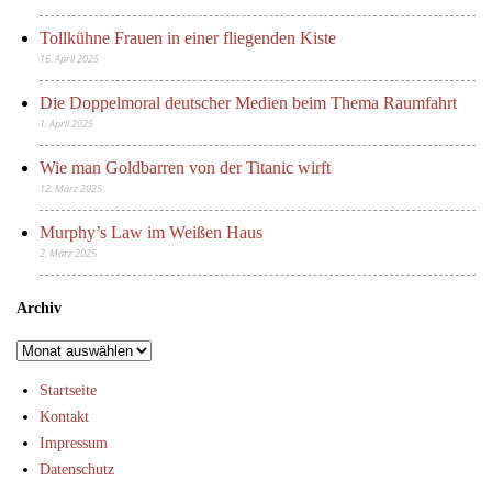
Tollkühne Frauen in einer fliegenden Kiste
16. April 2025
Die Doppelmoral deutscher Medien beim Thema Raumfahrt
1. April 2025
Wie man Goldbarren von der Titanic wirft
12. März 2025
Murphy’s Law im Weißen Haus
2. März 2025
Archiv
Archiv
Startseite
Kontakt
Impressum
Datenschutz