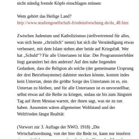
nicht ständig fremde Köpfe einschlagen müssen:
Wem gehört das Heilige Land?
http://www.studiengesellschaft-friedensforschung.de/da_48.htm
Zwischen Judentum und Katholizismus (stellvertretend für alles,
was sich heute „christlich“ nennt) hat sich die Verständigung etwas
verbessert, mit dem Islam stehen aber beide auf Kriegsfuß. Wer
hat „Schuld“? Für alle Untertanen ist klar: Der Programmierfehler
liegt garantiert bei den anderen! Auf den nahe liegenden
Gedanken, dass die Religion als solche (der gemeinsame Ursprung
der drei Betriebssysteme) dahinter stecken könnte, kommt indes
kein Untertan, denn die größte Sorge des Untertanen ist es, ein
Untertan zu bleiben, und für alle Untertanen ist es unvorstellbar,
selbst etwas auf die Reihe zu kriegen, sodass sie bis zum Jüngsten
Tag auf ihren Messias warten, der ihnen sagt, was sie zu tun
haben. Ansonsten wären allgemeiner Wohlstand und der
Weltfrieden längst Realität:
(Vorwort zur 3. Auflage der NWO, 1918) „Die
Wirtschaftsordnung, von der hier die Rede ist, kann nur insofern