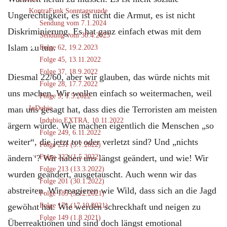
KontraFunk Sonntagsrunde
Ungerechtigkeit, es ist nicht die Armut, es ist nicht
Sendung vom 7.1.2024
Diskriminierung. Es hat ganz einfach etwas mit dem
Sendung vom 30.4.2023
Islam zu tun.
Folge 62, 19.2.2023
Folge 45, 13.11.2022
Folge 37, 18.9.2022
Diesmal 22/60, aber wir glauben, das würde nichts mit
Folge 28, 17.7.2022
uns machen. Wir wollen einfach so weitermachen, weil
Folge 9, 1.5.2022
man uns gesagt hat, dass dies die Terroristen am meisten
InDubio
Indubio EXTRA, 10.11.2022
ärgern würde. Wie machen eigentlich die Menschen „so
Folge 249, 6.11.2022
weiter“, die jetzt tot oder verletzt sind? Und „nichts
Folge 231 (3.7.2022)
ändern“? Wir haben uns längst geändert, und wie! Wir
Folge 222 (1.5.2022)
Folge 213 (13.3.2022)
wurden geändert, ausgetauscht. Auch wenn wir das
Folge 201 (30.1.2022)
abstreiten. Wir reagieren wie Wild, dass sich an die Jagd
Folge 185 (5.12.2021)
gewöhnt hat. Wie werden schreckhaft und neigen zu
Folge 171 (17.10.2021)
Folge 149 (1.8.2021)
Überreaktionen und sind doch längst emotional