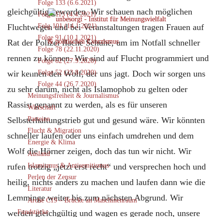
Folge 133 (6.6.2021)
gleichgültig geworden. Wir schauen nach möglichen
Folge 115 (4.4.2021)
Fluchtwegen und bei Veranstaltungen tragen Frauen auf
Folg 101 (14.1.2021)
Folge 91 (10.1.2021)
Rat der Polizei flache Schuhe, um im Notfall schneller
Folge 78 (22.11.2020)
rennen zu können. Wir sind auf Flucht programmiert und
Folge 62 (27.9.2020)
wir kennen den Wolf, der uns jagt. Doch wir sorgen uns
Folge 52 (23.8.2020)
Folge 44 (26.7.2020)
zu sehr darum, nicht als Islamophob zu gelten oder
Meinungsfreiheit & Journalismus
Rassist genannt zu werden, als es für unseren
Wirtschaft
Selbsterhaltungstrieb gut und gesund wäre. Wir könnten
Parteien
Flucht & Migration
schneller laufen oder uns einfach umdrehen und dem
Energie & Klima
Wolf die Hörner zeigen, doch das tun wir nicht. Wir
Ausland
rufen trotzig „jetzt erst recht“ und versprechen hoch und
Islamismus & Antisemitismus
Perlen der Zensur
heilig, nichts anders zu machen und laufen dann wie die
Literatur
Lemminge weiter bis zum nächsten Abgrund. Wir
Arche C19 – Brücke an Maschinenraum
werden gleichgültig und wagen es gerade noch, unsere
Fundstücke