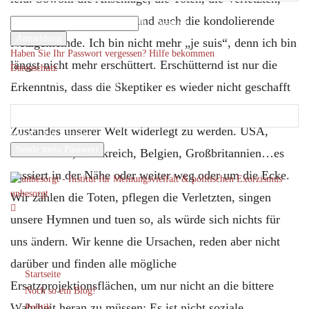
Ihr Benutzername
die betroffenen Politiker und auch die kondolierende
Ihr Passwort
Netzgemeinde. Ich bin nicht mehr „je suis“, denn ich bin
Haben Sie Ihr Passwort vergessen? Hilfe bekommen
längst nicht mehr erschüttert. Erschütternd ist nur die
Datenschutz
Passwort-Wiederherstellung
Erkenntnis, dass die Skeptiker es wieder nicht geschafft
Passwort zurücksetzen
haben, mit ihrer pessimistischen Einschätzung des
Zustandes unserer Welt widerlegt zu werden. USA,
Ihre E-Mail-Adresse
Deutschland, Frankreich, Belgien, Großbritannien…es
Ein Passwort wird Ihnen per Email zugeschickt.
passiert in der Nähe oder weiter weg oder um die Ecke.
unbesorgt
Wir zählen die Toten, pflegen die Verletzten, singen
unsere Hymnen und tuen so, als würde sich nichts für
uns ändern. Wir kenne die Ursachen, reden aber nicht
darüber und finden alle mögliche
Startseite
Ersatzprojektionsflächen, um nur nicht an die bittere
Noch so ein Blog!
Wahrheit heran zu müssen: Es ist nicht soziale
Politik