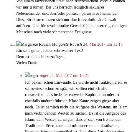
Von einem laizistischen Staat nach französischem Vorbild können
wir nur träumen. Bei uns herrscht lediglich säkulares
Nebeneinander und/aber/oder politisch parasitäres Ineinander.
Diese Strukturen lassen sich nur durch revolutionäre Gewalt
auflösen. Und für revolutionäre Gewalt fehlen unseren geduldigen
Menschen noch viele schmerzende Ereignisse.
Margarete Rausch
24. Mai 2017 um 13:15
Ein sehr guter , leider sehr wahrer Text!
Dem ist nichts hinzuzufügen.
Vielen Dank
roger
24. Mai 2017 um 13:21
Ich bekam schon Einwände. Es würde nicht funktionieren, es
sei sowieso schon zu spät, wir sollten einfach alle
rauswerfen…das bedeutet entweder Kapitulation oder ist
ebenfalls undurchführbar. Klare Kante zeigen ginge aber
noch. Es ist nämlich nicht die Aufgabe des Westens, im Islam
nach verbindenden Werten zu suchen. Es ist die Aufgabe des
Islam, dem Westen zu zeigen, dass er sich von trennenden
Traditionen lösen kann und mit unseren demokratischen,
liberalen Werten kompatibel ist. Und diese Aufgabe ist eine