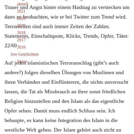
aktuell
Trauer und Angst hinter einem Hashtag zu verstecken um
2021
dann zu beobachten, wie er bei Twitter zum Trend wird.
2020
Terrorzeiten sind auch immer Zeiten der Zahlen.
2019
2018
Statements, Einschaltquote, Klicks, Trends, Opfer, Täter.
2017
22/60
2016
Irre Geschichten
Satire
Auf jeden islamistischen Terroranschlag (gibt’s auch
andere?) folgen dieselben Übungen von Muslimen und
ihren Verbänden und Einflüsterern, die nichts unversucht
lassen, die Tat als Missbrauch an ihrer sonst friedlichen
Religion hinzustellen und den Islam als das eigentliche
Opfer sehen. Damit muss endlich Schluss sein. Ich
behaupte, es kann keine Integration des Islam in die
westliche Welt geben. Der Islam gehört auch nicht zu