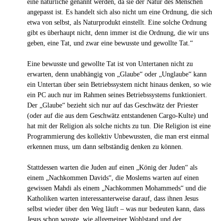
eine natürliche genannt werden, da sie der Natur des Menschen
angepasst ist. Es handelt sich also nicht um eine Ordnung, die sich
etwa von selbst, als Naturprodukt einstellt. Eine solche Ordnung
gibt es überhaupt nicht, denn immer ist die Ordnung, die wir uns
geben, eine Tat, und zwar eine bewusste und gewollte Tat.“
Eine bewusste und gewollte Tat ist von Untertanen nicht zu
erwarten, denn unabhängig von „Glaube“ oder „Unglaube“ kann
ein Untertan über sein Betriebssystem nicht hinaus denken, so wie
ein PC auch nur im Rahmen seines Betriebssystems funktioniert.
Der „Glaube“ bezieht sich nur auf das Geschwätz der Priester
(oder auf die aus dem Geschwätz entstandenen Cargo-Kulte) und
hat mit der Religion als solche nichts zu tun. Die Religion ist eine
Programmierung des kollektiv Unbewussten, die man erst einmal
erkennen muss, um dann selbständig denken zu können.
Stattdessen warten die Juden auf einen „König der Juden“ als
einem „Nachkommen Davids“, die Moslems warten auf einen
gewissen Mahdi als einem „Nachkommen Mohammeds“ und die
Katholiken warten interessanterweise darauf, dass ihnen Jesus
selbst wieder über den Weg läuft – was nur bedeuten kann, dass
Jesus schon wusste, wie allgemeiner Wohlstand und der