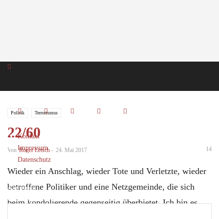
Politik
Terrorismus
22/60
Kontakt
Impressum
14
Von
Roger Letsch
-
24. Mai 2017
Datenschutz
Wieder ein Anschlag, wieder Tote und Verletzte, wieder
betroffene Politiker und eine Netzgemeinde, die sich
Anmelden
Herzlich willkommen! Melden Sie sich an
beim kondolierende gegenseitig überbietet. Ich bin es
leid. Sowohl die Anschläge, die Toten, die Verletzten,