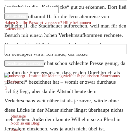
Ihr Benutzername
(gedreht) ist die „Kaiserlücke“ gut zu erkennen. Dort ließ
Ihr Passwort
Sultan Abdülhamid II. für die Jerusalemreise von
Haben Sie Ihr Passwort vergessen? Hilfe bekommen
Wilhelm II. die Stadtmauer aufbrechen, weil man für den
Datenschutz
Besuch mit einem hohen Verkehrsaufkommen rechnete.
Passwort-Wiederherstellung
Passwort zurücksetzen
Veranlasst hat Wilhelm das jedoch nicht, auch wenn es
oft behauptet wird. Ich finde, der letzte
Ihre E-Mail-Adresse
Hohenzollernkaiser hat schon schlechte Presse genug, da
Ein Passwort wird Ihnen per Email zugeschickt.
sei ihm die Ehre erwiesen, dass er den Durchbruch als
„Barbarei“ bezeichnet hat – womit er zwar durchaus
unbesorgt
richtig liegt, aber da die Altstadt heute dem
Verkehrschaos weit näher ist als je zuvor, würde ohne
diese Lücke in der Mauer sicher längst überhaupt nichts
Startseite
mehr gehen. Außerdem konnte Wilhelm so zu Pferd in
Noch so ein Blog!
Jerusalem einziehen, was ja auch nicht übel ist.
Politik