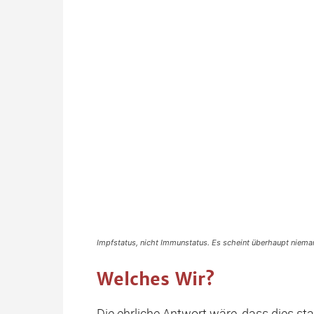
Impfstatus, nicht Immunstatus. Es scheint überhaupt niema
Welches Wir?
Die ehrliche Antwort wäre, dass dies sta