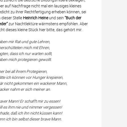
er auf Nachfrage nicht mal ein lausiges kleines
dicht zu ihrer Rechtfertigung erheben können, sei
 dieser Stelle
Heinrich Heine
und sein
"Buch der
eder"
zur Nachtlektüre wärmstens empfohlen. Aber
cht dieses kleine Stück hier bitte, das gehört mir.
ben mir Rat und gute Lehren,
erschütteten mich mit Ehren,
gten, dass ich nur warten sollt,
ben mich protegieren gewollt.
er bei all ihrem Protegieren,
tte ich können vor Hunger krepieren,
r nicht gekommen ein wackerer Mann,
cker nahm er sich meiner an.
aver Mann! Er schafft mir zu essen!
ll es ihm nie und nimmer vergessen!
hade, daß ich ihn nicht küssen kann!
nn ich bin selbst dieser brave Mann.