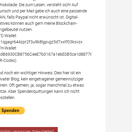
hokolade. Die zum Lesen, versteht sich! Auf
nsch und per Mail gebe ich auch eine passende
AN, falls Paypal nicht erwünscht ist. Digital-
tives können auch gern meine Blockchain-
ngelbeutel nutzen:
C-Wallet:
1qgagr644zpr2f3u9k8lgpvjjz5d7xxtf03ksvzx
H-Wallet:
xdB6930CB8756C4eE7b0167a1ebE0B5ce1d887766
R-Codes)
d noch ein wichtiger Hinweis: Dies hier ist ein
ivater Blog, kein eingetragener gemeinnütziger
rein. Oft gemein, ja, sogar manchmal zu etwas
tze. Aber Spendenquittungen kann ich nicht
sstellen.
Nichts verpassen (Newsletter)