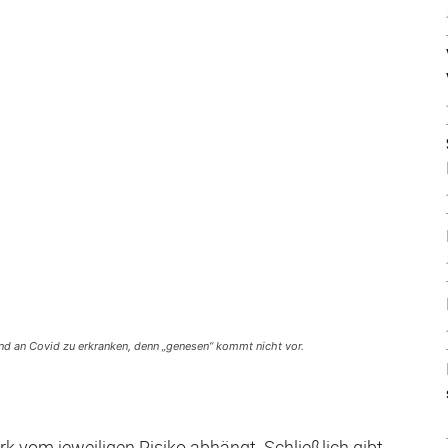
nd an Covid zu erkranken, denn „genesen“ kommt nicht vor.
rk vom jeweiligen Risiko abhängt. Schließlich gibt