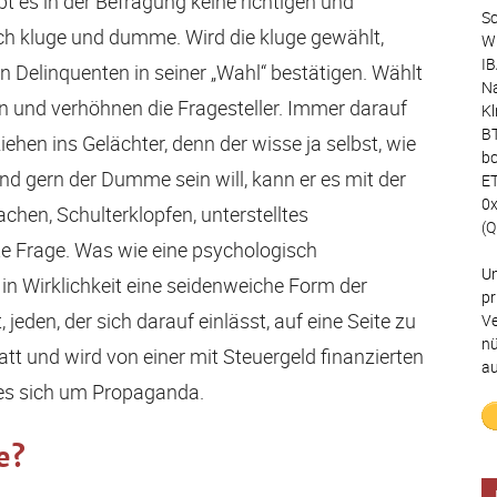
bt es in der Befragung keine richtigen und
Sc
ch kluge und dumme. Wird die kluge gewählt,
Wu
IB
n Delinquenten in seiner „Wahl“ bestätigen. Wählt
Na
en und verhöhnen die Fragesteller. Immer darauf
Kl
BT
ehen ins Gelächter, denn der wisse ja selbst, wie
bc
 gern der Dumme sein will, kann er es mit der
ET
0
chen, Schulterklopfen, unterstelltes
(Q
te Frage. Was wie eine psychologisch
Un
 in Wirklichkeit eine seidenweiche Form der
pr
 jeden, der sich darauf einlässt, auf eine Seite zu
Ve
nü
statt und wird von einer mit Steuergeld finanzierten
au
t es sich um Propaganda.
e?