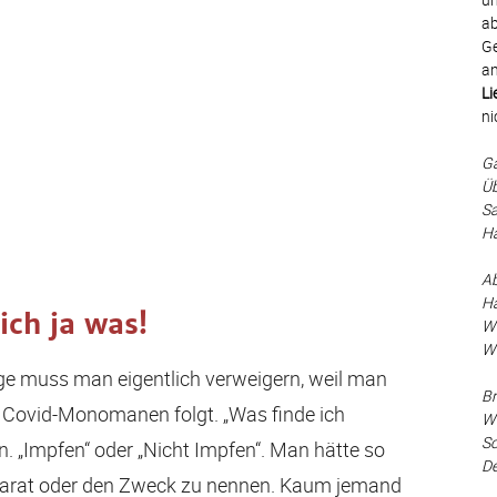
ab
Ge
an
Li
ni
Ga
Üb
Sa
Ha
Ab
Hä
ich ja was!
Wä
Wa
ge muss man eigentlich verweigern, weil man
Br
r Covid-Monomanen folgt. „Was finde ich
Wi
Sc
. „Impfen“ oder „Nicht Impfen“. Man hätte so
De
räparat oder den Zweck zu nennen. Kaum jemand