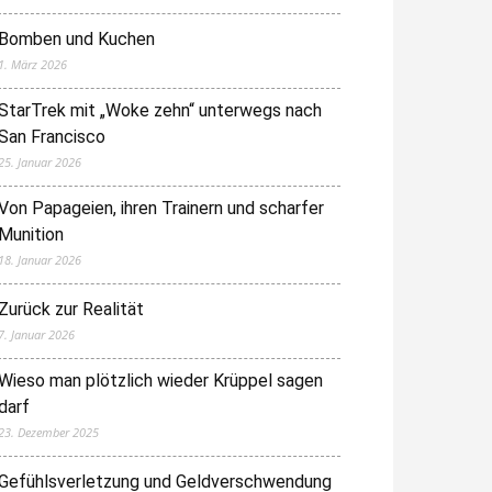
Bomben und Kuchen
1. März 2026
StarTrek mit „Woke zehn“ unterwegs nach
San Francisco
25. Januar 2026
Von Papageien, ihren Trainern und scharfer
Munition
18. Januar 2026
Zurück zur Realität
7. Januar 2026
Wieso man plötzlich wieder Krüppel sagen
darf
23. Dezember 2025
Gefühlsverletzung und Geldverschwendung