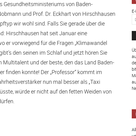
s Gesundheitsministeriums von Baden-
E-
-Nobmann und Prof. Dr. Eckhart von Hirschhausen
ftyp wir wohl sind. Falls Sie gerade über die
d: Hirschhausen hat seit Januar eine
 wo er vorwiegend für die Fragen „Klimawandel
Üb
gibt’s den seinen im Schlaf und jetzt hören Sie
au
n Multitalent und der beste, den das Land Baden-
de
bi
 finden konnte! Der „Professor“ kommt im
Ma
hrheitsverstärker nun mal besser als „Taxi
au
Ne
üsste, würde er nicht auf den fetten Weiden von
dürfen.
Al
un