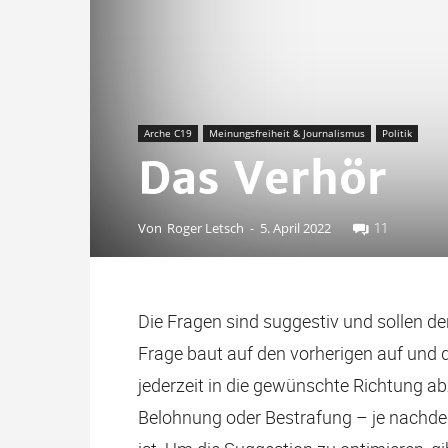
Arche C19
Meinungsfreiheit & Journalismus
Politik
Das Verhör
Von
Roger Letsch
-
5. April 2022
11
Die Fragen sind suggestiv und sollen d
Frage baut auf den vorherigen auf und 
jederzeit in die gewünschte Richtung ab
Belohnung oder Bestrafung – je nachde