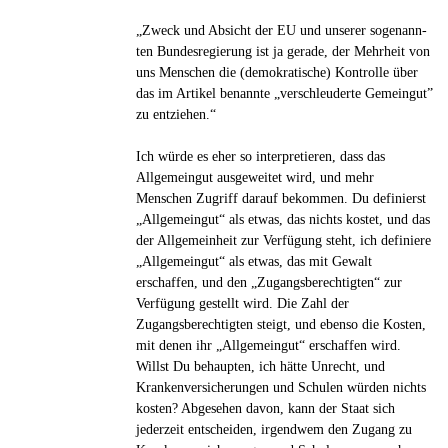
„Zweck und Absicht der EU und unserer soge­nann­
ten Bun­des­re­gie­rung ist ja gerade, der Mehr­heit von
uns Men­schen die (demo­kra­ti­sche) Kon­trolle über
das im Artikel benannte „ver­schleu­derte Gemein­gut”
zu ent­zie­hen.“
Ich würde es eher so interpretieren, dass das
Allgemeingut ausgeweitet wird, und mehr
Menschen Zugriff darauf bekommen. Du definierst
„Allgemeingut“ als etwas, das nichts kostet, und das
der Allgemeinheit zur Verfügung steht, ich definiere
„Allgemeingut“ als etwas, das mit Gewalt
erschaffen, und den „Zugangsberechtigten“ zur
Verfügung gestellt wird. Die Zahl der
Zugangsberechtigten steigt, und ebenso die Kosten,
mit denen ihr „Allgemeingut“ erschaffen wird.
Willst Du behaupten, ich hätte Unrecht, und
Krankenversicherungen und Schulen würden nichts
kosten? Abgesehen davon, kann der Staat sich
jederzeit entscheiden, irgendwem den Zugang zu