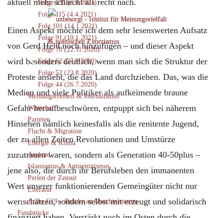
aktuell mehr schlecht als recht nach.
Folge 133 (6.6.2021)
Folge 115 (4.4.2021)
Folg 101 (14.1.2021)
Einen Aspekt möchte ich dem sehr lesenswerten Aufsatz
Folge 91 (10.1.2021)
von Gerd Held noch hinzufügen – und dieser Aspekt
Folge 78 (22.11.2020)
wird besonders deutlich, wenn man sich die Struktur der
Folge 62 (27.9.2020)
Folge 52 (23.8.2020)
Proteste ansieht, die das Land durchziehen. Das, was die
Folge 44 (26.7.2020)
Medien und viele Politiker als aufkeimende braune
Meinungsfreiheit & Journalismus
Gefahr heraufbeschwören, entpuppt sich bei näherem
Wirtschaft
Parteien
Hinsehen nämlich keinesfalls als die renitente Jugend,
Flucht & Migration
der zu allen Zeiten Revolutionen und Umstürze
Energie & Klima
zuzutrauen waren, sondern als Generation 40-50plus –
Ausland
Islamismus & Antisemitismus
jene also, die durch ihr Berufsleben den immanenten
Perlen der Zensur
Wert unserer funktionierenden Gemeingüter nicht nur
Literatur
wertschätzen, sondern selbst mit erzeugt und solidarisch
Arche C19 – Brücke an Maschinenraum
Fundstücke
finanziert haben. Verstärkt noch im Osten durch die