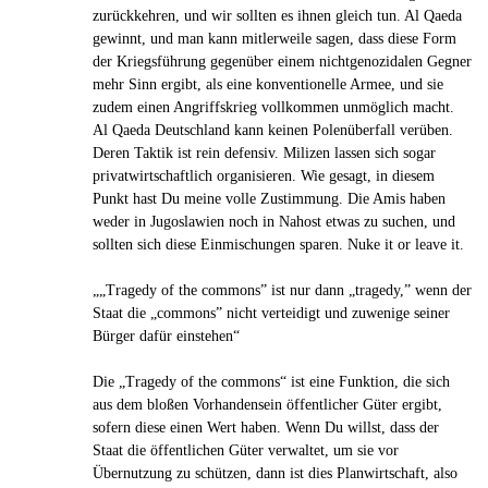
zurückkehren, und wir sollten es ihnen gleich tun. Al Qaeda
gewinnt, und man kann mitlerweile sagen, dass diese Form
der Kriegsführung gegenüber einem nichtgenozidalen Gegner
mehr Sinn ergibt, als eine konventionelle Armee, und sie
zudem einen Angriffskrieg vollkommen unmöglich macht.
Al Qaeda Deutschland kann keinen Polenüberfall verüben.
Deren Taktik ist rein defensiv. Milizen lassen sich sogar
privatwirtschaftlich organisieren. Wie gesagt, in diesem
Punkt hast Du meine volle Zustimmung. Die Amis haben
weder in Jugoslawien noch in Nahost etwas zu suchen, und
sollten sich diese Einmischungen sparen. Nuke it or leave it.
„„Tragedy of the commons” ist nur dann „tragedy,” wenn der
Staat die „commons” nicht ver­tei­digt und zuwe­nige seiner
Bürger dafür ein­ste­hen“
Die „Tragedy of the commons“ ist eine Funktion, die sich
aus dem bloßen Vorhandensein öffentlicher Güter ergibt,
sofern diese einen Wert haben. Wenn Du willst, dass der
Staat die öffentlichen Güter verwaltet, um sie vor
Übernutzung zu schützen, dann ist dies Planwirtschaft, also