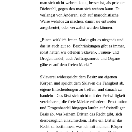
man sich nicht wehren kann, besser ist, als privater
Diebstahl, gegen den man sich wehren kann. Du
verlangst von Anderen, sich auf masochistische
Weise wehrlos zu machen, damit sie entweder
ausgebeutet, oder verwaltet werden können.
„Einen wirk­lich freien Markt gibt es nir­gends und
das ist auch gut so. Beschrän­kun­gen gibt es immer,
sonst hätten wir offenen Sklaven-, Frauen- und
Dro­gen­han­del, auch Auf­trags­morde und Organe
gäbe es auf dem freien Markt.“
Sklaverei widerspricht dem Besitz am eigenen
Körper, und spricht dem Sklaven die Fähigkeit ab,
eigene Entscheidungen zu treffen, und danach zu
handeln. Dies lässt sich nicht mit der Freiwilligkeit
vereinbaren, die freie Märkte erfordern. Prostitution
und Drogenhandel hingegen laufen auf freiwilliger
Basis ab, was keinem Dritten das Recht gibt, sich
diesbezüglich einzumischen. Hätte ein Dritter das
Recht zu bestimmen, was ich mit meinem Körper