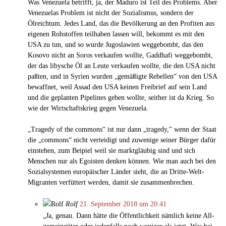
Was Venezuela betrifft, ja, der Maduro ist Teil des Problems. Aber
Venezuelas Problem ist nicht der Sozialismus, sondern der
Ölreichtum. Jedes Land, das die Bevölkerung an den Profiten aus
eigenen Rohstoffen teilhaben lassen will, bekommt es mit den
USA zu tun, und so wurde Jugoslawien weggebombt, das den
Kosovo nicht an Soros verkaufen wollte, Gaddhafi weggebombt,
der das libysche Öl an Leute verkaufen wollte, die den USA nicht
paßten, und in Syrien wurden „gemäßigte Rebellen“ von den USA
bewaffnet, weil Assad den USA keinen Freibrief auf sein Land
und die geplanten Pipelines geben wollte, seither ist da Krieg. So
wie der Wirtschaftskrieg gegen Venezuela.
„Tragedy of the commons“ ist nur dann „tragedy,“ wenn der Staat
die „commons“ nicht verteidigt und zuwenige seiner Bürger dafür
einstehen, zum Beipiel weil sie marktgläubig sind und sich
Menschen nur als Egoisten denken können. Wie man auch bei den
Sozialsystemen europäischer Länder sieht, die an Dritte-Welt-
Migranten verfüttert werden, damit sie zusammenbrechen.
Rolf
21. September 2018 um 20:41
„Ja, genau. Dann hätte die Öffent­lich­keit nämlich keine All­