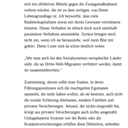
sich mit effektiven Mitteln gegen die Zwangsmaßnahmen
wehren würden, die sie zu dem zwingen, was Deine
Lebensgrundlage ist. Ich bezweifle, dass viele
Raubtierkapitalisten sowas mit ihrem Gewissen vereinbaren
könnten. Dieses Verhalten ist ethisch doch noch unterhalb
parasitären Verhaltens anzusiedeln. Zecken bringen mich
nicht um, wenn ich sie herausziehe, weil mein Blut mir
gehört. Deine Leute sind da schon deutlich weiter.
„Wie man auch bei den Sozi­al­sys­te­men euro­päi­scher Länder
sieht, die an Dritte-Welt-Migran­ten ver­füt­tert werden, damit
sie zusam­men­bre­chen.“
Zustimmung, darum sollte man Staaten, in deren
Führungspositionen sich die machtgeilen Egomanen
sammeln, die mehr haben wollen, als sie besitzen, auch nicht
die soziale Sicherung überlassen, sondern Familien und
privaten Versicherungen. Jemand, der nichts eingezahlt hat,
kriegt aus privaten Versicherungen auch nichts ausgezahlt.
Umlagebasierte Systeme wie die Rente oder die
Krankenversicherungen erfüllen diese Definition, nebenbei