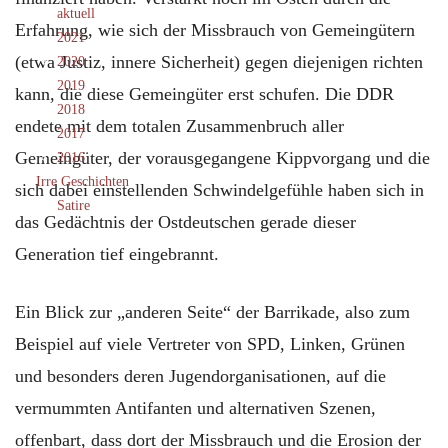
aktuell
Erfahrung, wie sich der Missbrauch von Gemeingütern
2021
(etwa Justiz, innere Sicherheit) gegen diejenigen richten
2020
2019
kann, die diese Gemeingüter erst schufen. Die DDR
2018
endete mit dem totalen Zusammenbruch aller
2017
Gemeingüter, der vorausgegangene Kippvorgang und die
2016
Irre Geschichten
sich dabei einstellenden Schwindelgefühle haben sich in
Satire
das Gedächtnis der Ostdeutschen gerade dieser
Generation tief eingebrannt.
Ein Blick zur „anderen Seite“ der Barrikade, also zum
Beispiel auf viele Vertreter von SPD, Linken, Grünen
und besonders deren Jugendorganisationen, auf die
vermummten Antifanten und alternativen Szenen,
offenbart, dass dort der Missbrauch und die Erosion der