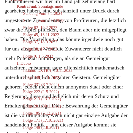
Funktionieren wir hier im Land jahrzehntelang hart
KontraFunk Sonntagsrunde
gearbeitet haben, sind substanziell unter Druck durch
Sendung vom 7.1.2024
ungesteuerte Zuwanderung von Profiteuren, die letztlich
Sendung vom 30.4.2023
Folge 62, 19.2.2023
zwar die Äpfel pflücken, den Baum aber nie mitgepflegt
Folge 45, 13.11.2022
haben. Die Vorstellung, das könnte irgendwie noch gut
Folge 37, 18.9.2022
für uns ausgehen, wenn die Zuwanderer nicht deutlich
Folge 28, 17.7.2022
Folge 9, 1.5.2022
mehr Potenzial mitbringen, als sie an Gemeingut
InDubio
aufzehren, entstammt ganz offensichtlich mathematisch
Indubio EXTRA, 10.11.2022
unterdurchschnittlich begabten Geistern. Gemeingüter
Folge 249, 6.11.2022
Folge 231 (3.7.2022)
gehören jedoch nicht einem anonymen Staat oder einer
Folge 222 (1.5.2022)
Regierung, diese sind lediglich mit deren Schutz und
Folge 213 (13.3.2022)
Erhaltung beauftragt. Diese Bewahrung der Gemeingüter
Folge 201 (30.1.2022)
Folge 185 (5.12.2021)
ist die vordringliche, wenn nicht gar einzige Aufgabe der
Folge 171 (17.10.2021)
handelnden Politik – und dieser Aufgabe kommt sie
Folge 149 (1.8.2021)