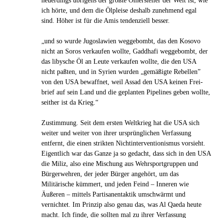
neuerdings übrigens der größte Ölhersteller der Welt ist, wie
ich hörte, und dem die Ölpleise deshalb zunehmend egal
sind. Höher ist für die Amis tendenziell besser.
„und so wurde Jugo­sla­wien weg­ge­bombt, das den Kosovo
nicht an Soros ver­kau­fen wollte, Gad­dhafi weg­ge­bombt, der
das liby­sche Öl an Leute ver­kau­fen wollte, die den USA
nicht paßten, und in Syrien wurden „gemä­ßigte Rebel­len”
von den USA bewaff­net, weil Assad den USA keinen Frei­
brief auf sein Land und die geplan­ten Pipe­lines geben wollte,
seither ist da Krieg.“
Zustimmung. Seit dem ersten Weltkrieg hat die USA sich
weiter und weiter von ihrer ursprünglichen Verfassung
entfernt, die einen strikten Nichtinterventionismus vorsieht.
Eigentlich war das Ganze ja so gedacht, dass sich in den USA
die Miliz, also eine Mischung aus Wehrsportgruppen und
Bürgerwehren, der jeder Bürger angehört, um das
Militärische kümmert, und jeden Feind – Inneren wie
Äußeren – mittels Partisanentaktik umschwärmt und
vernichtet. Im Prinzip also genau das, was Al Qaeda heute
macht. Ich finde, die sollten mal zu ihrer Verfassung