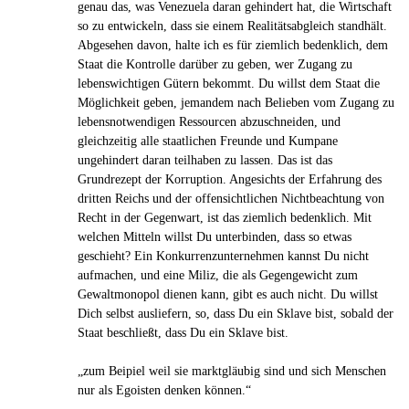
genau das, was Venezuela daran gehindert hat, die Wirtschaft
so zu entwickeln, dass sie einem Realitätsabgleich standhält.
Abgesehen davon, halte ich es für ziemlich bedenklich, dem
Staat die Kontrolle darüber zu geben, wer Zugang zu
lebenswichtigen Gütern bekommt. Du willst dem Staat die
Möglichkeit geben, jemandem nach Belieben vom Zugang zu
lebensnotwendigen Ressourcen abzuschneiden, und
gleichzeitig alle staatlichen Freunde und Kumpane
ungehindert daran teilhaben zu lassen. Das ist das
Grundrezept der Korruption. Angesichts der Erfahrung des
dritten Reichs und der offensichtlichen Nichtbeachtung von
Recht in der Gegenwart, ist das ziemlich bedenklich. Mit
welchen Mitteln willst Du unterbinden, dass so etwas
geschieht? Ein Konkurrenzunternehmen kannst Du nicht
aufmachen, und eine Miliz, die als Gegengewicht zum
Gewaltmonopol dienen kann, gibt es auch nicht. Du willst
Dich selbst ausliefern, so, dass Du ein Sklave bist, sobald der
Staat beschließt, dass Du ein Sklave bist.
„zum Beipiel weil sie markt­gläu­big sind und sich Men­schen
nur als Ego­is­ten denken können.“