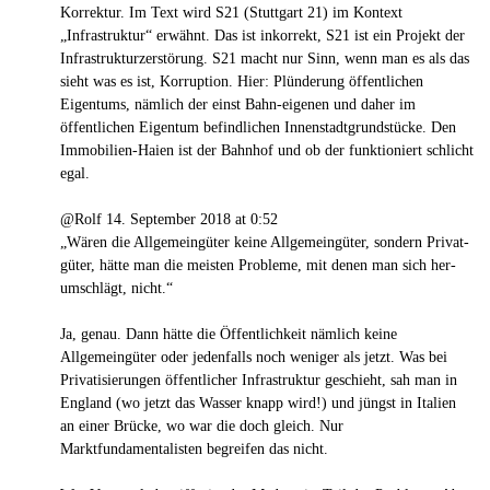
Korrektur. Im Text wird S21 (Stuttgart 21) im Kontext
„Infrastruktur“ erwähnt. Das ist inkorrekt, S21 ist ein Projekt der
Infrastrukturzerstörung. S21 macht nur Sinn, wenn man es als das
sieht was es ist, Korruption. Hier: Plünderung öffentlichen
Eigentums, nämlich der einst Bahn-eigenen und daher im
öffentlichen Eigentum befindlichen Innenstadtgrundstücke. Den
Immobilien-Haien ist der Bahnhof und ob der funktioniert schlicht
egal.
@Rolf 14. September 2018 at 0:52
„Wären die All­ge­mein­gü­ter keine All­ge­mein­gü­ter, sondern Pri­vat­
gü­ter, hätte man die meisten Pro­bleme, mit denen man sich her­
um­schlägt, nicht.“
Ja, genau. Dann hätte die Öffentlichkeit nämlich keine
Allgemeingüter oder jedenfalls noch weniger als jetzt. Was bei
Privatisierungen öffentlicher Infrastruktur geschieht, sah man in
England (wo jetzt das Wasser knapp wird!) und jüngst in Italien
an einer Brücke, wo war die doch gleich. Nur
Marktfundamentalisten begreifen das nicht.