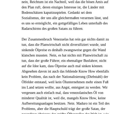
nein, Reichtum ist ein Nachteil, weil das die bösen Amis auf
den Plan ruft, deren einziges Interesse ist, die Länder mit
Bodenschätzen kaputtzuspielen. Gedankt sei dem
Sozialismus, der uns alle gleichermaßen verarmen lässt, und
es uns so ermöglicht, ein gottgefälliges Leben unterhalb des
Radarschirms des großen Satans zu führen.
Der Zusammenbruch Venezuelas hat rein gar nichts damit zu
tun, dass die Planwirtschaft nicht diversifiziert wurde, und
sinkende Ölpreise es deshalb zwangsweise gegen die Wand
klatschen mussten. Nein, es hat nichts mit Planwirtschaft zu
tun, dass der große Führer, ein ehemaliger Busfahrer, nicht
auf die Idee kam, dass Ölpreise auch mal sinken können.
Abgesehen davon ist auch das fehlende Know How ebenfalls
kein Problem, das nach der Nationalisierung (Diebstahl) der
Ölfelder entstand, weil kein Ölunternehmen mehr einen Fuß
ins Land setzen wollte, aus Angst, enteignet zu werden. Wir
vergessen auch einfach mal, dass venezolanisches Öl von
minderer Qualität ist, weil die, mangels Know How, keine
Aufbereitungsanlagen besitzen. Nein. Maduro ist ein Teil des
Problems, aber die Hauptschuld trägt der große Satan, der