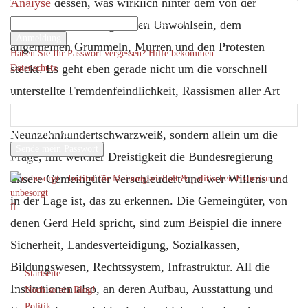
Analyse
dessen, was wirklich hinter dem von der
Ihr Benutzername
Migrationskrise ausgelösten Unwohlsein, dem
Ihr Passwort
allgemeinen Grummeln, Murren und den Protesten
Haben Sie Ihr Passwort vergessen? Hilfe bekommen
steckt. Es geht eben gerade nicht um die vorschnell
Datenschutz
Passwort-Wiederherstellung
unterstellte Fremdenfeindlichkeit, Rassismen aller Art
Passwort zurücksetzen
oder politische Abdrift nach
Neunzehnhundertschwarzweiß, sondern allein um die
Ihre E-Mail-Adresse
Frage, mit welcher Dreistigkeit die Bundesregierung
Ein Passwort wird Ihnen per Email zugeschickt.
unsere Gemeingüter verschleudert und wer Willens und
unbesorgt
in der Lage ist, das zu erkennen. Die Gemeingüter, von
denen Gerd Held spricht, sind zum Beispiel die innere
Sicherheit, Landesverteidigung, Sozialkassen,
Bildungswesen, Rechtssystem, Infrastruktur. All die
Startseite
Institutionen also, an deren Aufbau, Ausstattung und
Noch so ein Blog!
Politik