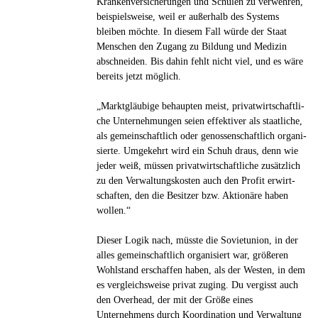
Krankenversicherungen und Schulen zu verwehren,
beispielsweise, weil er außerhalb des Systems
bleiben möchte. In diesem Fall würde der Staat
Menschen den Zugang zu Bildung und Medizin
abschneiden. Bis dahin fehlt nicht viel, und es wäre
bereits jetzt möglich.
„Markt­gläu­bige behaup­ten meist, pri­vat­wirt­schaft­li­
che Unter­neh­mun­gen seien effek­ti­ver als staat­li­che,
als gemein­schaft­lich oder genos­sen­schaft­lich orga­ni­
sierte. Umge­kehrt wird ein Schuh draus, denn wie
jeder weiß, müssen pri­vat­wirt­schaft­li­che zusätz­lich
zu den Ver­wal­tungs­kos­ten auch den Profit erwirt­
schaf­ten, den die Besit­zer bzw. Aktio­näre haben
wollen.“
Dieser Logik nach, müsste die Sovietunion, in der
alles gemeinschaftlich organisiert war, größeren
Wohlstand erschaffen haben, als der Westen, in dem
es vergleichsweise privat zuging. Du vergisst auch
den Overhead, der mit der Größe eines
Unternehmens durch Koordination und Verwaltung