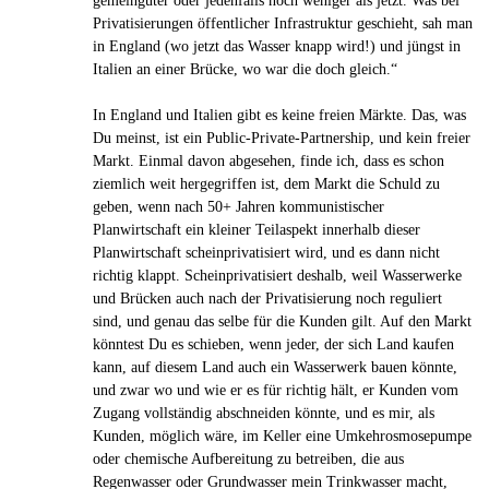
ge­mein­gü­ter oder jeden­falls noch weniger als jetzt. Was bei
Pri­va­ti­sie­run­gen öffent­li­cher Infra­struk­tur geschieht, sah man
in England (wo jetzt das Wasser knapp wird!) und jüngst in
Italien an einer Brücke, wo war die doch gleich.“
In England und Italien gibt es keine freien Märkte. Das, was
Du meinst, ist ein Public-Private-Partnership, und kein freier
Markt. Einmal davon abgesehen, finde ich, dass es schon
ziemlich weit hergegriffen ist, dem Markt die Schuld zu
geben, wenn nach 50+ Jahren kommunistischer
Planwirtschaft ein kleiner Teilaspekt innerhalb dieser
Planwirtschaft scheinprivatisiert wird, und es dann nicht
richtig klappt. Scheinprivatisiert deshalb, weil Wasserwerke
und Brücken auch nach der Privatisierung noch reguliert
sind, und genau das selbe für die Kunden gilt. Auf den Markt
könntest Du es schieben, wenn jeder, der sich Land kaufen
kann, auf diesem Land auch ein Wasserwerk bauen könnte,
und zwar wo und wie er es für richtig hält, er Kunden vom
Zugang vollständig abschneiden könnte, und es mir, als
Kunden, möglich wäre, im Keller eine Umkehrosmosepumpe
oder chemische Aufbereitung zu betreiben, die aus
Regenwasser oder Grundwasser mein Trinkwasser macht,