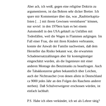
Aber ach, ich weiß, gegen eine religiöse Doktrin zu
argumentieren, ist das Bohren sehr dicker Bretter. Ich
spare mir Kommentare über das, was „Raub­tier­ka­pi­ta­
lis­ten […] mit ihrem Gewis­sen ver­ein­ba­ren“ können,
nur soviel: in den 1970ern kam es bei einem
Automodell in den USA gehäuft zu Unfällen mit
Todesfällen, weil die Wagen in Flammen aufgingen. Im
Fall einer Frau, die mit ihren Kindern verbrannte,
konnte der Anwalt der Familie nachweisen, daß dem
Hersteller das Risiko bekannt war, die erwarteten
Schadenersatzzahlungen aber für kostengünstiger
eingeschätzt wurden, als die Ingenieure mit einer
anderen Montage des Benzintanks zu beauftragen. Auch
die Tabakkonzerne gehen bekanntlich über Leichen,
auch der Nichtraucher (von denen allein in Deutschland
ca 9000 jedes Jahr an den Folgen des Rauchens anderer
sterben). Daß Schulverweigerer erschossen würden, ist
einfach lachhaft.
P.S. Habe ich oben verkündet, ich sei als Lehrer tätig?