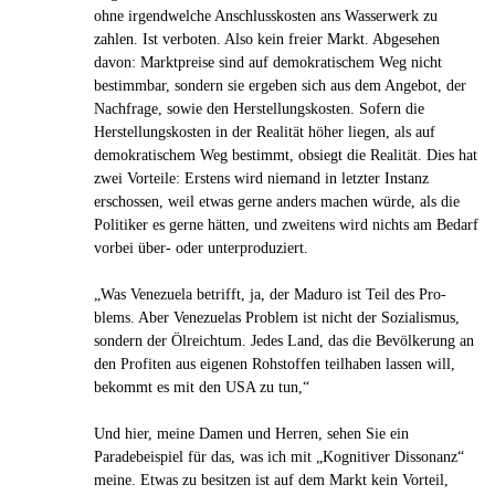
ohne irgendwelche Anschlusskosten ans Wasserwerk zu
zahlen. Ist verboten. Also kein freier Markt. Abgesehen
davon: Marktpreise sind auf demokratischem Weg nicht
bestimmbar, sondern sie ergeben sich aus dem Angebot, der
Nachfrage, sowie den Herstellungskosten. Sofern die
Herstellungskosten in der Realität höher liegen, als auf
demokratischem Weg bestimmt, obsiegt die Realität. Dies hat
zwei Vorteile: Erstens wird niemand in letzter Instanz
erschossen, weil etwas gerne anders machen würde, als die
Politiker es gerne hätten, und zweitens wird nichts am Bedarf
vorbei über- oder unterproduziert.
„Was Vene­zuela betrifft, ja, der Maduro ist Teil des Pro­
blems. Aber Vene­zue­las Problem ist nicht der Sozia­lis­mus,
sondern der Ölreich­tum. Jedes Land, das die Bevöl­ke­rung an
den Pro­fi­ten aus eigenen Roh­stof­fen teil­ha­ben lassen will,
bekommt es mit den USA zu tun,“
Und hier, meine Damen und Herren, sehen Sie ein
Paradebeispiel für das, was ich mit „Kognitiver Dissonanz“
meine. Etwas zu besitzen ist auf dem Markt kein Vorteil,