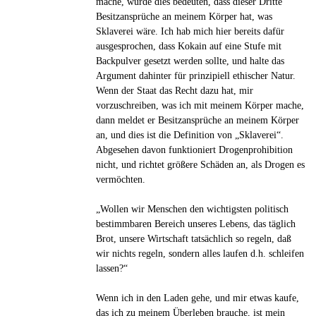
mache, würde dies bedeuten, dass dieser Dritte
Besitzansprüche an meinem Körper hat, was
Sklaverei wäre. Ich hab mich hier bereits dafür
ausgesprochen, dass Kokain auf eine Stufe mit
Backpulver gesetzt werden sollte, und halte das
Argument dahinter für prinzipiell ethischer Natur.
Wenn der Staat das Recht dazu hat, mir
vorzuschreiben, was ich mit meinem Körper mache,
dann meldet er Besitzansprüche an meinem Körper
an, und dies ist die Definition von „Sklaverei“.
Abgesehen davon funktioniert Drogenprohibition
nicht, und richtet größere Schäden an, als Drogen es
vermöchten.
„Wollen wir Men­schen den wich­tigs­ten poli­tisch
bestimm­ba­ren Bereich unseres Lebens, das täglich
Brot, unsere Wirt­schaft tat­säch­lich so regeln, daß
wir nichts regeln, sondern alles laufen d.h. schlei­fen
lassen?“
Wenn ich in den Laden gehe, und mir etwas kaufe,
das ich zu meinem Überleben brauche, ist mein