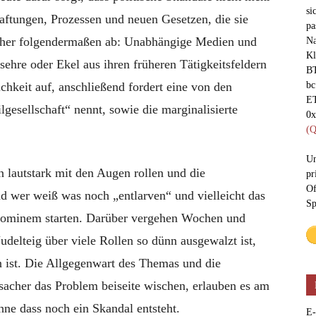
si
aftungen, Prozessen und neuen Gesetzen, die sie
pa
s eher folgendermaßen ab: Unabhängige Medien und
Na
Kl
ehre oder Ekel aus ihren früheren Tätigkeitsfeldern
BT
chkeit auf, anschließend fordert eine von den
bc
ET
esellschaft“ nennt, sowie die marginalisierte
0
(Q
Un
 lautstark mit den Augen rollen und die
pr
Of
 wer weiß was noch „entlarven“ und vielleicht das
Sp
hominem starten. Darüber vergehen Wochen und
udelteig über viele Rollen so dünn ausgewalzt ist,
n ist. Die Allgegenwart des Themas und die
rsacher das Problem beiseite wischen, erlauben es am
ne dass noch ein Skandal entsteht.
E-