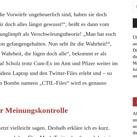
ie Vorwürfe ungeheuerlich sind, haben sie doch
r doch alles längst gewusst!“, heißt es dann vom
runglimpft als Verschwörungstheorie! „Man hat euch
Üb
sion gefangengehalten. Nun seht ihr die Wahrheit!“,
au
Di
e Wahrheit, die lügen doch alle“, bekommt er als
di
af Scholz trotz Cum-Ex im Amt und Pfizer weiter im
Ma
fo
idens Laptop und den Twitter-Files erlebt und – so
se
ten Bombe namens „CTIL-Files“ wird es genauso
r Meinungskontrolle
Al
un
au
tzt vielleicht sagen. Deshalb erkläre ich es kurz.
ih