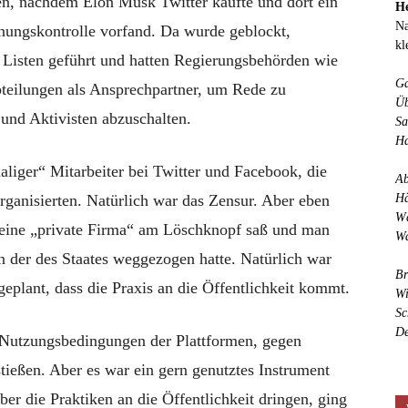
gen, nachdem Elon Musk Twitter kaufte und dort ein
He
Na
ungskontrolle vorfand. Da wurde geblockt,
kl
Listen geführt und hatten Regierungsbehörden wie
Ga
teilungen als Ansprechpartner, um Rede zu
Üb
und Aktivisten abzuschalten.
Sa
Ha
iger“ Mitarbeiter bei Twitter und Facebook, die
Ab
rganisierten. Natürlich war das Zensur. Aber eben
Hä
Wä
rn eine „private Firma“ am Löschknopf saß und man
Wa
on der des Staates weggezogen hatte. Natürlich war
Br
 geplant, dass die Praxis an die Öffentlichkeit kommt.
Wi
Sc
De
n Nutzungsbedingungen der Plattformen, gegen
tießen. Aber es war ein gern genutztes Instrument
ber die Praktiken an die Öffentlichkeit dringen, ging