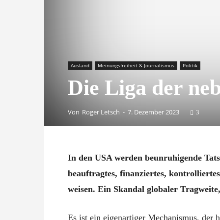
Ausland
Meinungsfreiheit & Journalismus
Politik
Die Liga der ne
Von
Roger Letsch
-
7. Dezember 2023
3
In den USA werden beunruhigende Tatsach
beauftragtes, finanziertes, kontrollier
weisen. Ein Skandal globaler Tragweite,
Es ist ein eigenartiger Mechanismus, der h