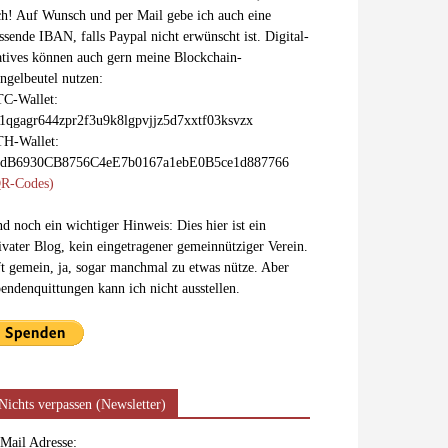
ch! Auf Wunsch und per Mail gebe ich auch eine
ssende IBAN, falls Paypal nicht erwünscht ist. Digital-
tives können auch gern meine Blockchain-
ngelbeutel nutzen:
C-Wallet:
1qgagr644zpr2f3u9k8lgpvjjz5d7xxtf03ksvzx
H-Wallet:
xdB6930CB8756C4eE7b0167a1ebE0B5ce1d887766
R-Codes)
d noch ein wichtiger Hinweis: Dies hier ist ein
ivater Blog, kein eingetragener gemeinnütziger Verein.
t gemein, ja, sogar manchmal zu etwas nütze. Aber
endenquittungen kann ich nicht ausstellen.
Nichts verpassen (Newsletter)
Mail Adresse: