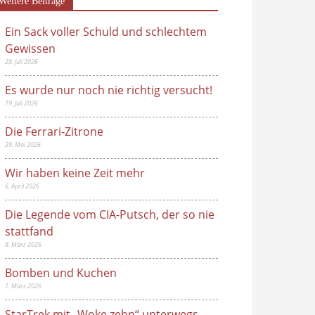
Weitere Beiträge
Ein Sack voller Schuld und schlechtem
Gewissen
28. Juli 2026
Es wurde nur noch nie richtig versucht!
19. Juli 2026
Die Ferrari-Zitrone
29. Mai 2026
Wir haben keine Zeit mehr
6. April 2026
Die Legende vom CIA-Putsch, der so nie
stattfand
8. März 2026
Bomben und Kuchen
1. März 2026
StarTrek mit „Woke zehn“ unterwegs