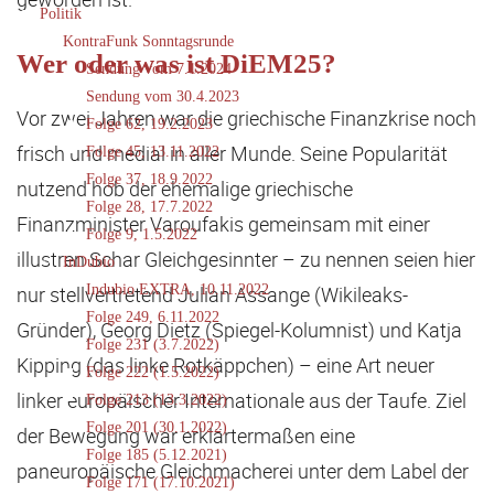
Politik
KontraFunk Sonntagsrunde
Wer oder was ist DiEM25?
Sendung vom 7.1.2024
Sendung vom 30.4.2023
Vor zwei Jahren war die griechische Finanzkrise noch
Folge 62, 19.2.2023
frisch und medial in aller Munde. Seine Popularität
Folge 45, 13.11.2022
Folge 37, 18.9.2022
nutzend hob der ehemalige griechische
Folge 28, 17.7.2022
Finanzminister Varoufakis gemeinsam mit einer
Folge 9, 1.5.2022
illustren Schar Gleichgesinnter – zu nennen seien hier
InDubio
nur stellvertretend Julian Assange (Wikileaks-
Indubio EXTRA, 10.11.2022
Folge 249, 6.11.2022
Gründer), Georg Dietz (Spiegel-Kolumnist) und Katja
Folge 231 (3.7.2022)
Kipping (das linke Rotkäppchen) – eine Art neuer
Folge 222 (1.5.2022)
linker europäischer Internationale aus der Taufe. Ziel
Folge 213 (13.3.2022)
Folge 201 (30.1.2022)
der Bewegung war erklärtermaßen eine
Folge 185 (5.12.2021)
paneuropäische Gleichmacherei unter dem Label der
Folge 171 (17.10.2021)