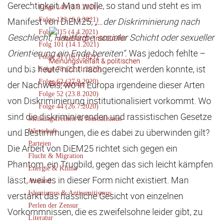
Gerechtigkeit. Man wolle, so stand und steht es im
Folge 149 (1.8.2021)
Manifest von DiEM25,
„…
der Diskriminierung nach
Folge 133 (6.6.2021)
Folge 115 (4.4.2021)
Geschlecht, Hautfarbe, sozialer Schicht oder sexueller
Folg 101 (14.1.2021)
Orientierung ein Ende bereiten“.
Was jedoch fehlte –
Folge 91 (10.1.2021)
und bis heute nicht nachgereicht werden konnte, ist
Folge 78 (22.11.2020)
Folge 62 (27.9.2020)
der Nachweis, wo in Europa irgendeine dieser Arten
Folge 52 (23.8.2020)
von Diskriminierung institutionalisiert vorkommt. Wo
Folge 44 (26.7.2020)
sind die diskriminierenden und rassistischen Gesetze
Meinungsfreiheit & Journalismus
und Bestimmungen, die es dabei zu überwinden gilt?
Wirtschaft
Parteien
Die Arbeit von DiEM25 richtet sich gegen ein
Flucht & Migration
Phantom, ein Trugbild, gegen das sich leicht kämpfen
Energie & Klima
lässt, weil es in dieser Form nicht existiert. Man
Ausland
Islamismus & Antisemitismus
verstärkt das hässliche Gesicht von einzelnen
Perlen der Zensur
Vorkommnissen, die es zweifelsohne leider gibt, zu
Literatur