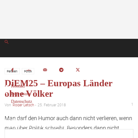
Parteien
Politik
DiEM25 – Europas Länder
Kontakt
ohne Völker
Impressum
Datenschutz
1
Von
Roger Letsch
-
25. Februar 2018
Man darf den Humor auch dann nicht verlieren, wenn
Anmelden
Herzlich willkommen! Melden Sie sich an
man über Politik schreibt. Besonders dann nicht,
wenn man sich mit den Ideen linker Provenienz