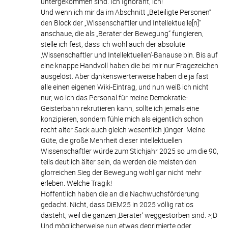
untergekommen sind. Ich Ignorant, ich!
Und wenn ich mir da im Abschnitt „Beteiligte Personen“
den Block der „Wissenschaftler und Intellektuelle[n]“
anschaue, die als „Berater der Bewegung“ fungieren,
stelle ich fest, dass ich wohl auch der absolute
‚Wissenschaftler und Intellektuellen‘-Banause bin. Bis auf
eine knappe Handvoll haben die bei mir nur Fragezeichen
ausgelöst. Aber dạnkenswerterweise haben die ja fast
alle einen eigenen Wiki-Eintrag, und nun weiß ich nicht
nur, wo ich das Personal für meine Demokratie-
Geisterbahn rekrutieren kann, sollte ich jemals eine
konzipieren, sondern fühle mich als eigentlich schon
recht alter Sack auch gleich wesentlich jünger: Meine
Güte, die große Mehrheit dieser intellektuellen
Wissenschaftler würde zum Stichjahr 2025 so um die 90,
teils deutlich älter sein, da werden die meisten den
glorreichen Sieg der Bewegung wohl gar nicht mehr
erleben. Welche Tragik!
Hoffentlich haben die an die Nachwuchsförderung
gedacht. Nicht, dass DiEM25 in 2025 völlig ratlos
dasteht, weil die ganzen ‚Berater‘ weggestorben sind. >;D
Und möglicherweise nun etwas deprimierte oder