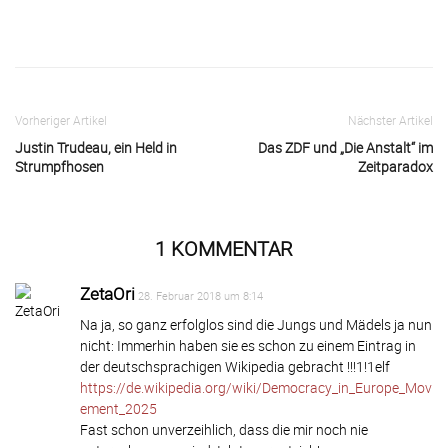
Facebook
X
Email
Telegram
Vorheriger Artikel
Nächster Artikel
Justin Trudeau, ein Held in
Das ZDF und „Die Anstalt“ im
Strumpfhosen
Zeitparadox
1 KOMMENTAR
ZetaOri
28. Februar 2018 um 8:14
Na ja, so ganz erfolglos sind die Jungs und Mädels ja nun
nicht: Immerhin haben sie es schon zu einem Eintrag in
der deutschsprachigen Wikipedia gebracht !!!1!1elf
https://de.wikipedia.org/wiki/Democracy_in_Europe_Mov
ement_2025
Fast schon unverzeihlich, dass die mir noch nie