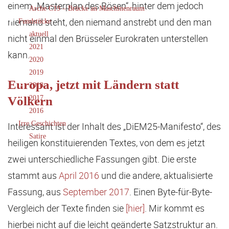
einem „Masterplan des Bösen“, hinter dem jedoch
Arche C19 – Brücke an Maschinenraum
niemand steht, den niemand anstrebt und den man
Fundstücke
aktuell
nicht einmal den Brüsseler Eurokraten unterstellen
2021
kann.
2020
2019
Europa, jetzt mit Ländern statt
2018
Völkern
2017
2016
Irre Geschichten
Interessant ist der Inhalt des „DiEM25-Manifesto“, des
Satire
heiligen konstituierenden Textes, von dem es jetzt
zwei unterschiedliche Fassungen gibt. Die erste
stammt aus
April 2016
und die andere, aktualisierte
Fassung, aus
September 2017
. Einen Byte-für-Byte-
Vergleich der Texte finden sie
[hier]
. Mir kommt es
hierbei nicht auf die leicht geänderte Satzstruktur an.