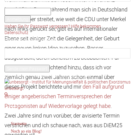
Ihr Benutzername
beschäftigt. Denn während man sich in Deutschland
Ihr Passwort
noch darüber streitet, wie weit die CDU unter Merkel
Haben Sie Ihr Passwort vergessen? Hilfe bekommen
nach links gerückt sei, gibt es auf internationaler
Datenschutz
Ebene seit einiger Zeit die Gelegenheit, der Geburt
Passwort-Wiederherstellung
Passwort zurücksetzen
einer neuen linken Idee zuzusehen. Besser
ausgedrückt, deren Scheitern zu beobachten. Für
Ihre E-Mail-Adresse
mich kommt verpflichtend hinzu, dass ich vor
Ein Passwort wird Ihnen per Email zugeschickt.
ziemlich genau zwei Jahren schon einmal über
dieses Projekt berichtete und mir
den Fall aufgrund
unbesorgt
einiger angeberischen Terminversprechen der
Protagonisten auf Wiedervorlage gelegt habe
.
Zwei Jahre sind nun vorüber, der avisierte Termin
verstrichen und ich schaue nach, was aus DiEM25
Startseite
Noch so ein Blog!
geworden ist.