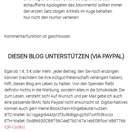
echauffierte Apologeten des ‚Movimento‘ sollten immer
den ersten Satz obigen Artikels im Auge behalten:
Nur nicht den Humor verlieren!
Kommentarfunktion ist geschlossen.
DIESEN BLOG UNTERSTÜTZEN (VIA PAYPAL)
Egal ob 1 €, 5 € oder mehr...jeder Betrag, den Sie noch erübrigen
können (nachdem Sie ihre Achgut-Patenschaft verlängert haben),
hilft, diesen Blog am Leben zu halten. Von den Spenden fließt
definitiv nichts in die Werbung, sondern alles in die Schokolade. Die
zum Lesen, versteht sich! Auf Wunsch und per Mail gebe ich auch
eine passende IBAN, falls Paypal nicht erwünscht ist. Digital-Natives
können auch gern meine Blockchain-Klngelbeutel nutzen:
BTC-Wallet: bc1qgagr644zpr2f3u9k8lgpvjjz5d7xxtf03ksvzx
ETH-Wallet: 0xdB6930CB8756C4eE7b0167a1ebE0B5ce1d887766
(QR-Codes)