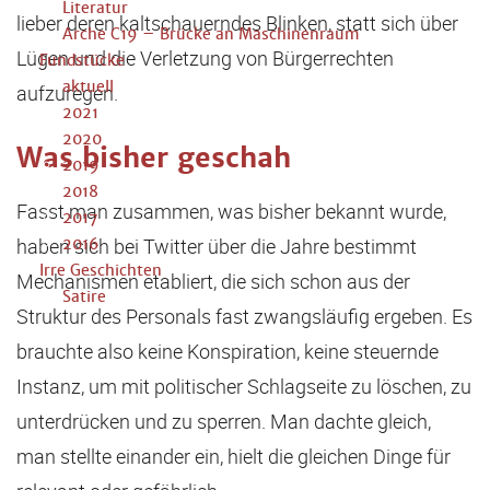
Literatur
lieber deren kaltschauerndes Blinken, statt sich über
Arche C19 – Brücke an Maschinenraum
Lügen und die Verletzung von Bürgerrechten
Fundstücke
aktuell
aufzuregen.
2021
2020
Was bisher geschah
2019
2018
Fasst man zusammen, was bisher bekannt wurde,
2017
haben sich bei Twitter über die Jahre bestimmt
2016
Irre Geschichten
Mechanismen etabliert, die sich schon aus der
Satire
Struktur des Personals fast zwangsläufig ergeben. Es
brauchte also keine Konspiration, keine steuernde
Instanz, um mit politischer Schlagseite zu löschen, zu
unterdrücken und zu sperren. Man dachte gleich,
man stellte einander ein, hielt die gleichen Dinge für