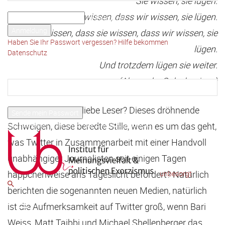
Sie wissen, sie lügen.
Ihr Benutzername
Sie wissen, dass wir wissen, sie lügen.
Ihr Passwort
Wir wissen, dass sie wissen, dass wir wissen, sie
Haben Sie Ihr Passwort vergessen? Hilfe bekommen
lügen.
Datenschutz
Passwort-Wiederherstellung
Und trotzdem lügen sie weiter.
Passwort zurücksetzen
(Alexander Solschenizyn)
Ihre E-Mail-Adresse
Hören Sie es auch, liebe Leser? Dieses dröhnende
Ein Passwort wird Ihnen per Email zugeschickt.
Schweigen, diese beredte Stille, wenn es um das geht,
was Twitter in Zusammenarbeit mit einer Handvoll
unabhängiger Journalisten seit einigen Tagen
häppchenweise ans Tageslicht befördert? Natürlich
unbesorgt
berichten die sogenannten neuen Medien, natürlich
ist die Aufmerksamkeit auf Twitter groß, wenn Bari
Weiss, Matt Taibbi und Michael Shellenberger das