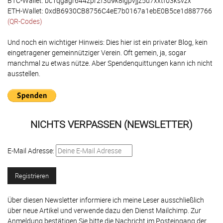
BTC-Wallet: bc1qgagr644zpr2f3u9k8lgpvjjz5d7xxtf03ksvzx
ETH-Wallet: 0xdB6930CB8756C4eE7b0167a1ebE0B5ce1d887766
(QR-Codes)
Und noch ein wichtiger Hinweis: Dies hier ist ein privater Blog, kein
eingetragener gemeinnütziger Verein. Oft gemein, ja, sogar
manchmal zu etwas nütze. Aber Spendenquittungen kann ich nicht
ausstellen.
NICHTS VERPASSEN (NEWSLETTER)
E-Mail Adresse:
Über diesen Newsletter informiere ich meine Leser ausschließlich
über neue Artikel und verwende dazu den Dienst Mailchimp. Zur
Anmeldung bestätigen Sie bitte die Nachricht im Posteingang der