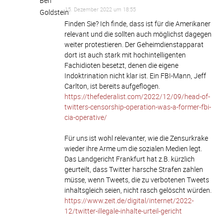
15. Dezember 2022 um 18:55
Finden Sie? Ich finde, dass ist für die Amerikaner
relevant und die sollten auch möglichst dagegen
weiter protestieren. Der Geheimdienstapparat
dort ist auch stark mit hochintelligenten
Fachidioten besetzt, denen die eigene
Indoktrination nicht klar ist. Ein FBI-Mann, Jeff
Carlton, ist bereits aufgeflogen.
https://thefederalist.com/2022/12/09/head-of-
twitters-censorship-operation-was-a-former-fbi-
cia-operative/
Für uns ist wohl relevanter, wie die Zensurkrake
wieder ihre Arme um die sozialen Medien legt.
Das Landgericht Frankfurt hat z.B. kürzlich
geurteilt, dass Twitter harsche Strafen zahlen
müsse, wenn Tweets, die zu verbotenen Tweets
inhaltsgleich seien, nicht rasch gelöscht würden.
https://www.zeit.de/digital/internet/2022-
12/twitter-illegale-inhalte-urteil-gericht