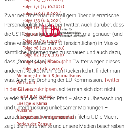
Folge 171 (17.10.2021)
Folge 149 (1.8.2021)
Zwar berichtet man überall gern über die erratische
Folge 133 (6.6.2021)
Personalpolitik Musks bei Twitter. Auch darüber, dass
Folge 115 (4.4.2021)
die US-Regierung angekündigt hat, mal genauer (und
Folg 101 (14.1.2021)
Folge 91 (10.1.2021)
ohne Anlass außer dem Offensichtlichen) in Musks
Folge 78 (22.11.2020)
sämtliche Unternehmen zu schauen und auch dazu,
Folge 62 (27.9.2020)
dass „Rocket Man“
Elton John
Twitter wegen dieses
Folge 52 (23.8.2020)
Folge 44 (26.7.2020)
anderen „Rocket Man“ den Rücken kehrt, findet man
Meinungsfreiheit & Journalismus
was. Auch die Drohung der EU-Kommission,
Twitter
Wirtschaft
in der EU auszuknipsen
, sollte man sich dort nicht
Parteien
Flucht & Migration
wieder auf den rechten Pfad – also zu Überwachung
Energie & Klima
und Unterdrückung unliebsamer Meinungen ­–
Ausland
zurückbegeben, wird genüsslich filetiert. Die Macht
Islamismus & Antisemitismus
Perlen der Zensur
zeigt die Instrumente und unsere Medien beschreiben