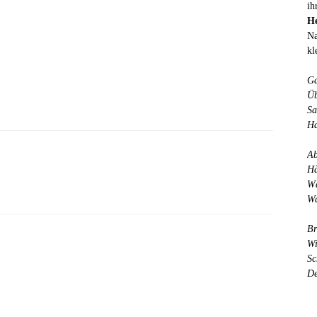
ih
He
Na
kl
Ga
Üb
Sa
Ha
Ab
Hä
Email
Telegram
Gettr
Wä
Wa
Br
Wi
Sc
De