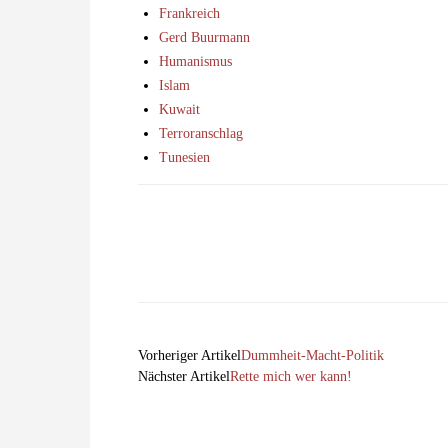
Frankreich
Gerd Buurmann
Humanismus
Islam
Kuwait
Terroranschlag
Tunesien
Facebook
X
Teilen
Vorheriger Artikel
Dummheit-Macht-Politik
Nächster Artikel
Rette mich wer kann!