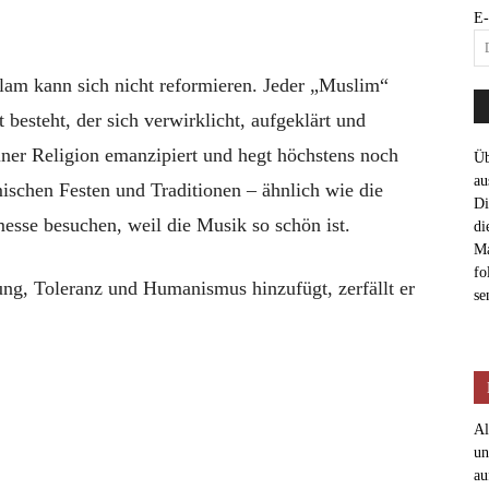
E-
slam kann sich nicht reformieren. Jeder „Muslim“
 besteht, der sich verwirklicht, aufgeklärt und
einer Religion emanzipiert und hegt höchstens noch
Üb
au
mischen Festen und Traditionen – ähnlich wie die
Di
esse besuchen, weil die Musik so schön ist.
di
Ma
fo
ng, Toleranz und Humanismus hinzufügt, zerfällt er
se
Al
un
au