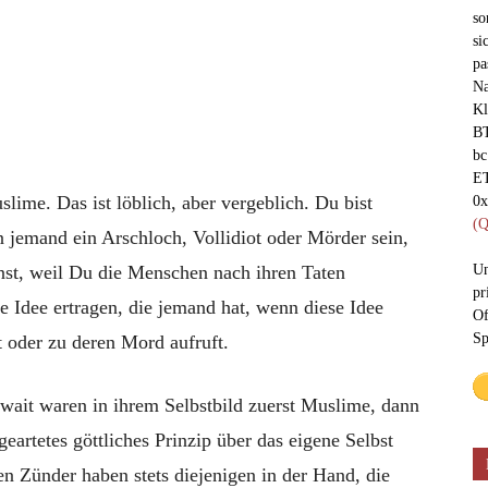
so
si
pa
Na
Kl
BT
bc
ET
ime. Das ist löblich, aber vergeblich. Du bist
0
(Q
 jemand ein Arschloch, Vollidiot oder Mörder sein,
nst, weil Du die Menschen nach ihren Taten
Un
pr
te Idee ertragen, die jemand hat, wenn diese Idee
Of
Sp
 oder zu deren Mord aufruft.
wait waren in ihrem Selbstbild zuerst Muslime, dann
artetes göttliches Prinzip über das eigene Selbst
den Zünder haben stets diejenigen in der Hand, die