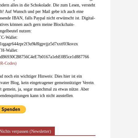
ndern alles in die Schokolade. Die zum Lesen, versteht
ch! Auf Wunsch und per Mail gebe ich auch eine
ssende IBAN, falls Paypal nicht erwünscht ist. Digital-
tives können auch gern meine Blockchain-
ngelbeutel nutzen:
C-Wallet:
1qgagr644zpr2f3u9k8lgpvjjz5d7xxtf03ksvzx
H-Wallet:
xdB6930CB8756C4eE7b0167a1ebE0B5ce1d887766
R-Codes)
d noch ein wichtiger Hinweis: Dies hier ist ein
ivater Blog, kein eingetragener gemeinnütziger Verein.
t gemein, ja, sogar manchmal zu etwas nütze. Aber
endenquittungen kann ich nicht ausstellen.
Nichts verpassen (Newsletter)