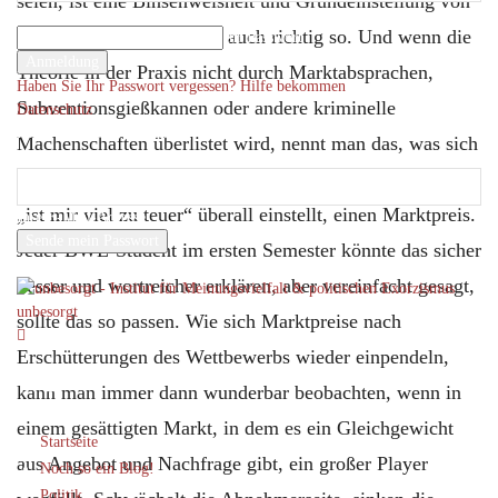
seien, ist eine Binsenweisheit und Grundeinstellung von
Ihr Benutzername
Verbrauchern, und das ist auch richtig so. Und wenn die
Ihr Passwort
Theorie in der Praxis nicht durch Marktabsprachen,
Haben Sie Ihr Passwort vergessen? Hilfe bekommen
Subventionsgießkannen oder andere kriminelle
Datenschutz
Passwort-Wiederherstellung
Machenschaften überlistet wird, nennt man das, was sich
Passwort zurücksetzen
als Gleichgewicht zwischen „ich will all dein Geld“ und
„ist mir viel zu teuer“ überall einstellt, einen Marktpreis.
Ihre E-Mail-Adresse
Jeder BWL-Student im ersten Semester könnte das sicher
Ein Passwort wird Ihnen per Email zugeschickt.
besser und wortreicher erklären, aber vereinfacht gesagt,
unbesorgt
sollte das so passen. Wie sich Marktpreise nach
Erschütterungen des Wettbewerbs wieder einpendeln,
kann man immer dann wunderbar beobachten, wenn in
einem gesättigten Markt, in dem es ein Gleichgewicht
Startseite
aus Angebot und Nachfrage gibt, ein großer Player
Noch so ein Blog!
Politik