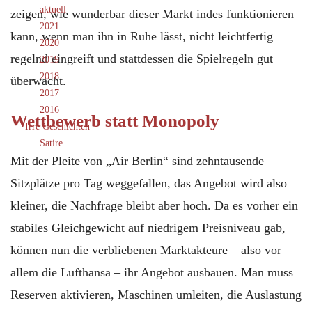
aktuell
zeigen, wie wunderbar dieser Markt indes funktionieren
2021
kann, wenn man ihn in Ruhe lässt, nicht leichtfertig
2020
regelnd eingreift und stattdessen die Spielregeln gut
2019
2018
überwacht.
2017
2016
Wettbewerb statt Monopoly
Irre Geschichten
Satire
Mit der Pleite von „Air Berlin“ sind zehntausende
Sitzplätze pro Tag weggefallen, das Angebot wird also
kleiner, die Nachfrage bleibt aber hoch. Da es vorher ein
stabiles Gleichgewicht auf niedrigem Preisniveau gab,
können nun die verbliebenen Marktakteure – also vor
allem die Lufthansa – ihr Angebot ausbauen. Man muss
Reserven aktivieren, Maschinen umleiten, die Auslastung