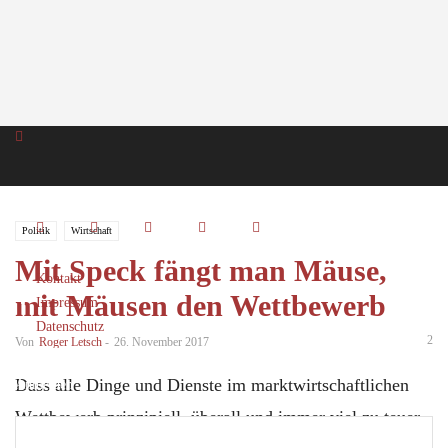
Politik
Wirtschaft
Mit Speck fängt man Mäuse,
Kontakt
mit Mäusen den Wettbewerb
Impressum
Datenschutz
2
Von
Roger Letsch
-
26. November 2017
Dass alle Dinge und Dienste im marktwirtschaftlichen
Anmelden
Herzlich willkommen! Melden Sie sich an
Wettbewerb prinzipiell, überall und immer viel zu teuer