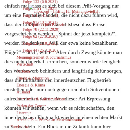
Folge 133 (6.6.2021)
einfach mal, dass es sich bei diesem Prüf-Vorgang nur
Folge 115 (4.4.2021)
um eine Formalie handelt, die nicht dazu führen wird,
Folg 101 (14.1.2021)
Folge 91 (10.1.2021)
dass der Lufthansa per Gerichtsbeschluss Preise
Folge 78 (22.11.2020)
vorgeschrieben werden. „Spinnt der jetzt komplett?“,
Folge 62 (27.9.2020)
werden Sie denken. „Will der etwa keine bezahlbaren
Folge 52 (23.8.2020)
Folge 44 (26.7.2020)
Flüge?“ – doch, will er! Aber durch Zwang könnte man
Meinungsfreiheit & Journalismus
dies nicht dauerhaft erreichen, sondern würde lediglich
Wirtschaft
den Wettbewerb behindern und langfristig dafür sorgen,
Parteien
Flucht & Migration
dass die Lufthansa den innerdeutschen Flugbetrieb
Energie & Klima
einstellen oder nur noch gegen reichlich Subventionen
Ausland
aufrechterhalten würde. Vor dieser Art Erpressung
Islamismus & Antisemitismus
Perlen der Zensur
könnten wir stehen, wenn wir es nicht schaffen, den
Literatur
innerdeutschen Flugmarkt wieder in einen echten Markt
Arche C19 – Brücke an Maschinenraum
zu verwandeln. Ein Blick in die Zukunft kann hier
Fundstücke