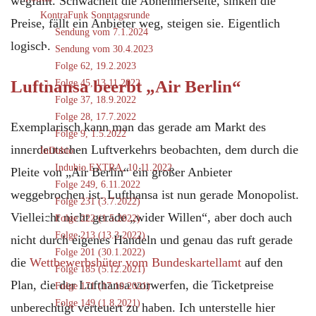
wegfällt. Schwächelt die Abnehmerseite, sinken die
KontraFunk Sonntagsrunde
Preise, fällt ein Anbieter weg, steigen sie. Eigentlich
Sendung vom 7.1.2024
logisch.
Sendung vom 30.4.2023
Folge 62, 19.2.2023
Lufthansa beerbt „Air Berlin“
Folge 45, 13.11.2022
Folge 37, 18.9.2022
Folge 28, 17.7.2022
Exemplarisch kann man das gerade am Markt des
Folge 9, 1.5.2022
innerdeutschen Luftverkehrs beobachten, dem durch die
InDubio
Indubio EXTRA, 10.11.2022
Pleite von „Air Berlin“ ein großer Anbieter
Folge 249, 6.11.2022
weggebrochen ist. Lufthansa ist nun gerade Monopolist.
Folge 231 (3.7.2022)
Vielleicht nicht gerade „wider Willen“, aber doch auch
Folge 222 (1.5.2022)
Folge 213 (13.3.2022)
nicht durch eigenes Handeln und genau das ruft gerade
Folge 201 (30.1.2022)
die
Wettbewerbshüter vom Bundeskartellamt
auf den
Folge 185 (5.12.2021)
Plan, die der Lufthansa vorwerfen, die Ticketpreise
Folge 171 (17.10.2021)
Folge 149 (1.8.2021)
unberechtigt verteuert zu haben. Ich unterstelle hier