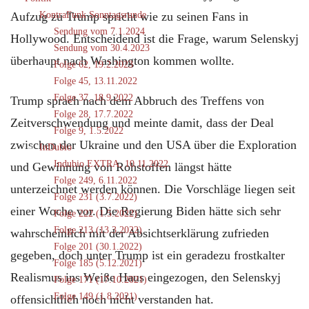
Aufzug zu Trump spricht wie zu seinen Fans in
KontraFunk Sonntagsrunde
Sendung vom 7.1.2024
Hollywood. Entscheidend ist die Frage, warum Selenskyj
Sendung vom 30.4.2023
überhaupt nach Washington kommen wollte.
Folge 62, 19.2.2023
Folge 45, 13.11.2022
Folge 37, 18.9.2022
Trump sprach nach dem Abbruch des Treffens von
Folge 28, 17.7.2022
Zeitverschwendung und meinte damit, dass der Deal
Folge 9, 1.5.2022
zwischen der Ukraine und den USA über die Exploration
InDubio
Indubio EXTRA, 10.11.2022
und Gewinnung von Rohstoffen längst hätte
Folge 249, 6.11.2022
unterzeichnet werden können. Die Vorschläge liegen seit
Folge 231 (3.7.2022)
einer Woche vor. Die Regierung Biden hätte sich sehr
Folge 222 (1.5.2022)
Folge 213 (13.3.2022)
wahrscheinlich mit der Absichtserklärung zufrieden
Folge 201 (30.1.2022)
gegeben, doch unter Trump ist ein geradezu frostkalter
Folge 185 (5.12.2021)
Realismus ins Weiße Haus eingezogen, den Selenskyj
Folge 171 (17.10.2021)
Folge 149 (1.8.2021)
offensichtlich noch nicht verstanden hat.