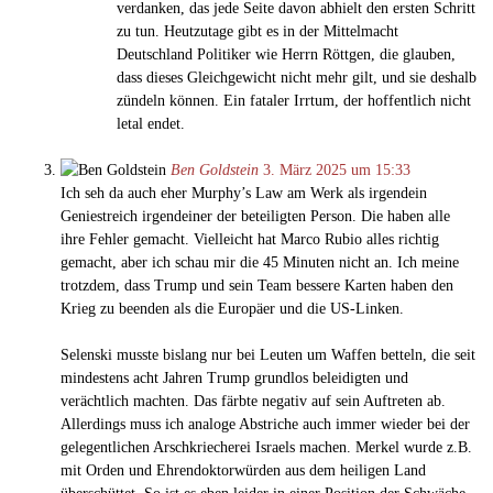
verdanken, das jede Seite davon abhielt den ersten Schritt
zu tun. Heutzutage gibt es in der Mittelmacht
Deutschland Politiker wie Herrn Röttgen, die glauben,
dass dieses Gleichgewicht nicht mehr gilt, und sie deshalb
zündeln können. Ein fataler Irrtum, der hoffentlich nicht
letal endet.
Ben Goldstein
3. März 2025 um 15:33
Ich seh da auch eher Murphy’s Law am Werk als irgendein
Geniestreich irgendeiner der beteiligten Person. Die haben alle
ihre Fehler gemacht. Vielleicht hat Marco Rubio alles richtig
gemacht, aber ich schau mir die 45 Minuten nicht an. Ich meine
trotzdem, dass Trump und sein Team bessere Karten haben den
Krieg zu beenden als die Europäer und die US-Linken.
Selenski musste bislang nur bei Leuten um Waffen betteln, die seit
mindestens acht Jahren Trump grundlos beleidigten und
verächtlich machten. Das färbte negativ auf sein Auftreten ab.
Allerdings muss ich analoge Abstriche auch immer wieder bei der
gelegentlichen Arschkriecherei Israels machen. Merkel wurde z.B.
mit Orden und Ehrendoktorwürden aus dem heiligen Land