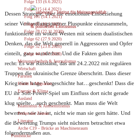
Folge 133 (6.6.2021)
Folge 115 (4.4.2021)
Dessen Strategie, über die emotionale Einbeziehung
Folg 101 (14.1.2021)
seiner Verhandlungspartner Pluspunkte einzusammeln,
Folge 91 (10.1.2021)
Folge 78 (22.11.2020)
funktionierte im woken Westen mit seinem dualistischen
Folge 62 (27.9.2020)
Denken, das die Welt generell in Aggressoren und Opfer
Folge 52 (23.8.2020)
einteilt, ganz wunderbar. Und die Fakten gaben ihm
Folge 44 (26.7.2020)
Meinungsfreiheit & Journalismus
recht: Es war Russland, das am 24.2.2022 mit regulären
Wirtschaft
Truppen die ukrainische Grenze überschritt. Dass dieser
Parteien
Krieg eine lange Vorgeschichte hat…geschenkt! Dass die
Flucht & Migration
Energie & Klima
EU ihr Soft-Power-Spiel um Einfluss dort nicht gerade
Ausland
klug spielte…auch geschenkt. Man muss die Welt
Islamismus & Antisemitismus
bewerten, wie sie ist, nicht wie man sie gern hätte. Und
Perlen der Zensur
Literatur
die Bewertung Trumps sieht nüchtern betrachtet etwa
Arche C19 – Brücke an Maschinenraum
folgendermaßen aus.
Fundstücke