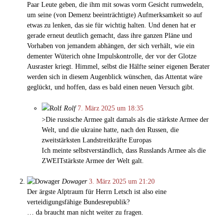
Paar Leute geben, die ihm mit sowas vorm Gesicht rumwedeln,
um seine (von Demenz beeinträchtigte) Aufmerksamkeit so auf
etwas zu lenken, das sie für wichtig halten. Und denen hat er
gerade erneut deutlich gemacht, dass ihre ganzen Pläne und
Vorhaben von jemandem abhängen, der sich verhält, wie ein
dementer Wüterich ohne Impulskontrolle, der vor der Glotze
Ausraster kriegt. Himmel, selbst die Hälfte seiner eigenen Berater
werden sich in diesem Augenblick wünschen, das Attentat wäre
geglückt, und hoffen, dass es bald einen neuen Versuch gibt.
Rolf
7. März 2025 um 18:35
>Die russische Armee galt damals als die stärkste Armee der
Welt, und die ukraine hatte, nach den Russen, die
zweitstärksten Landstreitkräfte Europas
Ich meinte selbstverständlich, dass Russlands Armee als die
ZWEITstärkste Armee der Welt galt.
Dowager
3. März 2025 um 21:20
Der ärgste Alptraum für Herrn Letsch ist also eine
verteidigungsfähige Bundesrepublik?
… da braucht man nicht weiter zu fragen.