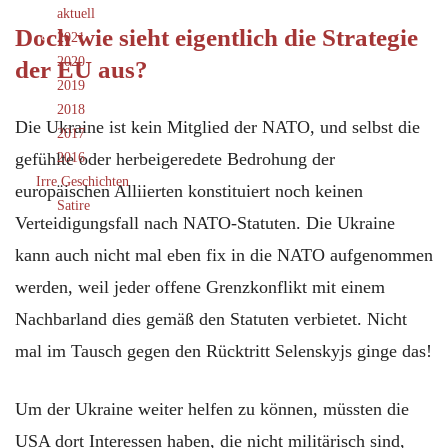
aktuell
Doch wie sieht eigentlich die Strategie
2021
2020
der EU aus?
2019
2018
Die Ukraine ist kein Mitglied der NATO, und selbst die
2017
gefühlte oder herbeigeredete Bedrohung der
2016
Irre Geschichten
europäischen Alliierten konstituiert noch keinen
Satire
Verteidigungsfall nach NATO-Statuten. Die Ukraine
kann auch nicht mal eben fix in die NATO aufgenommen
werden, weil jeder offene Grenzkonflikt mit einem
Nachbarland dies gemäß den Statuten verbietet. Nicht
mal im Tausch gegen den Rücktritt Selenskyjs ginge das!
Um der Ukraine weiter helfen zu können, müssten die
USA dort Interessen haben, die nicht militärisch sind,