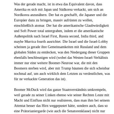
Was der gerade macht, ist in etwa das Equivalent davon, dass
Amerika es sich mit Japan und Südkorea verkackt, um sich an
Nordkorea anzunähern. Der hat es geschafft, die Japaner und die
Europäer dazu zu bringen, massiv aufrüsten zu wollen,
einschließlich atomar. Der hat die amerikanische Glaubwürdigkeit
und Soft Power total untergraben, indem er die amerikanische
Außenpolitik nach Israel First, Russia second, India third, and
maybe Murrica fourth ausrichtet. Die Israel und die Israel-Lobby
scheinen ja gerade ihre Gemeinsamkeiten mit Russland und dem
globalen Süden zu entdecken, was den Niedergang dieser Gruppen
ebenfalls beschleunigen wird (wobei das Westen-Israel-Verhältnis
immer nur eine weitere Boomer-Neurose war, die mit den
Boomern sterben wird, aber mit Trump bäumen die sich scheinbar
nochmal auf, um auch wirklich dem Letzten zu verdeutlichen, was
für ne verkackte Generation das ist).
Boomer McDuck wird das ganze Staatsverständnis umkrempeln,
weil gerade zu seiner Linken ebenso wie seiner Rechten Leute mit
Macht und Einfluss nicht nur realisieren, dass man ihm bei seinem
Attentat besser das Hirn weggepustet hätte, sondern auch, dass so
eine Prätorianiergarde (wie auch die Senatorenklasse) nicht nur