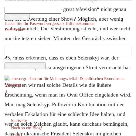
Ihr Benutzername
abschließendes „It will be great television“ nicht genau
Ihr Passwort
das, die Bewertung einer Show? Möglich, aber wenig
Haben Sie Ihr Passwort vergessen? Hilfe bekommen
wahrscheinlich. Die Verstimmung ist echt, und wer nicht
Datenschutz
Passwort-Wiederherstellung
nur die letzten sieben Minuten des Gesprächs zwischen
Passwort zurücksetzen
Trump und Selenskyj gesehen hat, sondern die ganzen
45, muss erkennen, dass es eben Selenskyj war, der
Ihre E-Mail-Adresse
diesen coram publica ausgetragenen Streit verursacht hat.
Ein Passwort wird Ihnen per Email zugeschickt.
Vergessen wir mal solche Details wie die äußere
unbesorgt
Erscheinung, wenn man ins Oval Office eingeladen wird.
Man mag Selenskyjs Pullover in Kombination mit der
verbalen Eskalation für eine schlechte Idee halten, und
Startseite
wer an solch Zeichen glaubt, kann durchaus bemängeln,
Noch so ein Blog!
dass der ukrainische Präsident Selenskyj im gleichen
Politik