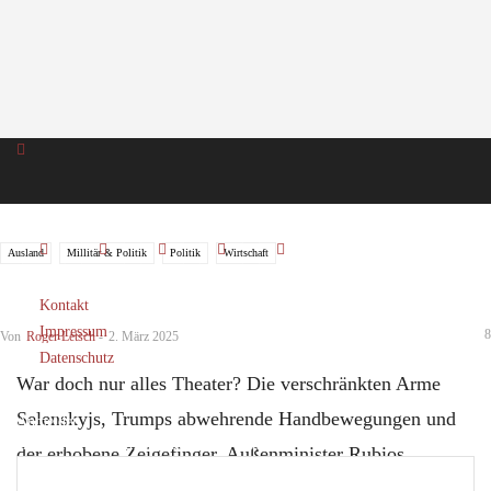
Ausland
Millitär & Politik
Politik
Wirtschaft
Murphy’s Law im Weißen Haus
Kontakt
Impressum
8
Von
Roger Letsch
-
2. März 2025
Datenschutz
War doch nur alles Theater? Die verschränkten Arme
Selenskyjs, Trumps abwehrende Handbewegungen und
Anmelden
Herzlich willkommen! Melden Sie sich an
der erhobene Zeigefinger, Außenminister Rubios
versteinerte Miene? Und bedeutet Trumps