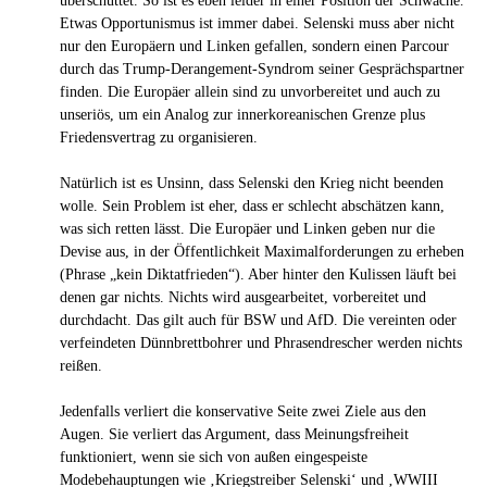
überschüttet. So ist es eben leider in einer Position der Schwäche.
Etwas Opportunismus ist immer dabei. Selenski muss aber nicht
nur den Europäern und Linken gefallen, sondern einen Parcour
durch das Trump-Derangement-Syndrom seiner Gesprächspartner
finden. Die Europäer allein sind zu unvorbereitet und auch zu
unseriös, um ein Analog zur innerkoreanischen Grenze plus
Friedensvertrag zu organisieren.
Natürlich ist es Unsinn, dass Selenski den Krieg nicht beenden
wolle. Sein Problem ist eher, dass er schlecht abschätzen kann,
was sich retten lässt. Die Europäer und Linken geben nur die
Devise aus, in der Öffentlichkeit Maximalforderungen zu erheben
(Phrase „kein Diktatfrieden“). Aber hinter den Kulissen läuft bei
denen gar nichts. Nichts wird ausgearbeitet, vorbereitet und
durchdacht. Das gilt auch für BSW und AfD. Die vereinten oder
verfeindeten Dünnbrettbohrer und Phrasendrescher werden nichts
reißen.
Jedenfalls verliert die konservative Seite zwei Ziele aus den
Augen. Sie verliert das Argument, dass Meinungsfreiheit
funktioniert, wenn sie sich von außen eingespeiste
Modebehauptungen wie ‚Kriegstreiber Selenski‘ und ‚WWIII