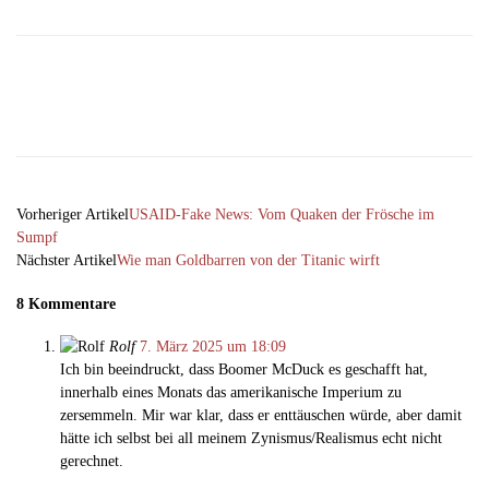
Facebook
X
Email
Telegram
Vorheriger Artikel
USAID-Fake News: Vom Quaken der Frösche im
Sumpf
Nächster Artikel
Wie man Goldbarren von der Titanic wirft
8 Kommentare
Rolf
7. März 2025 um 18:09
Ich bin beeindruckt, dass Boomer McDuck es geschafft hat,
innerhalb eines Monats das amerikanische Imperium zu
zersemmeln. Mir war klar, dass er enttäuschen würde, aber damit
hätte ich selbst bei all meinem Zynismus/Realismus echt nicht
gerechnet.