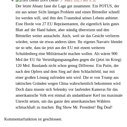
Zorn Dieter
3. März 2025 um 9:52
Der letzte Absatz fasst die Lage gut zusammen: Ein POTUS, der
ein aus seiner Sicht lästiges Problem und einen Bittsteller schnell
los werden will, und ihm den Traumdeal seines Lebens anbietet.
Eine Horde von 27 EU Repräsentanten, die eigentlich kein gutes
Blatt auf der Hand haben, aber ständig überreizen und den
Bittsteller weiter anstacheln. Auch, weil sie das Gesicht verlieren
würden, wenn sie etwas anderes täten. Ihr eigenes Narrativ blendet
sie so sehr, dass sie jetzt aus der EU mit einem weiteren
Schuldenberg eine Militärmacht machen wollen. Als wären 900
Mrd der EU für Verteidigungsausgaben gegen die (jetzt im Krieg)
120 Mrd. Russlands nicht schon genug Differenz. Ein Putin, der
nach den Opfern und dem Sieg auf dem Schlachtfeld, nur mit
einer großen Lösung zufrieden sein wird. Die er von Trump aus
taktischen Gründen wegen China wahrscheinlich bekommen wird.
Doch dazu musste sich Selensky vor laufenden Kameras für das
amerikanische Volk erst einmal als undankbarer Kerl ins maximale
Unrecht setzen, um das ganze den amerikanischen Wählern
schmackhaft zu machen. Big Show Mr. President! Big Deal!
Kommentarfunktion ist geschlossen.