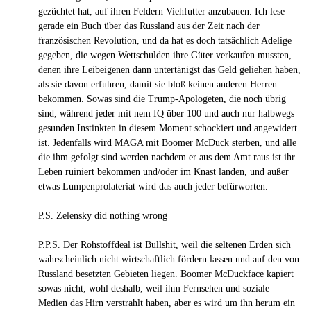
gezüchtet hat, auf ihren Feldern Viehfutter anzubauen. Ich lese
gerade ein Buch über das Russland aus der Zeit nach der
französischen Revolution, und da hat es doch tatsächlich Adelige
gegeben, die wegen Wettschulden ihre Güter verkaufen mussten,
denen ihre Leibeigenen dann untertänigst das Geld geliehen haben,
als sie davon erfuhren, damit sie bloß keinen anderen Herren
bekommen. Sowas sind die Trump-Apologeten, die noch übrig
sind, während jeder mit nem IQ über 100 und auch nur halbwegs
gesunden Instinkten in diesem Moment schockiert und angewidert
ist. Jedenfalls wird MAGA mit Boomer McDuck sterben, und alle
die ihm gefolgt sind werden nachdem er aus dem Amt raus ist ihr
Leben ruiniert bekommen und/oder im Knast landen, und außer
etwas Lumpenprolateriat wird das auch jeder befürworten.
P.S. Zelensky did nothing wrong
P.P.S. Der Rohstoffdeal ist Bullshit, weil die seltenen Erden sich
wahrscheinlich nicht wirtschaftlich fördern lassen und auf den von
Russland besetzten Gebieten liegen. Boomer McDuckface kapiert
sowas nicht, wohl deshalb, weil ihm Fernsehen und soziale
Medien das Hirn verstrahlt haben, aber es wird um ihn herum ein