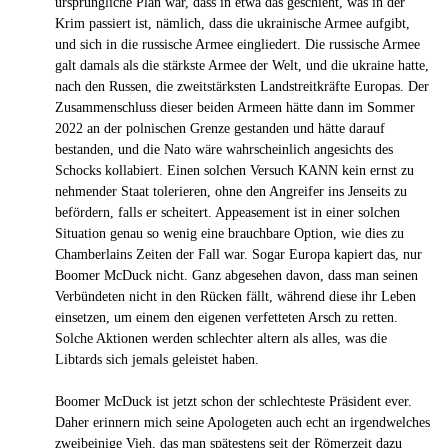
ursprüngliche Plan war, dass in etwa das geschieht, was in der
Krim passiert ist, nämlich, dass die ukrainische Armee aufgibt,
und sich in die russische Armee eingliedert. Die russische Armee
galt damals als die stärkste Armee der Welt, und die ukraine hatte,
nach den Russen, die zweitstärksten Landstreitkräfte Europas. Der
Zusammenschluss dieser beiden Armeen hätte dann im Sommer
2022 an der polnischen Grenze gestanden und hätte darauf
bestanden, und die Nato wäre wahrscheinlich angesichts des
Schocks kollabiert. Einen solchen Versuch KANN kein ernst zu
nehmender Staat tolerieren, ohne den Angreifer ins Jenseits zu
befördern, falls er scheitert. Appeasement ist in einer solchen
Situation genau so wenig eine brauchbare Option, wie dies zu
Chamberlains Zeiten der Fall war. Sogar Europa kapiert das, nur
Boomer McDuck nicht. Ganz abgesehen davon, dass man seinen
Verbündeten nicht in den Rücken fällt, während diese ihr Leben
einsetzen, um einem den eigenen verfetteten Arsch zu retten.
Solche Aktionen werden schlechter altern als alles, was die
Libtards sich jemals geleistet haben.
Boomer McDuck ist jetzt schon der schlechteste Präsident ever.
Daher erinnern mich seine Apologeten auch echt an irgendwelches
zweibeinige Vieh, das man spätestens seit der Römerzeit dazu