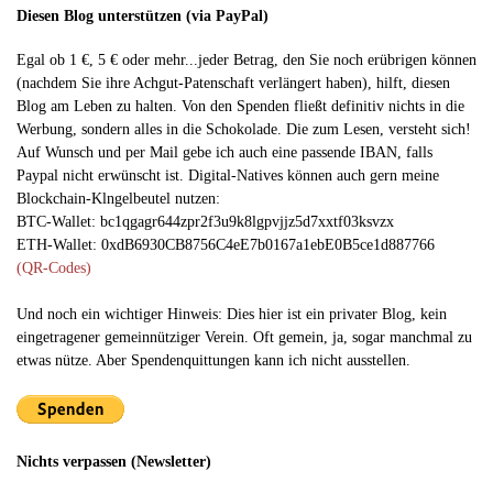
Diesen Blog unterstützen (via PayPal)
Egal ob 1 €, 5 € oder mehr...jeder Betrag, den Sie noch erübrigen können
(nachdem Sie ihre Achgut-Patenschaft verlängert haben), hilft, diesen
Blog am Leben zu halten. Von den Spenden fließt definitiv nichts in die
Werbung, sondern alles in die Schokolade. Die zum Lesen, versteht sich!
Auf Wunsch und per Mail gebe ich auch eine passende IBAN, falls
Paypal nicht erwünscht ist. Digital-Natives können auch gern meine
Blockchain-Klngelbeutel nutzen:
BTC-Wallet: bc1qgagr644zpr2f3u9k8lgpvjjz5d7xxtf03ksvzx
ETH-Wallet: 0xdB6930CB8756C4eE7b0167a1ebE0B5ce1d887766
(QR-Codes)
Und noch ein wichtiger Hinweis: Dies hier ist ein privater Blog, kein
eingetragener gemeinnütziger Verein. Oft gemein, ja, sogar manchmal zu
etwas nütze. Aber Spendenquittungen kann ich nicht ausstellen.
Nichts verpassen (Newsletter)