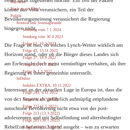
lieber nicht zugestehen mochte. Ein Teil der Fakten
Startseite
könnte das Volk verunsichern, ein Teil der
Noch so ein Blog!
Politik
Bevölkerungsmeinung verunsichert die Regierung
KontraFunk Sonntagsrunde
hingegen nicht.
Sendung vom 7.1.2024
Sendung vom 30.4.2023
Folge 62, 19.2.2023
Die Frage ist nun, ob solches Lynch-Wetter wirklich am
Folge 45, 13.11.2022
Horizont stand, oder ob die Bürger dieses Landes sich
Folge 37, 18.9.2022
am Ende nicht doch meist vernünftiger verhalten, als ihre
Folge 28, 17.7.2022
Folge 9, 1.5.2022
Regierung es ihnen gemeinhin unterstellt.
InDubio
Indubio EXTRA, 10.11.2022
Interessant an der aktuellen Lage in Europa ist, dass die
Folge 249, 6.11.2022
von den Staaten als gefährlich aufmüpfig empfundene
Folge 231 (3.7.2022)
Folge 222 (1.5.2022)
autochtone Bevölkerung nicht etwa von der post-
Folge 213 (13.3.2022)
adoleszenten und mit Selbstfindung und altersbedingter
Folge 201 (30.1.2022)
Rebellion befassten Jugend ausgeht – was zu erwarten
Folge 185 (5.12.2021)