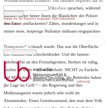
Weihnachtsmarkt erinnern? Die ratlosen Reporter, die in
Ihr Benutzername
Kameras blickten und in Mikrofone sprachen, während
Ihr Passwort
hundert Meter hinter ihnen die Blaulichter der Polizei
Haben Sie Ihr Passwort vergessen? Hilfe bekommen
den Tatort umflackerten? Zähes, stundenlanges und in
Datenschutz
Passwort-Wiederherstellung
immer neue, holperige Nullsätze mühsam eingepacktes
Passwort zurücksetzen
Nichtwissen, das den Zuschauern als die „totale
Transparenz“ verkauft wurde. Das war die Oberfläche.
Ihre E-Mail-Adresse
Der Subtext war entscheidender. Und der lautete:
Ein Passwort wird Ihnen per Email zugeschickt.
„bleiben Sie an den Fernsehgeräten, bleiben sie ruhig,
greifen sie nicht – ich wiederhole: NICHT zu Fackeln
und Mistgabeln. Bleiben Sie ruhig, die Behörden haben
unbesorgt
die Lage im Griff.“ – die Regierung und ihre
Medienauguren waren jedoch sehr wohl im
Alarmmodus. Einen Gemütszustand, den man dem Volk