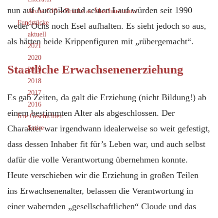
nun auf Autopilot und seinen Lauf würden seit 1990
Arche C19 – Brücke an Maschinenraum
Fundstücke
weder Ochs noch Esel aufhalten. Es sieht jedoch so aus,
aktuell
als hätten beide Krippenfiguren mit „rübergemacht“.
2021
2020
Staatliche Erwachsenenerziehung
2019
2018
2017
Es gab Zeiten, da galt die Erziehung (nicht Bildung!) ab
2016
einem bestimmten Alter als abgeschlossen. Der
Irre Geschichten
Charakter war irgendwann idealerweise so weit gefestigt,
Satire
dass dessen Inhaber fit für’s Leben war, und auch selbst
dafür die volle Verantwortung übernehmen konnte.
Heute verschieben wir die Erziehung in großen Teilen
ins Erwachsenenalter, belassen die Verantwortung in
einer wabernden „gesellschaftlichen“ Cloude und das