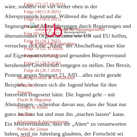
Folge 171 (17.10.2021)
wäre, sondern von viel weiter oben in der
Folge 149 (1.8.2021)
Alterspyramide kommt. Während die Jugend auf die
Folge 133 (6.6.2021)
Segnungen und Alimentierungen durch Regierungen und
Folge 115 (4.4.2021)
Folg 101 (14.1.2021)
übernationalen Organisationen wie UN und EU hoffen,
Folge 91 (10.1.2021)
versuchen sich die „Alten“ der Abschaffung einer klar
Folge 78 (22.11.2020)
auf Eigenverantwortung und gesunden Bürgerverstand
Folge 62 (27.9.2020)
Folge 52 (23.8.2020)
beruhenden Gesellschaft entgegen zu stellen. Der Brexit,
Folge 44 (26.7.2020)
Proteste gegen Stuttgart 21, AfD…alles nicht gerade
Meinungsfreiheit & Journalismus
Beispiele, in denen sich die Jugend hörbar für ihre
Wirtschaft
Parteien
Interessen eingesetzt hätte. Die Jugend geht – mit
Flucht & Migration
Abstufungen – scheinbar davon aus, dass der Staat nur
Energie & Klima
gutes im Sinn hat und man ihn „machen lassen“ kann.
Ausland
Islamismus & Antisemitismus
Ein Missverständnis, dass die „Alten“ zu verantworten
Perlen der Zensur
haben, weil sie Jahrelang glaubten, der Fortschritt sei
Literatur