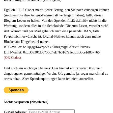
Egal ob 1 €, 5 € oder mehr...jeder Betrag, den Sie noch erübrigen können
(nachdem Sie ihre Achgut-Patenschaft verlängert haben), hilft, diesen
Blog am Leben zu halten. Von den Spenden fließt definitiv nichts in die
Werbung, sondern alles in die Schokolade. Die zum Lesen, versteht sich!
Auf Wunsch und per Mail gebe ich auch eine passende IBAN, falls
Paypal nicht erwünscht ist. Digital-Natives können auch gern meine
Blockchain-Klngelbeutel nutzen:
BTC-Wallet: bc1qgagr644zpr2f3u9k8lgpvjjz5d7xxtf03ksvzx
ETH-Wallet: 0xdB6930CB8756C4eE7b0167a1ebE0B5ce1d887766
(QR-Codes)
Und noch ein wichtiger Hinweis: Dies hier ist ein privater Blog, kein
eingetragener gemeinnütziger Verein. Oft gemein, ja, sogar manchmal zu
etwas nütze. Aber Spendenquittungen kann ich nicht ausstellen.
Nichts verpassen (Newsletter)
E-Mail Adresse: