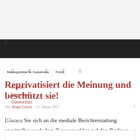
Meinungsfreiheit & Journalismus
Politik
Reprivatisiert die Meinung und
Kontakt
beschützt sie!
Impressum
Datenschutz
1
Von
Roger Letsch
-
14. Januar 2017
Können Sie sich an die mediale Berichterstattung
Anmelden
Herzlich willkommen! Melden Sie sich an
unmittelbar nach dem Terroranschlag auf den Berliner