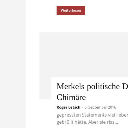
Weiterlesen
Merkels politische 
Chimäre
Roger Letsch
Simone Peter von den Grünen war
-
5. September 2016
gepressten Statements viel lieber
gebrüllt hätte. Aber sie riss...