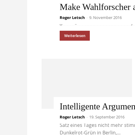
Make Wahlforscher a
Die Gesellschaft in den USA drif
Roger Letsch
-
9. November 2016
genau „driftet“ da? Ich vermute j
Weiterlesen
Intelligente Argume
Roger Letsch
„Für eine große Koalition reicht 
-
19. September 2016
Satz eines Tages nicht mehr sti
Dunkelrot-Grün in Berlin,...