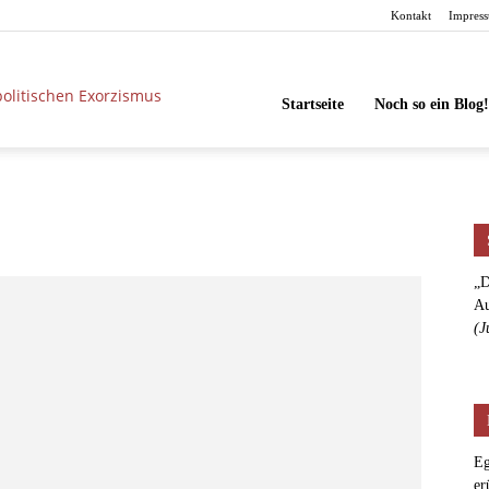
Kontakt
Impres
unbesorgt
Startseite
Noch so ein Blog!
„D
Au
(J
Eg
er