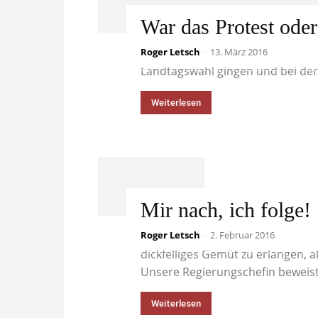
War das Protest ode
Roger Letsch
Die Zahl des Tages: 40% Das ist di
-
13. März 2016
Landtagswahl gingen und bei der 
Weiterlesen
Mir nach, ich folge!
Roger Letsch
Bei den rebellischen Galliern mu
-
2. Februar 2016
dickfelliges Gemüt zu erlangen, a
Unsere Regierungschefin beweist,
Weiterlesen