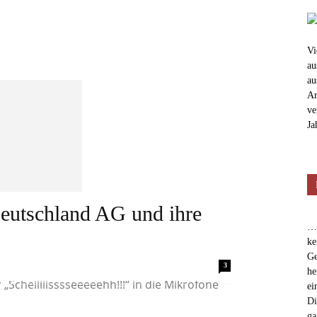
Vi
au
au
Ar
ve
Ja
Deutschland AG und ihre
…e
ke
Ge
 anzumerken, dass sie statt eines
3
he
 „Scheiiiiisssseeeeehh!!!“ in die Mikrofone
ei
Di
ga