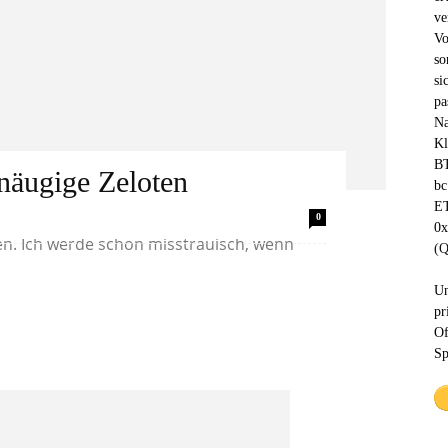
ve
Vo
so
si
pa
Na
Kl
BT
näugige Zeloten
bc
ET
icht zu den Menschen gehöre, die
0
0
. Ich werde schon misstrauisch, wenn
(Q
Un
pr
Of
Sp