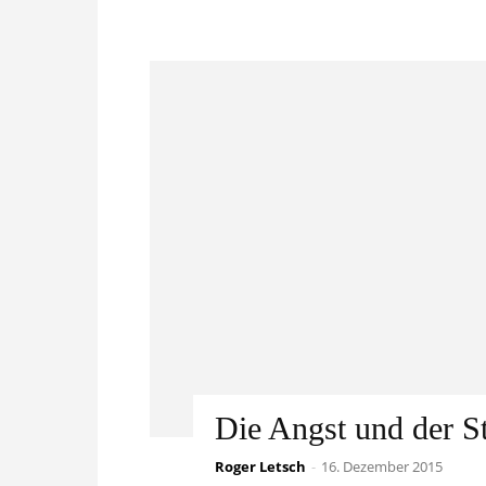
Die Angst und der S
Roger Letsch
Eigentlich müsste der Titel ja „D
-
16. Dezember 2015