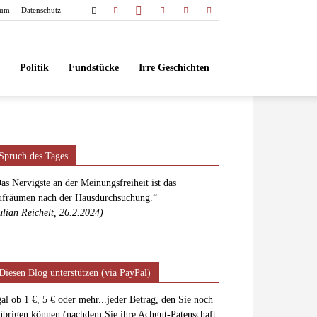
sum
Datenschutz
Politik
Fundstücke
Irre Geschichten
Spruch des Tages
as Nervigste an der Meinungsfreiheit ist das
fräumen nach der Hausdurchsuchung.“
ulian Reichelt, 26.2.2024)
Diesen Blog unterstützen (via PayPal)
al ob 1 €, 5 € oder mehr...jeder Betrag, den Sie noch
übrigen können (nachdem Sie ihre Achgut-Patenschaft