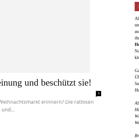
Al
un
au
ih
He
Na
kl
Ga
Üb
einung und beschützt sie!
Sa
Ha
Berichterstattung unmittelbar nach dem
1
 Weihnachtsmarkt erinnern? Die ratlosen
Ab
 und...
Hä
Wä
Wa
Br