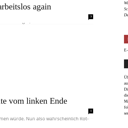
Wi
rbeitslos again
Sc
tet auseinander, so sagt man. Aber was
De
3
a schon länger, es könnte da auch...
E-
Üb
au
Di
di
nte vom linken Ende
Ma
fo
es immer“...wer hätte gedacht, dass dieser
1
se
mmen würde. Nun also wahrscheinlich Rot-