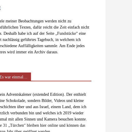
ele meiner Beobachtungen werden nicht zu
sführlichen Texten, dafür reicht die Zeit einfach nicht
s. Deshalb habe ich auf der Seite „
Fundstücke
“ eine
t nachlässig geführtes Tagebuch, in welchem ich
rschiedene Auffälligkeiten sammle. Am Ende jedes
hres wird immer ein Archiv daraus.
Es war einmal…
in Adventskalener (extended Edition). Der enthielt
ine Schokolade, sondern Bilder, Videos und kleine
schichten über und aus Israel, einem Land, dem ich
rzlich verbunden bin und welches ich 2019 wieder
nmal mit allen Sinnen und Kamera besuchen konnte.
e 31 „Türchen“ bleiben hier online und können das
nze Jahr über geöffnet werden.