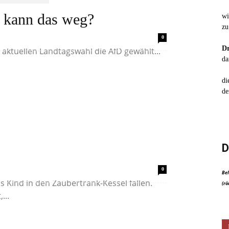
r kann das weg?
wi
zu
e Zahl der Wähler, die nicht zur letzten
0
Dr
aktuellen Landtagswahl die AfD gewählt...
da
di
de
D
sste man, um spezielle Kräfte und ein
0
Bel
ls Kind in den Zaubertrank-Kessel fallen.
(rö
...