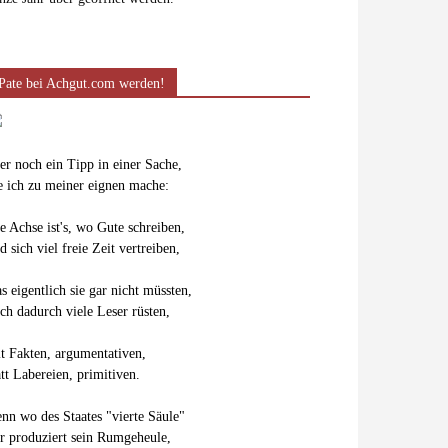
Pate bei Achgut.com werden!
er noch ein Tipp in einer Sache,
e ich zu meiner eignen mache:
e Achse ist's, wo Gute schreiben,
d sich viel freie Zeit vertreiben,
s eigentlich sie gar nicht müssten,
ch dadurch viele Leser rüsten,
t Fakten, argumentativen,
att Labereien, primitiven.
nn wo des Staates "vierte Säule"
r produziert sein Rumgeheule,