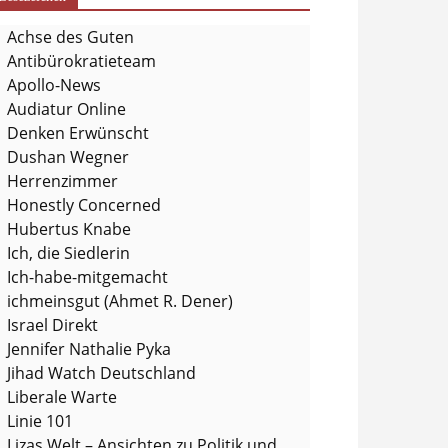
Achse des Guten
Antibürokratieteam
Apollo-News
Audiatur Online
Denken Erwünscht
Dushan Wegner
Herrenzimmer
Honestly Concerned
Hubertus Knabe
Ich, die Siedlerin
Ich-habe-mitgemacht
ichmeinsgut (Ahmet R. Dener)
Israel Direkt
Jennifer Nathalie Pyka
Jihad Watch Deutschland
Liberale Warte
Linie 101
Lizas Welt – Ansichten zu Politik und