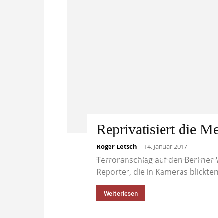
Reprivatisiert die M
Roger Letsch
Können Sie sich an die mediale 
-
14. Januar 2017
Terroranschlag auf den Berliner
Reporter, die in Kameras blickten
Weiterlesen