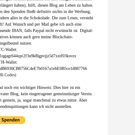
rlängert haben), hilft, diesen Blog am Leben zu halten.
n den Spenden fließt definitiv nichts in die Werbung,
ndern alles in die Schokolade. Die zum Lesen, versteht
ch! Auf Wunsch und per Mail gebe ich auch eine
ssende IBAN, falls Paypal nicht erwünscht ist. Digital-
tives können auch gern meine Blockchain-
ingelbeutel nutzen:
C-Wallet:
1qgagr644zpr2f3u9k8lgpvjjz5d7xxtf03ksvzx
H-Wallet:
xdB6930CB8756C4eE7b0167a1ebE0B5ce1d887766
R-Codes)
d noch ein wichtiger Hinweis: Dies hier ist ein
ivater Blog, kein eingetragener gemeinnütziger Verein.
t gemein, ja, sogar manchmal zu etwas nütze. Aber
endenquittungen kann ich nicht ausstellen.