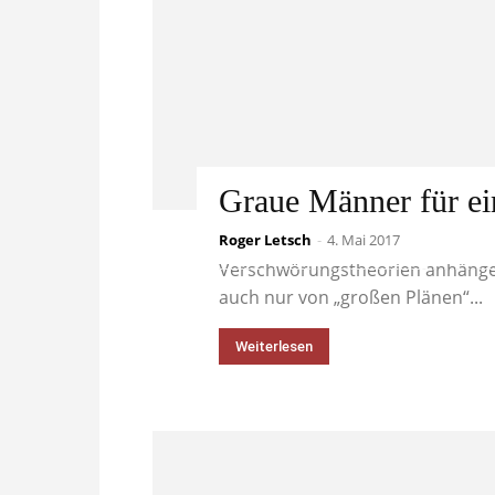
Graue Männer für ei
Roger Letsch
Wer mich kennt, weiß, dass ich n
-
4. Mai 2017
Verschwörungstheorien anhängen
auch nur von „großen Plänen“...
Weiterlesen