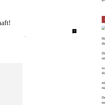
aft!
l passiert? Sie sollen eine Rede halten.
1
hellste und eloquenteste Kerze auf der...
Hi
di
Di
un
wa
do
mi
st
De
nu