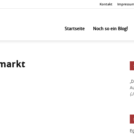
Kontakt
Impressu
nbesorgt
Startseite
Noch so ein Blog!
smarkt
„D
Au
(J
Eg