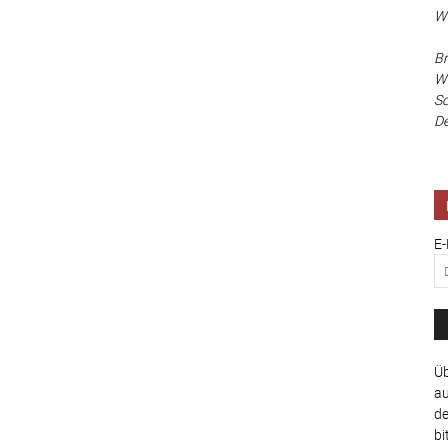
Wa
Br
Wi
Sc
De
E-
Üb
au
de
bi