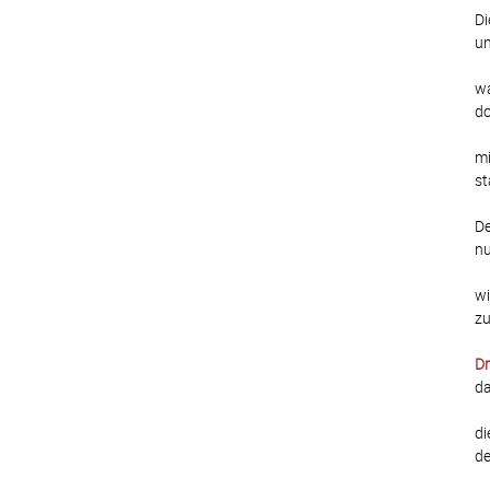
Di
un
wa
do
mi
st
De
nu
wi
zu
Dr
da
di
de