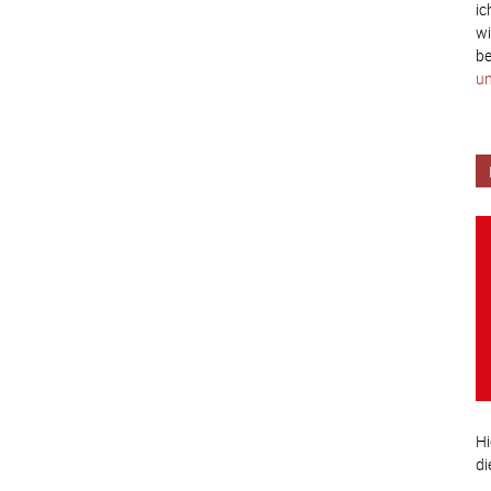
ic
wi
be
un
Hi
di