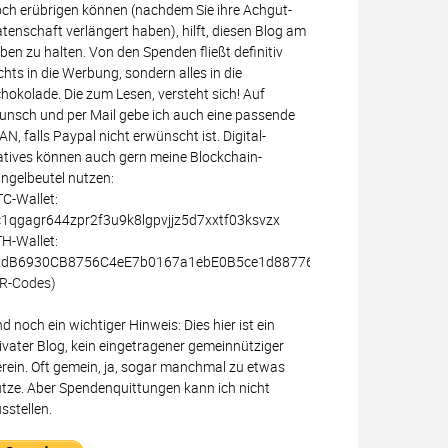
ch erübrigen können (nachdem Sie ihre Achgut-
tenschaft verlängert haben), hilft, diesen Blog am
ben zu halten. Von den Spenden fließt definitiv
chts in die Werbung, sondern alles in die
hokolade. Die zum Lesen, versteht sich! Auf
nsch und per Mail gebe ich auch eine passende
AN, falls Paypal nicht erwünscht ist. Digital-
tives können auch gern meine Blockchain-
ingelbeutel nutzen:
C-Wallet:
1qgagr644zpr2f3u9k8lgpvjjz5d7xxtf03ksvzx
H-Wallet:
xdB6930CB8756C4eE7b0167a1ebE0B5ce1d887766
R-Codes)
d noch ein wichtiger Hinweis: Dies hier ist ein
ivater Blog, kein eingetragener gemeinnütziger
rein. Oft gemein, ja, sogar manchmal zu etwas
tze. Aber Spendenquittungen kann ich nicht
sstellen.