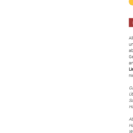
Al
un
ab
Ge
an
Li
ni
Ga
Üb
Sa
Ha
Ab
Hä
Wä