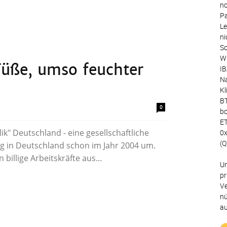
no
Pa
Le
ni
Sc
Wu
 Füße, umso feuchter
IB
Na
Kl
BT
0
bc
ET
ik" Deutschland - eine gesellschaftliche
0
(Q
g in Deutschland schon im Jahr 2004 um.
illige Arbeitskräfte aus...
Un
pr
Ve
nü
au