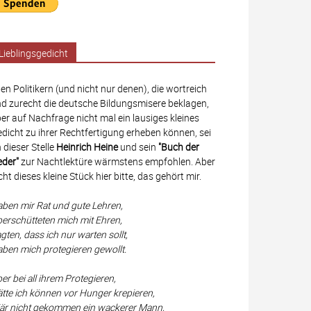
Lieblingsgedicht
len Politikern (und nicht nur denen), die wortreich
d zurecht die deutsche Bildungsmisere beklagen,
er auf Nachfrage nicht mal ein lausiges kleines
dicht zu ihrer Rechtfertigung erheben können, sei
 dieser Stelle
Heinrich Heine
und sein
"Buch der
eder"
zur Nachtlektüre wärmstens empfohlen. Aber
cht dieses kleine Stück hier bitte, das gehört mir.
ben mir Rat und gute Lehren,
erschütteten mich mit Ehren,
gten, dass ich nur warten sollt,
ben mich protegieren gewollt.
er bei all ihrem Protegieren,
tte ich können vor Hunger krepieren,
r nicht gekommen ein wackerer Mann,