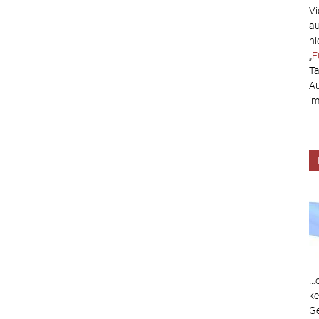
Vi
au
ni
„
F
Ta
Au
im
…e
ke
Ge