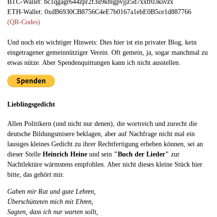
BTC-Wallet: bc1qgagr644zpr2f3u9k8lgpvjjz5d7xxtf03ksvzx
ETH-Wallet: 0xdB6930CB8756C4eE7b0167a1ebE0B5ce1d887766
(QR-Codes)
Und noch ein wichtiger Hinweis: Dies hier ist ein privater Blog, kein
eingetragener gemeinnütziger Verein. Oft gemein, ja, sogar manchmal zu
etwas nütze. Aber Spendenquittungen kann ich nicht ausstellen.
Lieblingsgedicht
Allen Politikern (und nicht nur denen), die wortreich und zurecht die
deutsche Bildungsmisere beklagen, aber auf Nachfrage nicht mal ein
lausiges kleines Gedicht zu ihrer Rechtfertigung erheben können, sei an
dieser Stelle
Heinrich Heine
und sein
"Buch der Lieder"
zur
Nachtlektüre wärmstens empfohlen. Aber nicht dieses kleine Stück hier
bitte, das gehört mir.
Gaben mir Rat und gute Lehren,
Überschütteten mich mit Ehren,
Sagten, dass ich nur warten sollt,