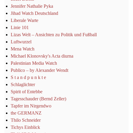
Jennifer Nathalie Pyka
Jihad Watch Deutschland
Liberale Warte
Linie 101
Lizas Welt – Ansichten zu Politik und Fußball
Luftwurzel
Mena Watch
Michael Klonovsky's Acta diurna
Palestinian Media Watch
Publico – by Alexander Wendt
S t a n d p u n k t e
Schlaglichter
Spirit of Entebbe
Tagesschauder (Bernd Zeller)
Tapfer im Nirgendwo
the GERMANZ
Thilo Schneider
Tichys Einblick