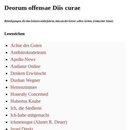
Deorum offensae Diis curae
Beleidigungen, die den Göttern widerfahren, müssen die Götter selbst rächen. (römischer Senat)
Lesezeichen
Achse des Guten
Antibürokratieteam
Apollo-News
Audiatur Online
Denken Erwünscht
Dushan Wegner
Herrenzimmer
Honestly Concerned
Hubertus Knabe
Ich, die Siedlerin
Ich-habe-mitgemacht
ichmeinsgut (Ahmet R. Dener)
Israel Direkt