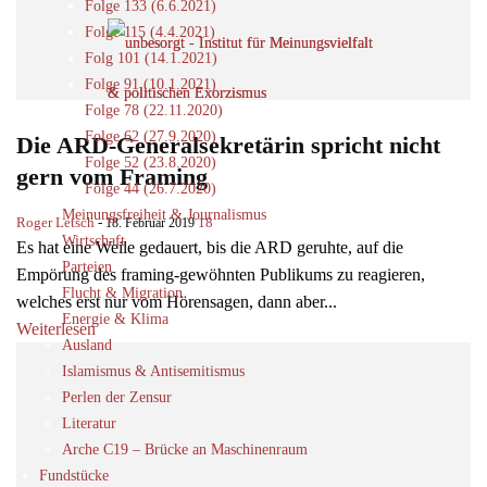
Folge 133 (6.6.2021)
Folge 115 (4.4.2021)
Folg 101 (14.1.2021)
Folge 91 (10.1.2021)
Folge 78 (22.11.2020)
Folge 62 (27.9.2020)
Die ARD-Generalsekretärin spricht nicht
Folge 52 (23.8.2020)
gern vom Framing
Folge 44 (26.7.2020)
Meinungsfreiheit & Journalismus
Roger Letsch
-
18
18. Februar 2019
Wirtschaft
Es hat eine Weile gedauert, bis die ARD geruhte, auf die
Parteien
Empörung des framing-gewöhnten Publikums zu reagieren,
Flucht & Migration
welches erst nur vom Hörensagen, dann aber...
Energie & Klima
Weiterlesen
Ausland
Islamismus & Antisemitismus
Perlen der Zensur
Literatur
Arche C19 – Brücke an Maschinenraum
Fundstücke