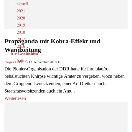
aktuell
2021
2020
2019
2018
2017
Propaganda mit Kobra-Effekt und
2016
Wandzeitung
Irre Geschichten
Satire
Roger Letsch
-
10
12. November 2018
Die Pionier-Organisation der DDR hatte für ihre blau/rot
behalstuchten Knirpse wichtige Ämter zu vergeben, wozu neben
dem Gruppenratsvorsitzenden, einer Art Dreikäsehoch-
Staatsratsvorsitzenden auch ein Amt...
Weiterlesen