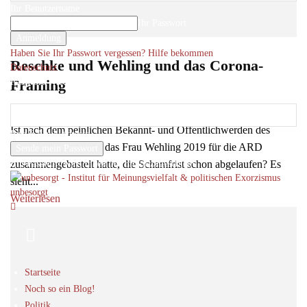
Ihr Benutzername
Ihr Passwort
Haben Sie Ihr Passwort vergessen? Hilfe bekommen
Reschke und Wehling und das Corona-
Datenschutz
Passwort-Wiederherstellung
Framing
Passwort zurücksetzen
Roger Letsch
-
5
1. Juni 2020
Ist nach dem peinlichen Bekannt- und Öffentlichwerden des
Ihre E-Mail-Adresse
Framing-Handbuchs, das Frau Wehling 2019 für die ARD
Ein Passwort wird Ihnen per Email zugeschickt.
zusammengebastelt hatte, die Schamfrist schon abgelaufen? Es
sieht...
unbesorgt
Weiterlesen
Startseite
Noch so ein Blog!
Politik