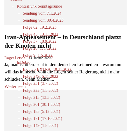
KontraFunk Sonntagsrunde
Sendung vom 7.1.2024
Sendung vom 30.4.2023
Folge 62, 19.2.2023
Folge 45, 13.11.2022
Iran-Appeasement – in Deutschland platzt
Folge 37, 18.9.2022
der Knoten nicht
Folge 28, 17.7.2022
Folge 9, 1.5.2022
Roger Letsch
-
3
13. Januar 2020
InDubio
Ja, man ist überrascht in den deutschen Leitmedien – warum nur
Indubio EXTRA, 10.11.2022
will das iranische Volk die Lügen seiner Regierung nicht mehr
Folge 249, 6.11.2022
schlucken, wenn Medien...
Folge 231 (3.7.2022)
Weiterlesen
Folge 222 (1.5.2022)
Folge 213 (13.3.2022)
Folge 201 (30.1.2022)
Folge 185 (5.12.2021)
Folge 171 (17.10.2021)
Folge 149 (1.8.2021)