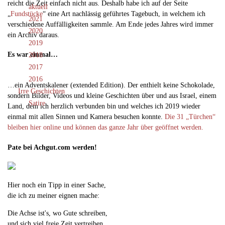
reicht die Zeit einfach nicht aus. Deshalb habe ich auf der Seite
aktuell
„
Fundstücke
“ eine Art nachlässig geführtes Tagebuch, in welchem ich
2021
verschiedene Auffälligkeiten sammle. Am Ende jedes Jahres wird immer
2020
ein Archiv daraus.
2019
Es war einmal…
2018
2017
2016
…ein Adventskalener (extended Edition). Der enthielt keine Schokolade,
Irre Geschichten
sondern Bilder, Videos und kleine Geschichten über und aus Israel, einem
Satire
Land, dem ich herzlich verbunden bin und welches ich 2019 wieder
einmal mit allen Sinnen und Kamera besuchen konnte.
Die 31 „Türchen“
bleiben hier online und können das ganze Jahr über geöffnet werden.
Pate bei Achgut.com werden!
Hier noch ein Tipp in einer Sache,
die ich zu meiner eignen mache:
Die Achse ist's, wo Gute schreiben,
und sich viel freie Zeit vertreiben,