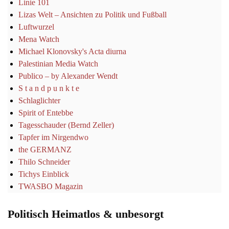
Linie 101
Lizas Welt – Ansichten zu Politik und Fußball
Luftwurzel
Mena Watch
Michael Klonovsky's Acta diurna
Palestinian Media Watch
Publico – by Alexander Wendt
S t a n d p u n k t e
Schlaglichter
Spirit of Entebbe
Tagesschauder (Bernd Zeller)
Tapfer im Nirgendwo
the GERMANZ
Thilo Schneider
Tichys Einblick
TWASBO Magazin
Politisch Heimatlos & unbesorgt