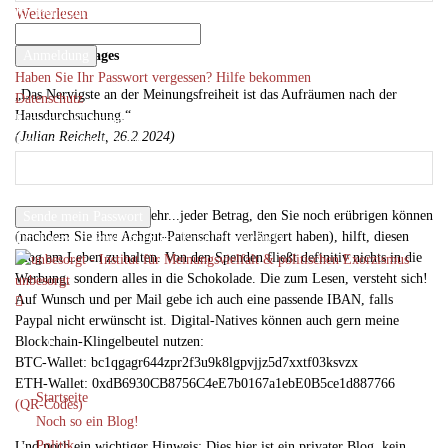
Ihr Benutzername
Weiterlesen
Ihr Passwort
Spruch des Tages
Haben Sie Ihr Passwort vergessen? Hilfe bekommen
„Das Nervigste an der Meinungsfreiheit ist das Aufräumen nach der
Datenschutz
Hausdurchsuchung.“
Passwort-Wiederherstellung
(Julian Reichelt, 26.2.2024)
Passwort zurücksetzen
Diesen Blog unterstützen (via PayPal)
Ihre E-Mail-Adresse
Egal ob 1 €, 5 € oder mehr...jeder Betrag, den Sie noch erübrigen können
(nachdem Sie ihre Achgut-Patenschaft verlängert haben), hilft, diesen
Ein Passwort wird Ihnen per Email zugeschickt.
Blog am Leben zu halten. Von den Spenden fließt definitiv nichts in die
Werbung, sondern alles in die Schokolade. Die zum Lesen, versteht sich!
unbesorgt
Auf Wunsch und per Mail gebe ich auch eine passende IBAN, falls
Paypal nicht erwünscht ist. Digital-Natives können auch gern meine
Blockchain-Klingelbeutel nutzen:
BTC-Wallet: bc1qgagr644zpr2f3u9k8lgpvjjz5d7xxtf03ksvzx
ETH-Wallet: 0xdB6930CB8756C4eE7b0167a1ebE0B5ce1d887766
Startseite
(QR-Codes)
Noch so ein Blog!
Politik
Und noch ein wichtiger Hinweis: Dies hier ist ein privater Blog, kein