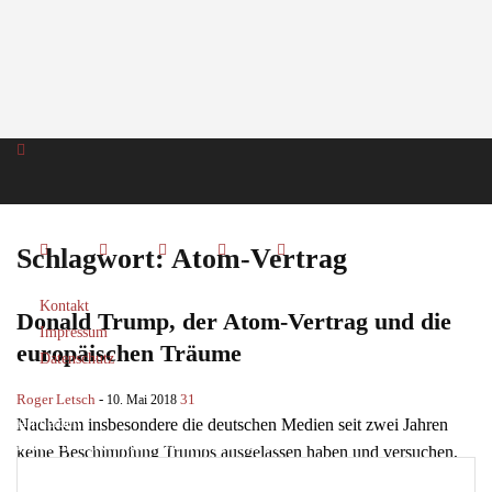
Schlagwort: Atom-Vertrag
Kontakt
Donald Trump, der Atom-Vertrag und die
Impressum
europäischen Träume
Datenschutz
Roger Letsch
-
31
10. Mai 2018
Anmelden
Nachdem insbesondere die deutschen Medien seit zwei Jahren
Herzlich willkommen! Melden Sie sich an
keine Beschimpfung Trumps ausgelassen haben und versuchen,
immer noch einen Gang hochzuschalten, um den „Irren im...