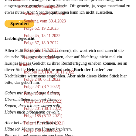
eingetragener gemeinnütziger Verein. Oft gemein, ja, sogar manchmal zu
KontraFunk Sonntagsrunde
etwas nütze. Aber Spendenquittungen kann ich nicht ausstellen.
Sendung vom 7.1.2024
Sendung vom 30.4.2023
Folge 62, 19.2.2023
Folge 45, 13.11.2022
Lieblingsgedicht
Folge 37, 18.9.2022
Folge 28, 17.7.2022
Allen Politikern (und nicht nur denen), die wortreich und zurecht die
deutsche Bildungsmisere beklagen, aber auf Nachfrage nicht mal ein
Folge 9, 1.5.2022
lausiges kleines Gedicht zu ihrer Rechtfertigung erheben können, sei an
InDubio
dieser Stelle
Heinrich Heine
und sein
"Buch der Lieder"
zur
Indubio EXTRA, 10.11.2022
Nachtlektüre wärmstens empfohlen. Aber nicht dieses kleine Stück hier
Folge 249, 6.11.2022
bitte, das gehört mir.
Folge 231 (3.7.2022)
Gaben mir Rat und gute Lehren,
Folge 222 (1.5.2022)
Überschütteten mich mit Ehren,
Folge 213 (13.3.2022)
Sagten, dass ich nur warten sollt,
Folge 201 (30.1.2022)
Haben mich protegieren gewollt.
Folge 185 (5.12.2021)
Aber bei all ihrem Protegieren,
Folge 171 (17.10.2021)
Hätte ich können vor Hunger krepieren,
Folge 149 (1.8.2021)
Wär nicht gekommen ein wackerer Mann,