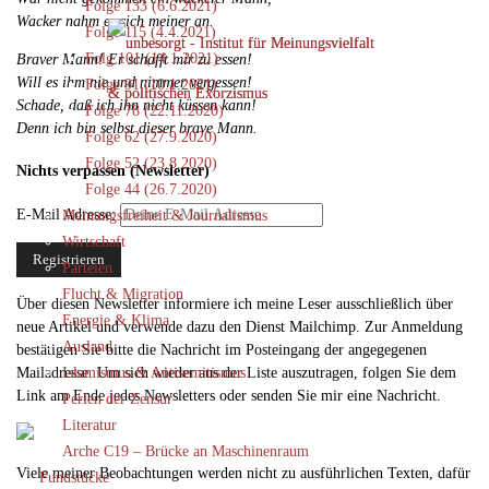
Folge 133 (6.6.2021)
Wacker nahm er sich meiner an.
Folge 115 (4.4.2021)
Folg 101 (14.1.2021)
Braver Mann! Er schafft mir zu essen!
Will es ihm nie und nimmer vergessen!
Folge 91 (10.1.2021)
Schade, daß ich ihn nicht küssen kann!
Folge 78 (22.11.2020)
Denn ich bin selbst dieser brave Mann.
Folge 62 (27.9.2020)
Folge 52 (23.8.2020)
Nichts verpassen (Newsletter)
Folge 44 (26.7.2020)
E-Mail Adresse:
Meinungsfreiheit & Journalismus
Wirtschaft
Parteien
Flucht & Migration
Über diesen Newsletter informiere ich meine Leser ausschließlich über
Energie & Klima
neue Artikel und verwende dazu den Dienst Mailchimp. Zur Anmeldung
Ausland
bestätigen Sie bitte die Nachricht im Posteingang der angegegenen
Mailadresse. Um sich wieder aus der Liste auszutragen, folgen Sie dem
Islamismus & Antisemitismus
Link am Ende jedes Newsletters oder senden Sie mir eine Nachricht.
Perlen der Zensur
Literatur
Arche C19 – Brücke an Maschinenraum
Viele meiner Beobachtungen werden nicht zu ausführlichen Texten, dafür
Fundstücke