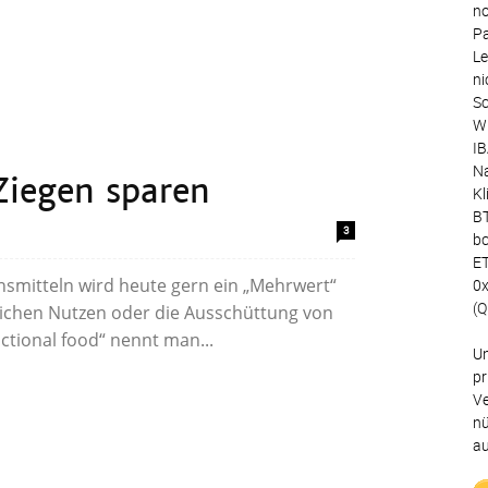
no
Pa
Le
ni
Sc
Wu
IB
Na
Ziegen sparen
Kl
BT
3
bc
ET
nsmitteln wird heute gern ein „Mehrwert“
0
(Q
ichen Nutzen oder die Ausschüttung von
ctional food“ nennt man...
Un
pr
Ve
nü
au