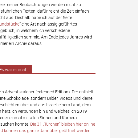
ele meiner Beobachtungen werden nicht zu
sführlichen Texten, dafür reicht die Zeit einfach
cht aus. Deshalb habe ich auf der Seite
undstücke
“ eine Art nachlässig geführtes
gebuch, in welchem ich verschiedene
ffälligkeiten sammle. Am Ende jedes Jahres wird
mer ein Archiv daraus.
Es war einmal…
in Adventskalener (extended Edition). Der enthielt
ine Schokolade, sondern Bilder, Videos und kleine
schichten über und aus Israel, einem Land, dem
h herzlich verbunden bin und welches ich 2019
eder einmal mit allen Sinnen und Kamera
suchen konnte.
Die 31 „Türchen“ bleiben hier online
d können das ganze Jahr über geöffnet werden.