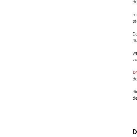
do
mi
st
De
nu
wi
zu
Dr
da
di
de
D