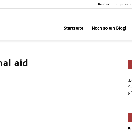
Kontakt
Impressu
nbesorgt
Startseite
Noch so ein Blog!
nal aid
„D
Au
(J
Eg