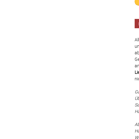
Al
un
ab
Ge
an
Li
ni
Ga
Üb
Sa
Ha
Ab
Hä
Wä