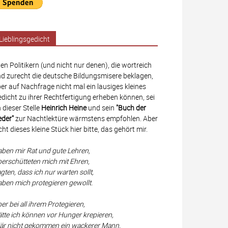
Lieblingsgedicht
len Politikern (und nicht nur denen), die wortreich
d zurecht die deutsche Bildungsmisere beklagen,
er auf Nachfrage nicht mal ein lausiges kleines
dicht zu ihrer Rechtfertigung erheben können, sei
 dieser Stelle
Heinrich Heine
und sein
"Buch der
eder"
zur Nachtlektüre wärmstens empfohlen. Aber
cht dieses kleine Stück hier bitte, das gehört mir.
ben mir Rat und gute Lehren,
erschütteten mich mit Ehren,
gten, dass ich nur warten sollt,
ben mich protegieren gewollt.
er bei all ihrem Protegieren,
tte ich können vor Hunger krepieren,
r nicht gekommen ein wackerer Mann,