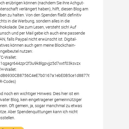
ch erübrigen können (nachdem Sie ihre Achgut-
tenschaft verlängert haben), hilft, diesen Blog am
ben zu halten. Von den Spenden fließt definitiv
chts in die Werbung, sondern alles in die
hokolade. Die zum Lesen, versteht sich! Auf
nsch und per Mail gebe ich auch eine passende
AN, falls Paypal nicht erwünscht ist. Digital-
tives können auch gern meine Blockchain-
ingelbeutel nutzen:
C-Wallet:
1qgagr644zpr2f3u9k8lgpvjjz5d7xxtf03ksvzx
H-Wallet:
xdB6930CB8756C4eE7b0167a1ebE0B5ce1d887766
R-Codes)
d noch ein wichtiger Hinweis: Dies hier ist ein
ivater Blog, kein eingetragener gemeinnütziger
rein. Oft gemein, ja, sogar manchmal zu etwas
tze. Aber Spendenquittungen kann ich nicht
sstellen.