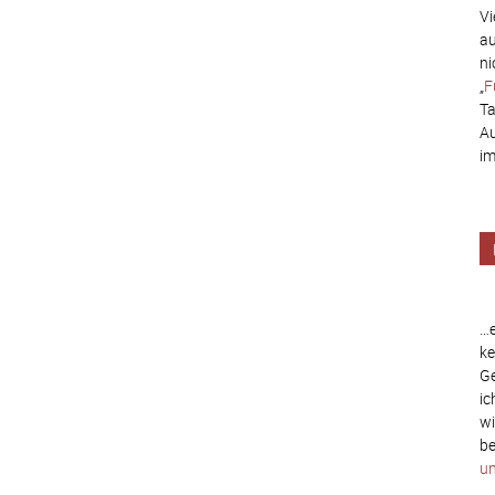
Vi
au
ni
„
F
Ta
Au
im
…e
ke
Ge
ic
wi
be
un