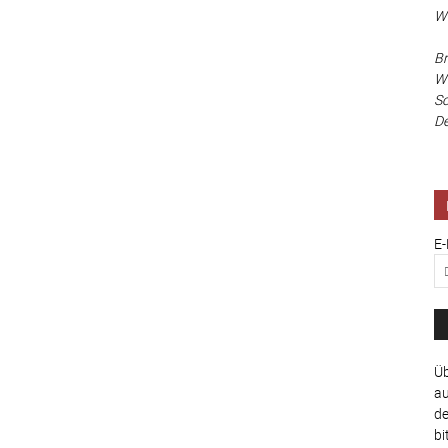
Wa
Br
Wi
Sc
De
E-
Üb
au
de
bi