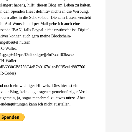
rlängert haben), hilft, diesen Blog am Leben zu halten.
n den Spenden fließt definitiv nichts in die Werbung,
ndern alles in die Schokolade. Die zum Lesen, versteht
ch! Auf Wunsch und per Mail gebe ich auch eine
ssende IBAN, falls Paypal nicht erwünscht ist. Digital-
tives können auch gern meine Blockchain-
ingelbeutel nutzen:
C-Wallet:
1qgagr644zpr2f3u9k8lgpvjjz5d7xxtf03ksvzx
H-Wallet:
xdB6930CB8756C4eE7b0167a1ebE0B5ce1d887766
R-Codes)
d noch ein wichtiger Hinweis: Dies hier ist ein
ivater Blog, kein eingetragener gemeinnütziger Verein.
t gemein, ja, sogar manchmal zu etwas nütze. Aber
endenquittungen kann ich nicht ausstellen.