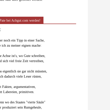
Pate bei Achgut.com werden!
er noch ein Tipp in einer Sache,
e ich zu meiner eignen mache:
e Achse ist's, wo Gute schreiben,
d sich viel freie Zeit vertreiben,
s eigentlich sie gar nicht müssten,
ch dadurch viele Leser rüsten,
t Fakten, argumentativen,
att Labereien, primitiven.
nn wo des Staates "vierte Säule"
r produziert sein Rumgeheule,