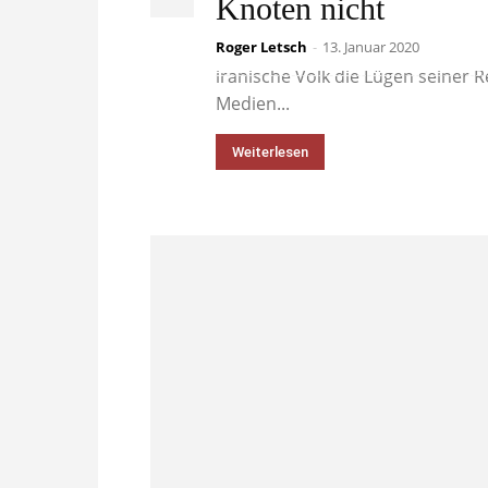
Knoten nicht
Roger Letsch
Ja, man ist überrascht in den de
-
13. Januar 2020
iranische Volk die Lügen seiner 
Medien...
Weiterlesen