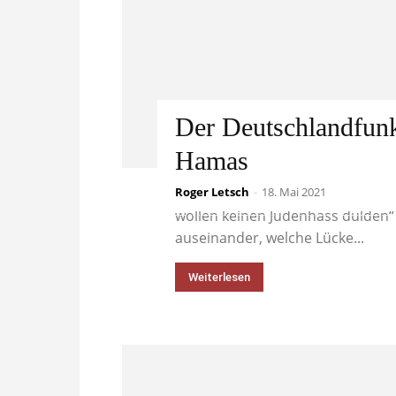
Der Deutschlandfunk
Hamas
Roger Letsch
In einem „Standpunkt“ (DLF, „Tag 
-
18. Mai 2021
wollen keinen Judenhass dulden“
auseinander, welche Lücke...
Weiterlesen