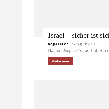
Israel – sicher ist sic
Roger Letsch
Von Deutschland nach Israel zu r
-
17. August 2019
Haufen „Gepäck“ dabei hat, von d
Weiterlesen