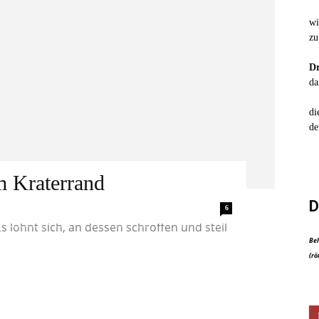
wi
zu
Dr
da
di
de
m Kraterrand
D
-Wüste liegt der Machtesch Ramon, der
6
s lohnt sich, an dessen schroffen und steil
Bel
(rö