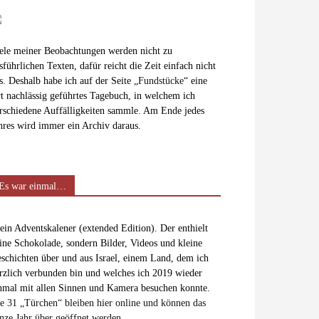
ele meiner Beobachtungen werden nicht zu
sführlichen Texten, dafür reicht die Zeit einfach nicht
s. Deshalb habe ich auf der Seite „
Fundstücke
“ eine
t nachlässig geführtes Tagebuch, in welchem ich
rschiedene Auffälligkeiten sammle. Am Ende jedes
hres wird immer ein Archiv daraus.
Es war einmal…
in Adventskalener (extended Edition). Der enthielt
ine Schokolade, sondern Bilder, Videos und kleine
schichten über und aus Israel, einem Land, dem ich
rzlich verbunden bin und welches ich 2019 wieder
nmal mit allen Sinnen und Kamera besuchen konnte.
e 31 „Türchen“ bleiben hier online und können das
nze Jahr über geöffnet werden.