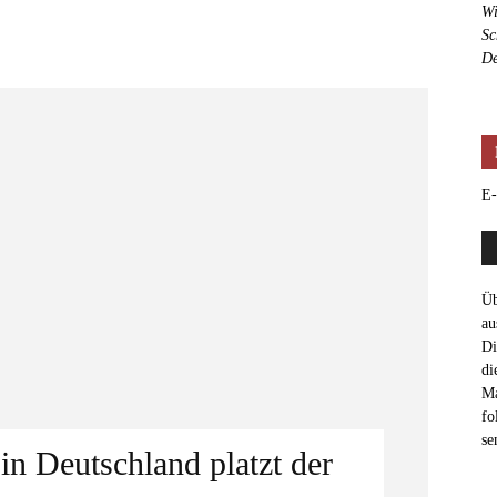
Wi
Sc
De
E-
Üb
au
Di
di
Ma
fo
se
n Deutschland platzt der