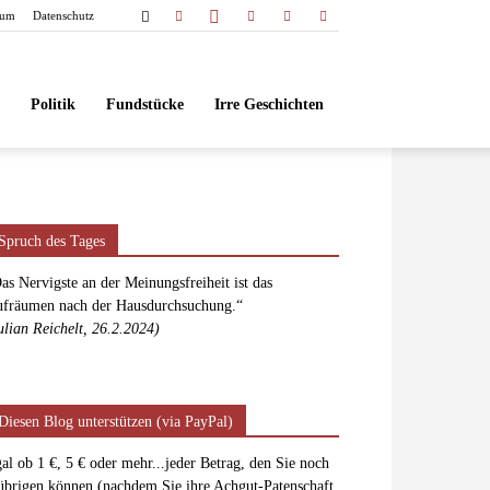
sum
Datenschutz
Politik
Fundstücke
Irre Geschichten
Spruch des Tages
as Nervigste an der Meinungsfreiheit ist das
fräumen nach der Hausdurchsuchung.“
ulian Reichelt, 26.2.2024)
Diesen Blog unterstützen (via PayPal)
al ob 1 €, 5 € oder mehr...jeder Betrag, den Sie noch
übrigen können (nachdem Sie ihre Achgut-Patenschaft