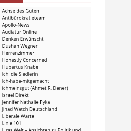
Achse des Guten
Antibürokratieteam
Apollo-News
Audiatur Online
Denken Erwünscht
Dushan Wegner
Herrenzimmer
Honestly Concerned
Hubertus Knabe
Ich, die Siedlerin
Ich-habe-mitgemacht
ichmeinsgut (Ahmet R. Dener)
Israel Direkt
Jennifer Nathalie Pyka
Jihad Watch Deutschland
Liberale Warte
Linie 101
Lizas Welt – Ansichten zu Politik und