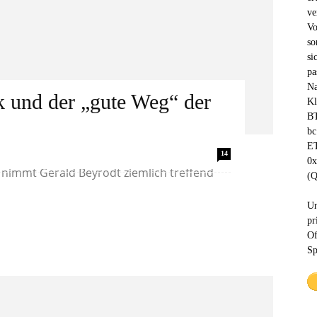
ve
Vo
so
si
pa
Na
 und der „gute Weg“ der
Kl
BT
bc
ET
für Tag“, 17.5.2021) mit dem Titel „Wir
14
0
 nimmt Gerald Beyrodt ziemlich treffend
(Q
Un
pr
Of
Sp