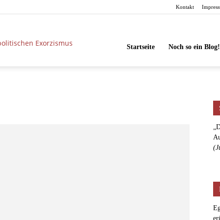
Kontakt
Impres
unbesorgt
Startseite
Noch so ein Blog!
„D
Au
(J
Eg
er