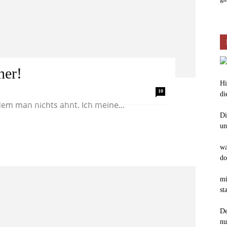
her!
Hi
eisen bringt es mit sich, dass man einen
10
di
em man nichts ahnt. Ich meine...
Di
un
wa
do
mi
st
De
nu