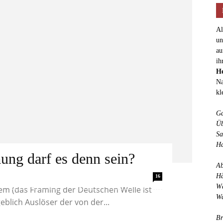
Al
un
au
ih
He
Na
kl
Ga
Üb
Sa
Ha
ng darf es denn sein?
Ab
gen durch jüdische
Hä
16
Wä
lem (das Framing der Deutschen Welle ist
Wa
eblich Auslöser der von der...
Br