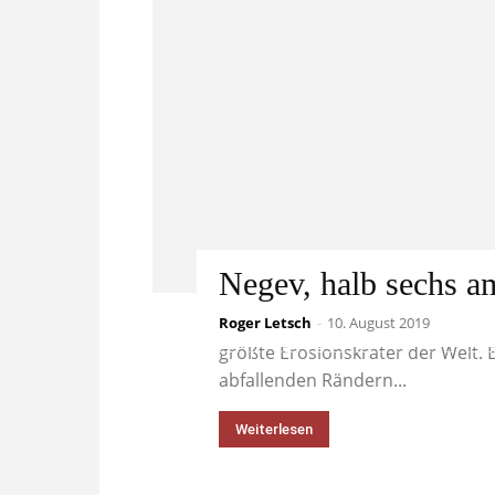
Negev, halb sechs a
Roger Letsch
Mitten in der israelischen Negev
-
10. August 2019
größte Erosionskrater der Welt. E
abfallenden Rändern...
Weiterlesen