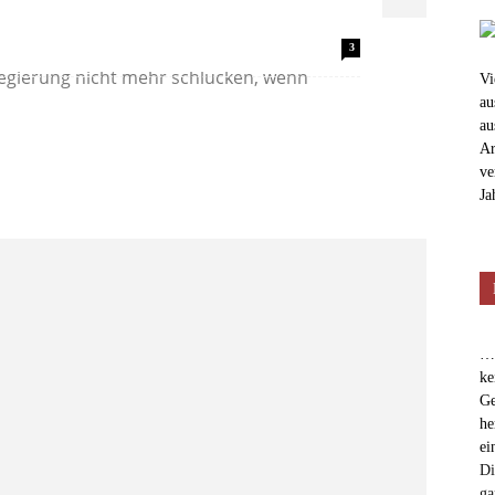
utschen Leitmedien – warum nur will das
3
Regierung nicht mehr schlucken, wenn
Vi
au
au
Ar
ve
Ja
…e
ke
Ge
he
ei
Di
ga