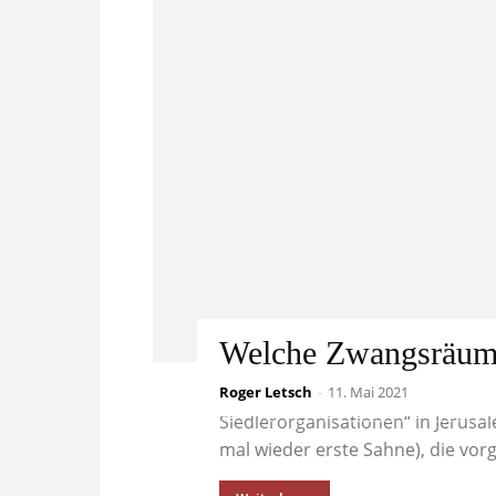
Welche Zwangsräumu
Roger Letsch
Die sogenannten „Zwangsräumun
-
11. Mai 2021
Siedlerorganisationen“ in Jerusa
mal wieder erste Sahne), die vorg