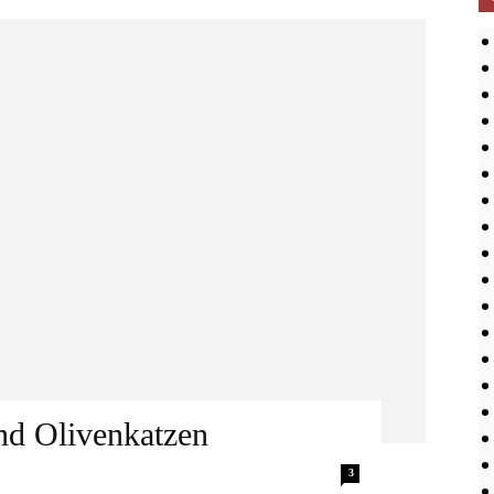
d Olivenkatzen
tals nach Norden fahrend, dem See
3