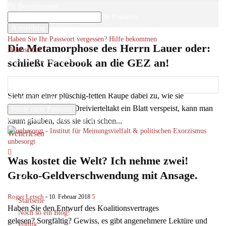
Ihr Benutzername
Ihr Passwort
Haben Sie Ihr Passwort vergessen? Hilfe bekommen
Die Metamorphose des Herrn Lauer oder:
Datenschutz
Passwort-Wiederherstellung
schließt Facebook an die GEZ an!
Passwort zurücksetzen
Roger Letsch
-
8
26. März 2018
Sieht man einer plüschig-fetten Raupe dabei zu, wie sie
Ihre E-Mail-Adresse
systematisch und im Dreivierteltakt ein Blatt verspeist, kann man
Ein Passwort wird Ihnen per Email zugeschickt.
kaum glauben, dass sie sich schon...
Weiterlesen
unbesorgt
Was kostet die Welt? Ich nehme zwei!
Groko-Geldverschwendung mit Ansage.
Roger Letsch
-
5
10. Februar 2018
Startseite
Haben Sie den Entwurf des Koalitionsvertrages
Noch so ein Blog!
gelesen? Sorgfältig? Gewiss, es gibt angenehmere Lektüre und
Politik