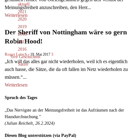
aktuell
Meinungsfreiheit anzuschreiben, den Herr...
2021
Weiterlesen
2020
2019
Der Sheriff von Nottingham wäre so gern
2018
Robin Hood!
2017
2016
Roger Letsch
-
3
19. Mai 2017
Irre Geschichten
„Ich will das alles gar nicht wiederholen, weil ich es eigentlich
Satire
auch hasse, die Sätze, die da oft fallen im Netz wiederholen zu
müssen.“...
Weiterlesen
Spruch des Tages
„Das Nervigste an der Meinungsfreiheit ist das Aufräumen nach der
Hausdurchsuchung.“
(Julian Reichelt, 26.2.2024)
Diesen Blog unterstützen (via PayPal)