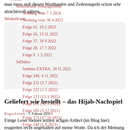
man muss sich diesen Worthaufen und Zeilenstapeln schon sehr
KontraFunk Sonntagsrunde
absichtsvoll nähern,...
Sendung vom 7.1.2024
Weiterlesen
Sendung vom 30.4.2023
Folge 62, 19.2.2023
Folge 45, 13.11.2022
Folge 37, 18.9.2022
Folge 28, 17.7.2022
Folge 9, 1.5.2022
InDubio
Indubio EXTRA, 10.11.2022
Folge 249, 6.11.2022
Folge 231 (3.7.2022)
Folge 222 (1.5.2022)
Folge 213 (13.3.2022)
Geliefert wie bestellt – das Hijab-Nachspiel
Folge 201 (30.1.2022)
Folge 185 (5.12.2021)
Roger Letsch
-
8
5. Februar 2018
Folge 171 (17.10.2021)
Einige Leser meines letzten achgut-Artikel (im Blog hier)
Folge 149 (1.8.2021)
reagierten recht ungehalten auf meine Worte. Da ich der Meinung