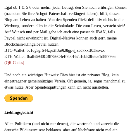
Egal ob 1 €, 5 € oder mehr...jeder Betrag, den Sie noch erübrigen können
(nachdem Sie ihre Achgut-Patenschaft verlängert haben), hilft, diesen
Blog am Leben zu halten. Von den Spenden fließt definitiv nichts in die
Werbung, sondern alles in die Schokolade. Die zum Lesen, versteht sich!
Auf Wunsch und per Mail gebe ich auch eine passende IBAN, falls
Paypal nicht erwünscht ist. Digital-Natives können auch gern meine
Blockchain-Klingelbeutel nutzen:
BTC-Wallet: bc1qgagr644zpr2f3u9k8lgpvjjz5d7xxtf03ksvzx
ETH-Wallet: 0xdB6930CB8756C4eE7b0167a1ebE0B5ce1d887766
(QR-Codes)
Und noch ein wichtiger Hinweis: Dies hier ist ein privater Blog, kein
eingetragener gemeinnütziger Verein. Oft gemein, ja, sogar manchmal zu
etwas nütze. Aber Spendenquittungen kann ich nicht ausstellen.
Lieblingsgedicht
Allen Politikern (und nicht nur denen), die wortreich und zurecht die
deutsche Bildungsmisere beklagen, aber auf Nachfrage nicht mal ein