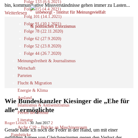
Folge 133 (6.6.2021)
bin, kommunikative Missverständnisse gehen immer zu Lasten...
Folge 115 (4.4.2021)
Weiterlesen
Folg 101 (14.1.2021)
Folge 91 (10.1.2021)
Folge 78 (22.11.2020)
Folge 62 (27.9.2020)
Folge 52 (23.8.2020)
Folge 44 (26.7.2020)
Meinungsfreiheit & Journalismus
Wirtschaft
Parteien
Flucht & Migration
Energie & Klima
Ausland
Wie Bundeskanzler Kiesinger die „Ehe für
Islamismus & Antisemitismus
alle“ ermöglichte
Perlen der Zensur
Literatur
Roger Letsch
-
2
30. Juni 2017
Arche C19 – Brücke an Maschinenraum
Gerade hatte ich noch die Feder in der Hand, um mit einer
Fundstücke
gefühlten Armee von Gleichgesinnten gegen den Verlust der