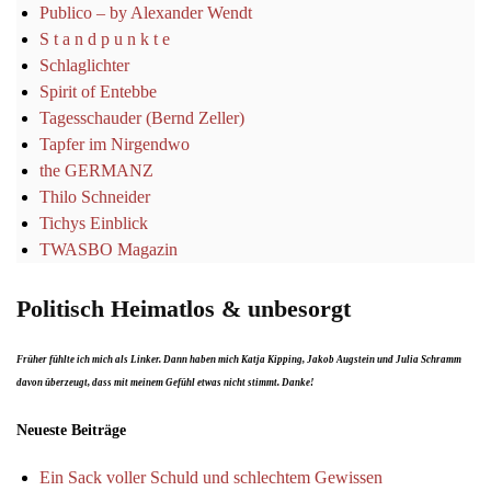
Publico – by Alexander Wendt
S t a n d p u n k t e
Schlaglichter
Spirit of Entebbe
Tagesschauder (Bernd Zeller)
Tapfer im Nirgendwo
the GERMANZ
Thilo Schneider
Tichys Einblick
TWASBO Magazin
Politisch Heimatlos & unbesorgt
Früher fühlte ich mich als Linker. Dann haben mich Katja Kipping, Jakob Augstein und Julia Schramm
davon überzeugt, dass mit meinem Gefühl etwas nicht stimmt. Danke!
Neueste Beiträge
Ein Sack voller Schuld und schlechtem Gewissen