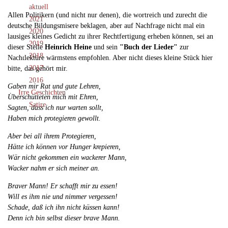
aktuell
Allen Politikern (und nicht nur denen), die wortreich und zurecht die
2021
deutsche Bildungsmisere beklagen, aber auf Nachfrage nicht mal ein
2020
lausiges kleines Gedicht zu ihrer Rechtfertigung erheben können, sei an
2019
dieser Stelle
Heinrich Heine
und sein
"Buch der Lieder"
zur
2018
Nachtlektüre wärmstens empfohlen. Aber nicht dieses kleine Stück hier
2017
bitte, das gehört mir.
2016
Gaben mir Rat und gute Lehren,
Irre Geschichten
Überschütteten mich mit Ehren,
Satire
Sagten, dass ich nur warten sollt,
Haben mich protegieren gewollt.
Aber bei all ihrem Protegieren,
Hätte ich können vor Hunger krepieren,
Wär nicht gekommen ein wackerer Mann,
Wacker nahm er sich meiner an.
Braver Mann! Er schafft mir zu essen!
Will es ihm nie und nimmer vergessen!
Schade, daß ich ihn nicht küssen kann!
Denn ich bin selbst dieser brave Mann.