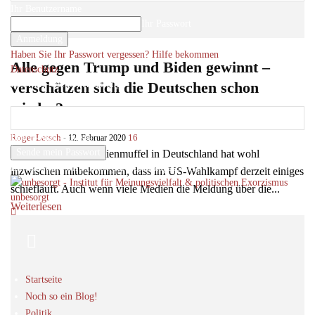
Ihr Benutzername
Ihr Passwort
Haben Sie Ihr Passwort vergessen? Hilfe bekommen
Alle gegen Trump und Biden gewinnt –
Datenschutz
Passwort-Wiederherstellung
verschätzen sich die Deutschen schon
Passwort zurücksetzen
wieder?
Ihre E-Mail-Adresse
Roger Letsch
-
16
12. Februar 2020
Auch der größte Medienmuffel in Deutschland hat wohl
Ein Passwort wird Ihnen per Email zugeschickt.
inzwischen mitbekommen, dass im US-Wahlkampf derzeit einiges
schiefläuft. Auch wenn viele Medien die Meldung über die...
unbesorgt
Weiterlesen
Startseite
Noch so ein Blog!
Politik