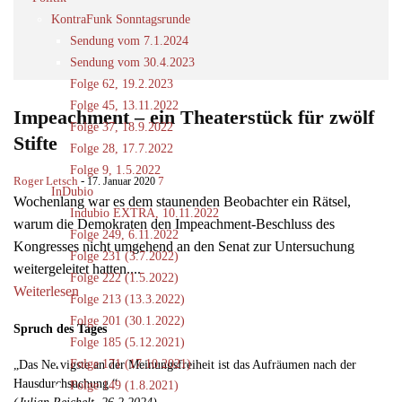
KontraFunk Sonntagsrunde
Sendung vom 7.1.2024
Sendung vom 30.4.2023
Folge 62, 19.2.2023
Folge 45, 13.11.2022
Impeachment – ein Theaterstück für zwölf
Folge 37, 18.9.2022
Stifte
Folge 28, 17.7.2022
Folge 9, 1.5.2022
Roger Letsch
-
7
17. Januar 2020
InDubio
Wochenlang war es dem staunenden Beobachter ein Rätsel,
Indubio EXTRA, 10.11.2022
warum die Demokraten den Impeachment-Beschluss des
Folge 249, 6.11.2022
Kongresses nicht umgehend an den Senat zur Untersuchung
Folge 231 (3.7.2022)
weitergeleitet hatten....
Folge 222 (1.5.2022)
Weiterlesen
Folge 213 (13.3.2022)
Folge 201 (30.1.2022)
Spruch des Tages
Folge 185 (5.12.2021)
Folge 171 (17.10.2021)
„Das Nervigste an der Meinungsfreiheit ist das Aufräumen nach der
Hausdurchsuchung.“
Folge 149 (1.8.2021)