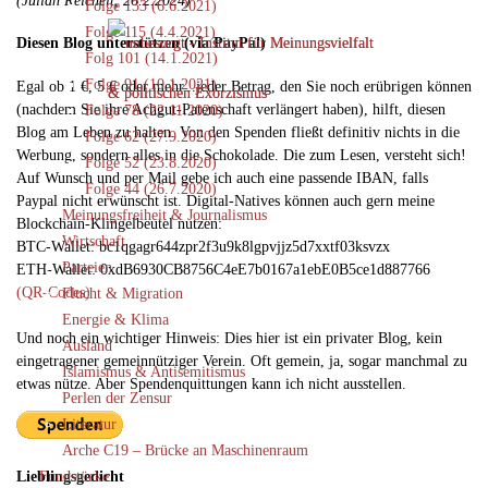
(Julian Reichelt, 26.2.2024)
Folge 133 (6.6.2021)
Folge 115 (4.4.2021)
Diesen Blog unterstützen (via PayPal)
Folg 101 (14.1.2021)
Folge 91 (10.1.2021)
Egal ob 1 €, 5 € oder mehr...jeder Betrag, den Sie noch erübrigen können
(nachdem Sie ihre Achgut-Patenschaft verlängert haben), hilft, diesen
Folge 78 (22.11.2020)
Blog am Leben zu halten. Von den Spenden fließt definitiv nichts in die
Folge 62 (27.9.2020)
Werbung, sondern alles in die Schokolade. Die zum Lesen, versteht sich!
Folge 52 (23.8.2020)
Auf Wunsch und per Mail gebe ich auch eine passende IBAN, falls
Folge 44 (26.7.2020)
Paypal nicht erwünscht ist. Digital-Natives können auch gern meine
Meinungsfreiheit & Journalismus
Blockchain-Klingelbeutel nutzen:
Wirtschaft
BTC-Wallet: bc1qgagr644zpr2f3u9k8lgpvjjz5d7xxtf03ksvzx
Parteien
ETH-Wallet: 0xdB6930CB8756C4eE7b0167a1ebE0B5ce1d887766
(QR-Codes)
Flucht & Migration
Energie & Klima
Und noch ein wichtiger Hinweis: Dies hier ist ein privater Blog, kein
Ausland
eingetragener gemeinnütziger Verein. Oft gemein, ja, sogar manchmal zu
Islamismus & Antisemitismus
etwas nütze. Aber Spendenquittungen kann ich nicht ausstellen.
Perlen der Zensur
Literatur
Arche C19 – Brücke an Maschinenraum
Fundstücke
Lieblingsgedicht