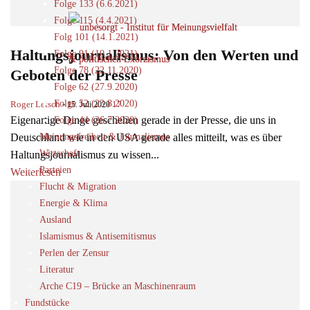
Folge 133 (6.6.2021)
Folge 115 (4.4.2021)
Folg 101 (14.1.2021)
Haltungsjournalismus: Von den Werten und
Folge 91 (10.1.2021)
Folge 78 (22.11.2020)
Geboten der Presse
Folge 62 (27.9.2020)
Folge 52 (23.8.2020)
Roger Letsch
-
17
15. Juli 2020
Eigenartige Dinge geschehen gerade in der Presse, die uns in
Folge 44 (26.7.2020)
Deutschland wie in den USA gerade alles mitteilt, was es über
Meinungsfreiheit & Journalismus
Wirtschaft
Haltungsjournalismus zu wissen...
Parteien
Weiterlesen
Flucht & Migration
Energie & Klima
Ausland
Islamismus & Antisemitismus
Perlen der Zensur
Literatur
Arche C19 – Brücke an Maschinenraum
Fundstücke