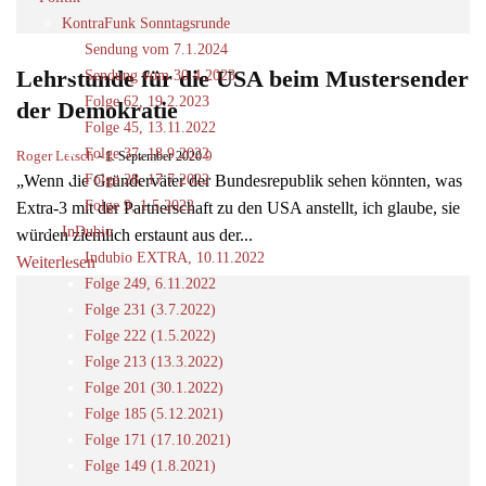
KontraFunk Sonntagsrunde
Sendung vom 7.1.2024
Lehrstunde für die USA beim Mustersender
Sendung vom 30.4.2023
Folge 62, 19.2.2023
der Demokratie
Folge 45, 13.11.2022
Folge 37, 18.9.2022
Roger Letsch
-
9
1. September 2020
Folge 28, 17.7.2022
„Wenn die Gründerväter der Bundesrepublik sehen könnten, was
Folge 9, 1.5.2022
Extra-3 mit der Partnerschaft zu den USA anstellt, ich glaube, sie
InDubio
würden ziemlich erstaunt aus der...
Indubio EXTRA, 10.11.2022
Weiterlesen
Folge 249, 6.11.2022
Folge 231 (3.7.2022)
Folge 222 (1.5.2022)
Folge 213 (13.3.2022)
Folge 201 (30.1.2022)
Folge 185 (5.12.2021)
Folge 171 (17.10.2021)
Folge 149 (1.8.2021)