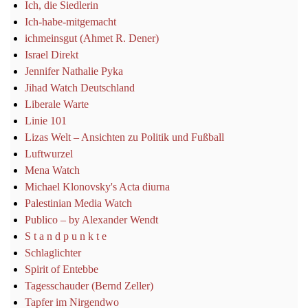
Ich, die Siedlerin
Ich-habe-mitgemacht
ichmeinsgut (Ahmet R. Dener)
Israel Direkt
Jennifer Nathalie Pyka
Jihad Watch Deutschland
Liberale Warte
Linie 101
Lizas Welt – Ansichten zu Politik und Fußball
Luftwurzel
Mena Watch
Michael Klonovsky's Acta diurna
Palestinian Media Watch
Publico – by Alexander Wendt
S t a n d p u n k t e
Schlaglichter
Spirit of Entebbe
Tagesschauder (Bernd Zeller)
Tapfer im Nirgendwo