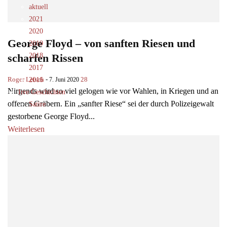
aktuell
2021
2020
George Floyd – von sanften Riesen und
2019
scharfen Rissen
2018
2017
Roger Letsch
-
28
7. Juni 2020
2016
Nirgends wird so viel gelogen wie vor Wahlen, in Kriegen und an
Irre Geschichten
offenen Gräbern. Ein „sanfter Riese“ sei der durch Polizeigewalt
Satire
gestorbene George Floyd...
Weiterlesen