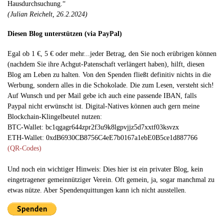
Hausdurchsuchung.“
(Julian Reichelt, 26.2.2024)
Diesen Blog unterstützen (via PayPal)
Egal ob 1 €, 5 € oder mehr...jeder Betrag, den Sie noch erübrigen können
(nachdem Sie ihre Achgut-Patenschaft verlängert haben), hilft, diesen
Blog am Leben zu halten. Von den Spenden fließt definitiv nichts in die
Werbung, sondern alles in die Schokolade. Die zum Lesen, versteht sich!
Auf Wunsch und per Mail gebe ich auch eine passende IBAN, falls
Paypal nicht erwünscht ist. Digital-Natives können auch gern meine
Blockchain-Klingelbeutel nutzen:
BTC-Wallet: bc1qgagr644zpr2f3u9k8lgpvjjz5d7xxtf03ksvzx
ETH-Wallet: 0xdB6930CB8756C4eE7b0167a1ebE0B5ce1d887766
(QR-Codes)
Und noch ein wichtiger Hinweis: Dies hier ist ein privater Blog, kein
eingetragener gemeinnütziger Verein. Oft gemein, ja, sogar manchmal zu
etwas nütze. Aber Spendenquittungen kann ich nicht ausstellen.