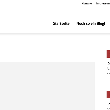
Kontakt
Impressu
nbesorgt
Startseite
Noch so ein Blog!
„D
Au
(J
Eg
no