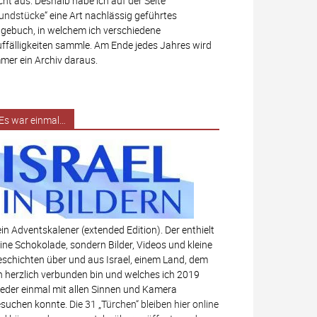
cht aus. Deshalb habe ich auf der Seite
undstücke
“ eine Art nachlässig geführtes
gebuch, in welchem ich verschiedene
ffälligkeiten sammle. Am Ende jedes Jahres wird
mer ein Archiv daraus.
Es war einmal…
in Adventskalener (extended Edition). Der enthielt
ine Schokolade, sondern Bilder, Videos und kleine
schichten über und aus Israel, einem Land, dem
h herzlich verbunden bin und welches ich 2019
eder einmal mit allen Sinnen und Kamera
suchen konnte.
Die 31 „Türchen“ bleiben hier online