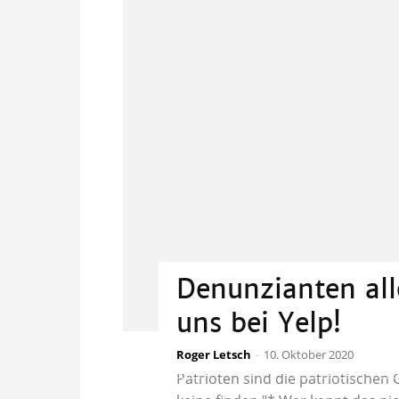
Denunzianten all
uns bei Yelp!
Roger Letsch
„Die natürlichen Verteidiger un
-
10. Oktober 2020
Patrioten sind die patriotische