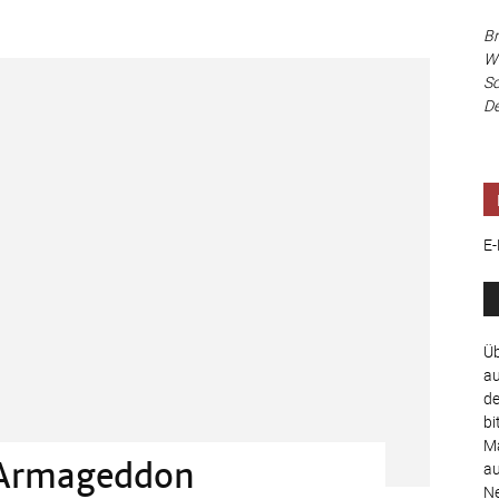
Br
Wi
Sc
De
E-
Üb
au
de
bi
Ma
 Armageddon
au
Ne