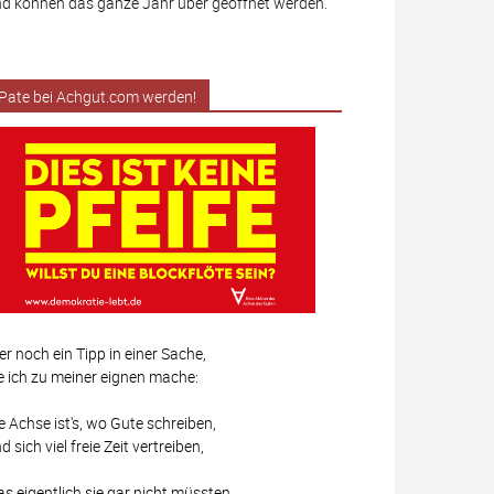
d können das ganze Jahr über geöffnet werden.
Pate bei Achgut.com werden!
er noch ein Tipp in einer Sache,
e ich zu meiner eignen mache:
e Achse ist's, wo Gute schreiben,
d sich viel freie Zeit vertreiben,
s eigentlich sie gar nicht müssten,