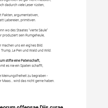
ch dadurch viele Leser rüsten,
t Fakten, argumentativen,
att Labereien, primitiven.
nn wo des Staates "vierte Säule"
r produziert sein Rumgeheule,
r machen uns ein eig'nes Bild.
 Trump, Le Pen und Wald und Wild.
um stifte eine Patenschaft,
mit es nie ein Spaten schafft,
e Meinungsfreiheit zu begraben -
r Maas... wird das nicht gerne haben.
eorum offensae Diis curae