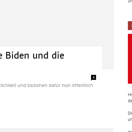
un
 Biden und die
n die sozialen Medien zwischen eine Story
4
lichkeit und beziehen dafür nun öffentlich
Hi
di
Di
un
wa