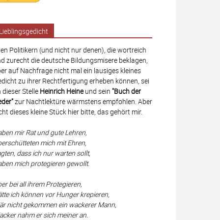
Lieblingsgedicht
len Politikern (und nicht nur denen), die wortreich
d zurecht die deutsche Bildungsmisere beklagen,
er auf Nachfrage nicht mal ein lausiges kleines
dicht zu ihrer Rechtfertigung erheben können, sei
 dieser Stelle
Heinrich Heine
und sein
"Buch der
eder"
zur Nachtlektüre wärmstens empfohlen. Aber
cht dieses kleine Stück hier bitte, das gehört mir.
ben mir Rat und gute Lehren,
erschütteten mich mit Ehren,
gten, dass ich nur warten sollt,
ben mich protegieren gewollt.
er bei all ihrem Protegieren,
tte ich können vor Hunger krepieren,
r nicht gekommen ein wackerer Mann,
cker nahm er sich meiner an.