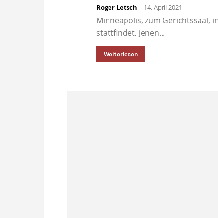
Roger Letsch
Nur 15 Kilometer Luftlinie sind 
-
14. April 2021
Minneapolis, zum Gerichtssaal, 
stattfindet, jenen...
Weiterlesen