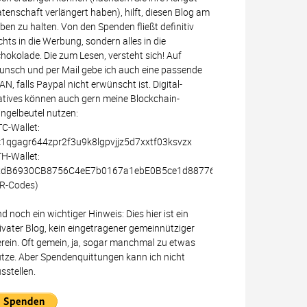
tenschaft verlängert haben), hilft, diesen Blog am
ben zu halten. Von den Spenden fließt definitiv
chts in die Werbung, sondern alles in die
hokolade. Die zum Lesen, versteht sich! Auf
nsch und per Mail gebe ich auch eine passende
AN, falls Paypal nicht erwünscht ist. Digital-
tives können auch gern meine Blockchain-
ingelbeutel nutzen:
C-Wallet:
1qgagr644zpr2f3u9k8lgpvjjz5d7xxtf03ksvzx
H-Wallet:
xdB6930CB8756C4eE7b0167a1ebE0B5ce1d887766
R-Codes)
d noch ein wichtiger Hinweis: Dies hier ist ein
ivater Blog, kein eingetragener gemeinnütziger
rein. Oft gemein, ja, sogar manchmal zu etwas
tze. Aber Spendenquittungen kann ich nicht
sstellen.