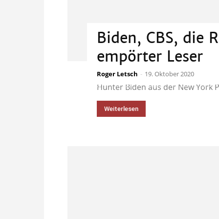
Biden, CBS, die 
empörter Leser
Roger Letsch
Was fällt mir nur ein, fragt Lese
-
19. Oktober 2020
Hunter Biden aus der New York Po
Weiterlesen