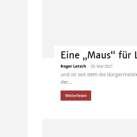
Eine „Maus“ für L
Roger Letsch
Das ist Lori Lightfoot. Lori Light
-
20. Mai 2021
und ist seit dem die Bürgermeist
der...
Weiterlesen