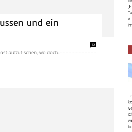
ni
„
F
Ta
Au
Russen und ein
im
r X, diese windige Geschichte über Joe und
13
st aufzutischen, wo doch...
…e
ke
Ge
ic
wi
be