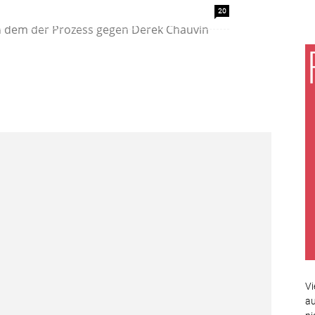
es von Brooklyn Center, einem Vorort von
20
in dem der Prozess gegen Derek Chauvin
Vi
au