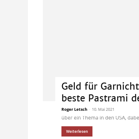
Geld für Garnicht
beste Pastrami d
Roger Letsch
Ja, ich weiß schon, was gleich f
-
10. Mai 2021
über ein Thema in den USA, dabei 
Weiterlesen