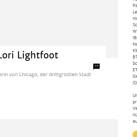
Pa
Le
ni
Sc
Wu
IB
Na
Kl
ori Lightfoot
BT
bc
foot gewann vor zwei Jahren eine Stichwahl
17
ET
erin von Chicago, der drittgrößten Stadt
0
(Q
Un
pr
Ve
nü
au