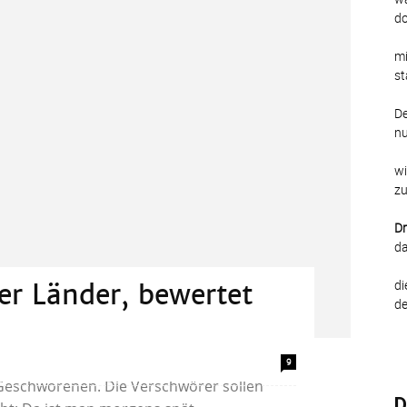
do
mi
st
De
nu
wi
zu
Dr
da
di
er Länder, bewertet
de
d notwendigen Freunde angeklagter
9
n Geschworenen. Die Verschwörer sollen
D