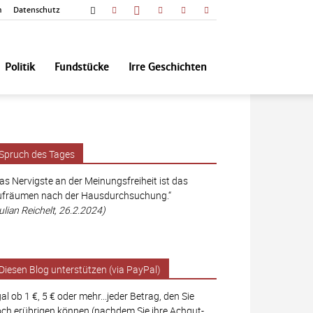
m
Datenschutz
Politik
Fundstücke
Irre Geschichten
Spruch des Tages
as Nervigste an der Meinungsfreiheit ist das
fräumen nach der Hausdurchsuchung.“
ulian Reichelt, 26.2.2024)
Diesen Blog unterstützen (via PayPal)
al ob 1 €, 5 € oder mehr...jeder Betrag, den Sie
ch erübrigen können (nachdem Sie ihre Achgut-