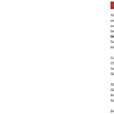
Al
un
au
ih
He
Na
kl
Ga
Üb
Sa
Ha
Ab
Hä
Wä
Wa
Br