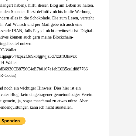
rlängert haben), hilft, diesen Blog am Leben zu halten.
n den Spenden fließt definitiv nichts in die Werbung,
ndern alles in die Schokolade. Die zum Lesen, versteht
ch! Auf Wunsch und per Mail gebe ich auch eine
ssende IBAN, falls Paypal nicht erwünscht ist. Digital-
tives können auch gern meine Blockchain-
ingelbeutel nutzen:
C-Wallet:
1qgagr644zpr2f3u9k8lgpvjjz5d7xxtf03ksvzx
H-Wallet:
xdB6930CB8756C4eE7b0167a1ebE0B5ce1d887766
R-Codes)
d noch ein wichtiger Hinweis: Dies hier ist ein
ivater Blog, kein eingetragener gemeinnütziger Verein.
t gemein, ja, sogar manchmal zu etwas nütze. Aber
endenquittungen kann ich nicht ausstellen.