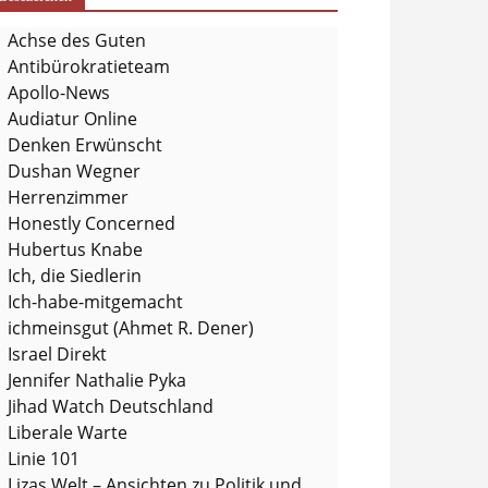
Achse des Guten
Antibürokratieteam
Apollo-News
Audiatur Online
Denken Erwünscht
Dushan Wegner
Herrenzimmer
Honestly Concerned
Hubertus Knabe
Ich, die Siedlerin
Ich-habe-mitgemacht
ichmeinsgut (Ahmet R. Dener)
Israel Direkt
Jennifer Nathalie Pyka
Jihad Watch Deutschland
Liberale Warte
Linie 101
Lizas Welt – Ansichten zu Politik und