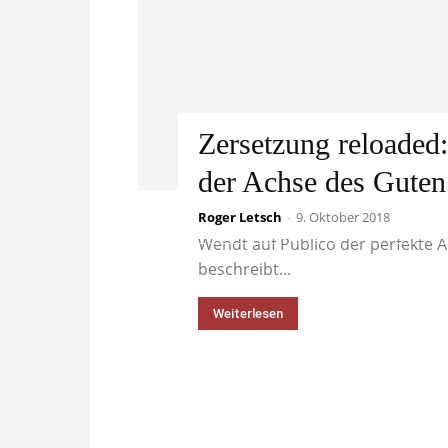
Zersetzung reloaded
der Achse des Guten
Roger Letsch
Wie’s der Beelzebub so will, ist 
-
9. Oktober 2018
Wendt auf Publico der perfekte A
beschreibt...
Weiterlesen