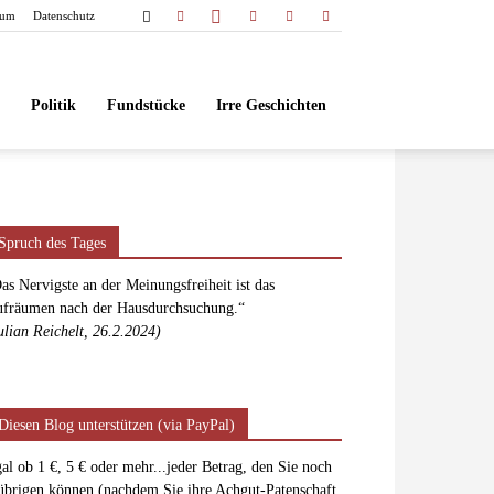
sum
Datenschutz
Politik
Fundstücke
Irre Geschichten
Spruch des Tages
as Nervigste an der Meinungsfreiheit ist das
fräumen nach der Hausdurchsuchung.“
ulian Reichelt, 26.2.2024)
Diesen Blog unterstützen (via PayPal)
al ob 1 €, 5 € oder mehr...jeder Betrag, den Sie noch
übrigen können (nachdem Sie ihre Achgut-Patenschaft