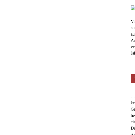
Vi
au
au
Ar
ve
Ja
…e
ke
Ge
he
ei
Di
ga