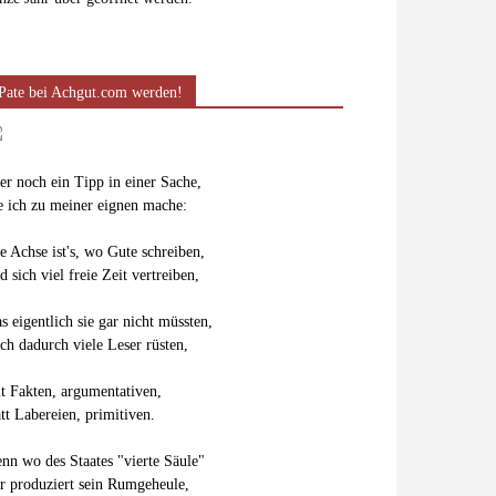
Pate bei Achgut.com werden!
er noch ein Tipp in einer Sache,
e ich zu meiner eignen mache:
e Achse ist's, wo Gute schreiben,
d sich viel freie Zeit vertreiben,
s eigentlich sie gar nicht müssten,
ch dadurch viele Leser rüsten,
t Fakten, argumentativen,
att Labereien, primitiven.
nn wo des Staates "vierte Säule"
r produziert sein Rumgeheule,