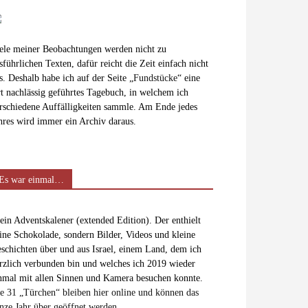
ele meiner Beobachtungen werden nicht zu
sführlichen Texten, dafür reicht die Zeit einfach nicht
s. Deshalb habe ich auf der Seite „
Fundstücke
“ eine
t nachlässig geführtes Tagebuch, in welchem ich
rschiedene Auffälligkeiten sammle. Am Ende jedes
hres wird immer ein Archiv daraus.
Es war einmal…
in Adventskalener (extended Edition). Der enthielt
ine Schokolade, sondern Bilder, Videos und kleine
schichten über und aus Israel, einem Land, dem ich
rzlich verbunden bin und welches ich 2019 wieder
nmal mit allen Sinnen und Kamera besuchen konnte.
e 31 „Türchen“ bleiben hier online und können das
nze Jahr über geöffnet werden.