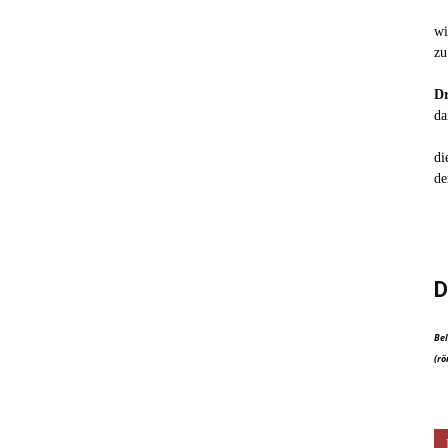
wi
zu
Dr
da
di
de
D
Bel
(rö