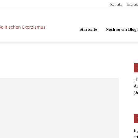
Kontakt
Impres
unbesorgt
Startseite
Noch so ein Blog!
„D
Au
(J
Eg
er