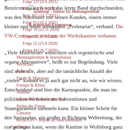
Folge 133 (6.6.2021)
Benzinmotor auch noch das letzte Band durchschneiden,
Folge 115 (4.4.2021)
Folg 101 (14.1.2021)
was den Autobauer mit seinen Kunden, einem immer
Folge 91 (10.1.2021)
kleiner und leiser werdenden „Proletariat“, verband.
Die
Folge 78 (22.11.2020)
VW-Currywurst wird aus der Werkskantine verbannt.
Folge 62 (27.9.2020)
Folge 52 (23.8.2020)
Folge 44 (26.7.2020)
„Viele Mitarbeiter wünschten sich vegetarische und
Meinungsfreiheit & Journalismus
vegane Alternativen“
, heißt es zur Begründung. Viele
Wirtschaft
sind nicht alle, aber auf die tatsächliche Anzahl der
Parteien
Flucht & Migration
„vielen“ kommt es ja auch gar nicht an, wie wir wissen.
Energie & Klima
Entscheidend sind hier die Karmapunkte, die man im
Ausland
politischen Wettstreit um Subventionen und
Islamismus & Antisemitismus
Perlen der Zensur
Staatsgarantien sammeln kann. Ein kleiner Schritt für
Literatur
den Speiseplan, ein großer in Richtung Weltrettung, der
Arche C19 – Brücke an Maschinenraum
nur gelingen kann, wenn die Kantine in Wolfsburg ganz
Fundstücke