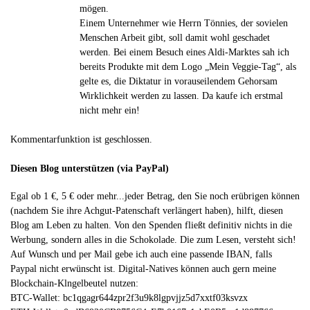
mögen.
Einem Unternehmer wie Herrn Tönnies, der sovielen
Menschen Arbeit gibt, soll damit wohl geschadet
werden. Bei einem Besuch eines Aldi-Marktes sah ich
bereits Produkte mit dem Logo „Mein Veggie-Tag“, als
gelte es, die Diktatur in vorauseilendem Gehorsam
Wirklichkeit werden zu lassen. Da kaufe ich erstmal
nicht mehr ein!
Kommentarfunktion ist geschlossen.
Diesen Blog unterstützen (via PayPal)
Egal ob 1 €, 5 € oder mehr...jeder Betrag, den Sie noch erübrigen können
(nachdem Sie ihre Achgut-Patenschaft verlängert haben), hilft, diesen
Blog am Leben zu halten. Von den Spenden fließt definitiv nichts in die
Werbung, sondern alles in die Schokolade. Die zum Lesen, versteht sich!
Auf Wunsch und per Mail gebe ich auch eine passende IBAN, falls
Paypal nicht erwünscht ist. Digital-Natives können auch gern meine
Blockchain-Klngelbeutel nutzen:
BTC-Wallet: bc1qgagr644zpr2f3u9k8lgpvjjz5d7xxtf03ksvzx