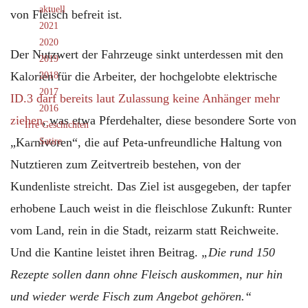
aktuell
von Fleisch befreit ist.
2021
2020
Der Nutzwert der Fahrzeuge sinkt unterdessen mit den
2019
Kalorien für die Arbeiter, der hochgelobte elektrische
2018
2017
ID.3 darf bereits laut Zulassung keine Anhänger mehr
2016
ziehen
, was etwa Pferdehalter, diese besondere Sorte von
Irre Geschichten
„Karnivoren“, die auf Peta-unfreundliche Haltung von
Satire
Nutztieren zum Zeitvertreib bestehen, von der
Kundenliste streicht. Das Ziel ist ausgegeben, der tapfer
erhobene Lauch weist in die fleischlose Zukunft: Runter
vom Land, rein in die Stadt, reizarm statt Reichweite.
Und die Kantine leistet ihren Beitrag.
„Die rund 150
Rezepte sollen dann ohne Fleisch auskommen, nur hin
und wieder werde Fisch zum Angebot gehören.“