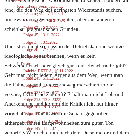
Sinne ideologischer Absolutismen Tatsachen, sondern all
KontraFunk Sonntagsrunde
jene, die den Weg des geringsten Widerstands suchen,
Sendung vom 7.1.2024
und zwar deren Werk verrichten, aber aus anderen,
Sendung vom 30.4.2023
Folge 62, 19.2.2023
scheinbar pragmatischen Gründen.
Folge 45, 13.11.2022
Folge 37, 18.9.2022
Und ist es nicht so, dass in der Betriebskantine weniger
Folge 28, 17.7.2022
ideologische Feuer brennen, wenn es kein
Folge 9, 1.5.2022
InDubio
Schweinefleisch oder gleich gar kein Fleisch mehr gibt?
Indubio EXTRA, 10.11.2022
Geht man nicht jedem Ärger aus dem Weg, wenn man
Folge 249, 6.11.2022
die Fahne ergreift und vorneweg marschiert in die
Folge 231 (3.7.2022)
Folge 222 (1.5.2022)
vegane, CO2-freie Zukunft? Erhält man nicht Lob und
Folge 213 (13.3.2022)
Anerkennung und kommt die Kritik nicht nur hinter
Folge 201 (30.1.2022)
vorgehaltener Hand, weil die Scham gegenüber
Folge 185 (5.12.2021)
Folge 171 (17.10.2021)
althergebrachten Essgewohnheiten zum guten Ton
Folge 149 (1.8.2021)
gehört? VW möchte nun nach dem Dieselmotor und dem