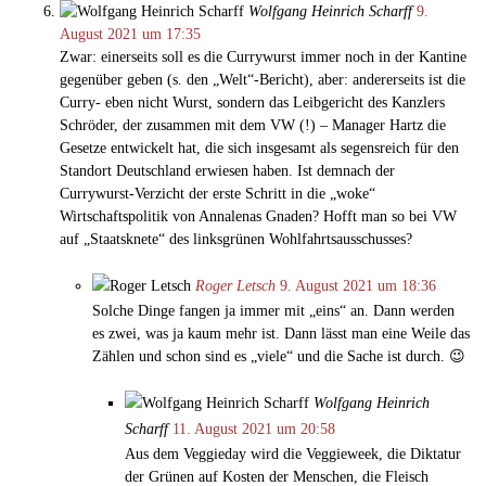
Wolfgang Heinrich Scharff
9.
August 2021 um 17:35
Zwar: einerseits soll es die Currywurst immer noch in der Kantine
gegenüber geben (s. den „Welt“-Bericht), aber: andererseits ist die
Curry- eben nicht Wurst, sondern das Leibgericht des Kanzlers
Schröder, der zusammen mit dem VW (!) – Manager Hartz die
Gesetze entwickelt hat, die sich insgesamt als segensreich für den
Standort Deutschland erwiesen haben. Ist demnach der
Currywurst-Verzicht der erste Schritt in die „woke“
Wirtschaftspolitik von Annalenas Gnaden? Hofft man so bei VW
auf „Staatsknete“ des linksgrünen Wohlfahrtsausschusses?
Roger Letsch
9. August 2021 um 18:36
Solche Dinge fangen ja immer mit „eins“ an. Dann werden
es zwei, was ja kaum mehr ist. Dann lässt man eine Weile das
Zählen und schon sind es „viele“ und die Sache ist durch. 😉
Wolfgang Heinrich
Scharff
11. August 2021 um 20:58
Aus dem Veggieday wird die Veggieweek, die Diktatur
der Grünen auf Kosten der Menschen, die Fleisch