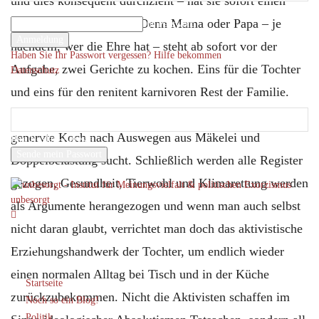
und dies konsequent durchzieht – hat sie sofort einen
Ihr Benutzername
mächtigen Verbündeten. Denn Mama oder Papa – je
Ihr Passwort
nachdem, wer die Ehre hat – steht ab sofort vor der
Haben Sie Ihr Passwort vergessen? Hilfe bekommen
Aufgabe, zwei Gerichte zu kochen. Eins für die Tochter
Datenschutz
Passwort-Wiederherstellung
und eins für den renitent karnivoren Rest der Familie.
Passwort zurücksetzen
Das wird sie oder er auch eine Weile durchhalten, bis der
genervte Koch nach Auswegen aus Mäkelei und
Ihre E-Mail-Adresse
Doppelbelastung sucht. Schließlich werden alle Register
Ein Passwort wird Ihnen per Email zugeschickt.
gezogen, Gesundheit, Tierwohl und Klimarettung werden
unbesorgt
als Argumente herangezogen und wenn man auch selbst
nicht daran glaubt, verrichtet man doch das aktivistische
Erziehungshandwerk der Tochter, um endlich wieder
einen normalen Alltag bei Tisch und in der Küche
Startseite
zurückzubekommen. Nicht die Aktivisten schaffen im
Noch so ein Blog!
Politik