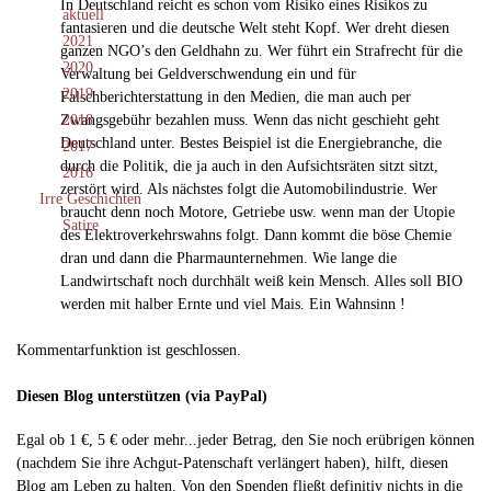
In Deutschland reicht es schon vom Risiko eines Risikos zu
aktuell
fantasieren und die deutsche Welt steht Kopf. Wer dreht diesen
2021
ganzen NGO’s den Geldhahn zu. Wer führt ein Strafrecht für die
2020
Verwaltung bei Geldverschwendung ein und für
2019
Falschberichterstattung in den Medien, die man auch per
2018
Zwangsgebühr bezahlen muss. Wenn das nicht geschieht geht
Deutschland unter. Bestes Beispiel ist die Energiebranche, die
2017
durch die Politik, die ja auch in den Aufsichtsräten sitzt sitzt,
2016
zerstört wird. Als nächstes folgt die Automobilindustrie. Wer
Irre Geschichten
braucht denn noch Motore, Getriebe usw. wenn man der Utopie
Satire
des Elektroverkehrswahns folgt. Dann kommt die böse Chemie
dran und dann die Pharmaunternehmen. Wie lange die
Landwirtschaft noch durchhält weiß kein Mensch. Alles soll BIO
werden mit halber Ernte und viel Mais. Ein Wahnsinn !
Kommentarfunktion ist geschlossen.
Diesen Blog unterstützen (via PayPal)
Egal ob 1 €, 5 € oder mehr...jeder Betrag, den Sie noch erübrigen können
(nachdem Sie ihre Achgut-Patenschaft verlängert haben), hilft, diesen
Blog am Leben zu halten. Von den Spenden fließt definitiv nichts in die