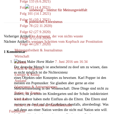
Folge 133 (6.6.2021)
Folge 115 (4.4.2021)
Facebook
X
Email
Telegram
Folg 101 (14.1.2021)
Folge 91 (10.1.2021)
Folge 78 (22.11.2020)
Folge 62 (27.9.2020)
Vorheriger Artikel
Der Antisemit, der von nichts wusste
Folge 52 (23.8.2020)
Nächster Artikel
In wenigen Schritten vom Kopftuch zur Prostitution
Folge 44 (26.7.2020)
Meinungsfreiheit & Journalismus
1 Kommentar
Wirtschaft
Horst Maler
7. Juni 2016 um 16:34
Parteien
Der deutsche Mensch ist anscheinend zu doof um zu wissen, dass
Flucht & Migration
es nicht möglich ist die Nichtexistenz
Energie & Klima
eines Objektes oder Konzeptes zu beweisen. Karl Popper ist den
Ausland
meisten ein Popmusiker. Sie glauben aber gerne an eine
Islamismus & Antisemitismus
Mehrheitsmeinung in der Wissenschaft. Diese Dinge sind nicht zu
Perlen der Zensur
ändern, da ja schon im Kindergarten und der Schule indoktriniert
Literatur
wird. Lehrer haben mehr Einfluss als die Eltern. Die Eltern sind
meistens zu doof und die Großeltern ebenfalls, altersbedingt. Was
Arche C19 – Brücke an Maschinenraum
soll denn aus einer Nation werden die nicht mal Nation sein will.
Fundstücke