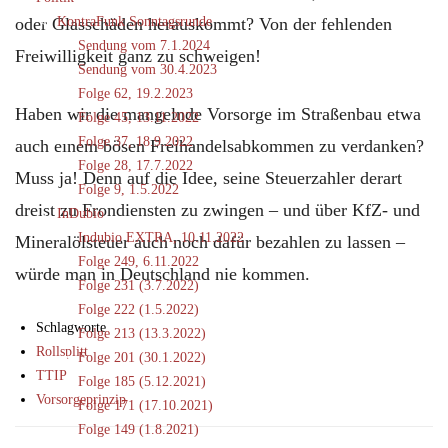
oder Glasschäden herauskommt? Von der fehlenden
KontraFunk Sonntagsrunde
Sendung vom 7.1.2024
Freiwilligkeit ganz zu schweigen!
Sendung vom 30.4.2023
Folge 62, 19.2.2023
Haben wir die mangelnde Vorsorge im Straßenbau etwa
Folge 45, 13.11.2022
Folge 37, 18.9.2022
auch einem bösen Freihandelsabkommen zu verdanken?
Folge 28, 17.7.2022
Muss ja! Denn auf die Idee, seine Steuerzahler derart
Folge 9, 1.5.2022
dreist zu Frondiensten zu zwingen – und über KfZ- und
InDubio
Indubio EXTRA, 10.11.2022
Mineralölsteuer auch noch dafür bezahlen zu lassen –
Folge 249, 6.11.2022
würde man in Deutschland nie kommen.
Folge 231 (3.7.2022)
Folge 222 (1.5.2022)
Schlagworte
Folge 213 (13.3.2022)
Rollsplitt
Folge 201 (30.1.2022)
TTIP
Folge 185 (5.12.2021)
Vorsorgeprinzip
Folge 171 (17.10.2021)
Folge 149 (1.8.2021)