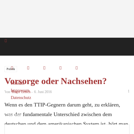
Politik
Vorsorge oder Nachsehen?
Kontakt
Impressum
1
Von
Roger Letsch
-
6. Juni 2016
Datenschutz
Wenn es den TTIP-Gegnern darum geht, zu erklären,
was der fundamentale Unterschied zwischen dem
Anmelden
Herzlich willkommen! Melden Sie sich an
deutschen und dem amerikanischen System ist, hört man
immer wieder folgendes Argument. Die Amerikaner