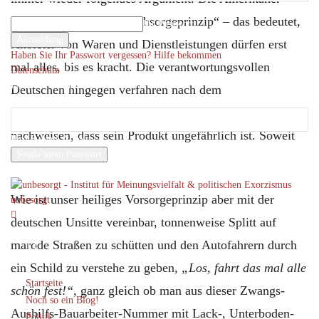
Ihr Benutzername
verfahren nach dem „Nachsorgeprinzip“ – das bedeutet,
Ihr Passwort
Anbieter von Waren und Dienstleistungen dürfen erst
Haben Sie Ihr Passwort vergessen? Hilfe bekommen
mal alles, bis es kracht. Die verantwortungsvollen
Datenschutz
Passwort-Wiederherstellung
Deutschen hingegen verfahren nach dem
Passwort zurücksetzen
„Vorsorgeprinzip“ – in diesem Fall muss der Anbieter
nachweisen, dass sein Produkt ungefährlich ist. Soweit
Ihre E-Mail-Adresse
die Theorie.
Ein Passwort wird Ihnen per Email zugeschickt.
Wie ist unser heiliges Vorsorgeprinzip aber mit der
unbesorgt
deutschen Unsitte vereinbar, tonnenweise Splitt auf
marode Straßen zu schütten und den Autofahrern durch
ein Schild zu verstehe zu geben,
„Los, fahrt das mal alle
Startseite
schön fest!“
, ganz gleich ob man aus dieser Zwangs-
Noch so ein Blog!
Aushilfs-Bauarbeiter-Nummer mit Lack-, Unterboden-
Politik