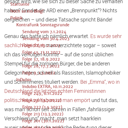
gesagt wird, wie sie sich zu dieser Sache zu verhalten
Startseite
haben? Sendet die ARD einen „Brennpunkt“? Nichts
Noch so ein Blog!
Politik
dergleichen – und diese Tatsache spricht Bände!
KontraFunk Sonntagsrunde
Sendung vom 7.1.2024
Genau das hatte ich nämlich erwartet.
Es wurde sehr
Sendung vom 30.4.2023
sachlich berichtet
, man verzichtete sogar – soweit
Folge 62, 19.2.2023
Folge 45, 13.11.2022
ich das verfolgen konnte – auf die sonst üblichen
Folge 37, 18.9.2022
Stempel für die zornigen Bürger, die bei anderen
Folge 28, 17.7.2022
Gelegenheiten schnell als Rassisten, Islamophobiker
Folge 9, 1.5.2022
InDubio
und Schlimmeres tituliert werden.
Bei „Emma“, wo in
Indubio EXTRA, 10.11.2022
Deutschland die letzten echten Feministinnen
Folge 249, 6.11.2022
politisches Asyl haben, ist man empört
und tut das,
Folge 231 (3.7.2022)
Folge 222 (1.5.2022)
was man schon seit Jahren in Fällen „fahrlässiger
Folge 213 (13.3.2022)
Verschleierung“ macht: man setzt haarklein
Folge 201 (30.1.2022)
auseinander, was die wirkliche Bedeutung dieser
Folge 185 (5.12.2021)