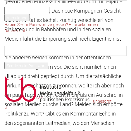
gewordenen Prinzessin-Lillifee-Albtraum mit Hijab –
Ihr Benutzername
dafür ohne Gelatine. Das neue Kampagnen-Gesicht
Ihr Passwort
der Firma Katjes lächelt züchtig verschleiert von
Haben Sie Ihr Passwort vergessen? Hilfe bekommen
Plakaten und in Bahnhöfen und in den sozialen
Datenschutz
Passwort-Wiederherstellung
Medien fährt die Empörung steil hoch. Eigentlich ist
Passwort zurücksetzen
es nur eines von drei Gesichtern der Kampagne, aber
die anderen beiden kommen in der öffentlichen
Ihre E-Mail-Adresse
Wahrnehmung kaum vor. Die sieht nämlich einen
Ein Passwort wird Ihnen per Email zugeschickt.
Hijab und dreht gepflegt durch. Um die tatsächliche
Wirkung abschätzen zu können, wollte ich aber noch
ein paar Tage warten. Geht mehr als ein Aufschrei in
unbesorgt
sozialen Medien durchs Land? Melden sich empörte
Politiker zu Wort? Gibt es ein Kommentar-Echo in
den sogenannten Leitmedien, wo den Menschen