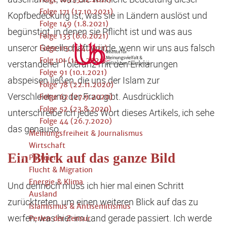
Folge 171 (17.10.2021)
Kopfbedeckung ist, was sie in Ländern auslöst und
Folge 149 (1.8.2021)
begünstigt, in denen sie Pflicht ist und was aus
Folge 133 (6.6.2021)
unserer Gesellschaft würde, wenn wir uns aus falsch
Folge 115 (4.4.2021)
Folg 101 (14.1.2021)
verstandener Toleranz mit den Erklärungen
Folge 91 (10.1.2021)
abspeisen ließen, die uns der Islam zur
Folge 78 (22.11.2020)
Verschleierung der Frau gibt. Ausdrücklich
Folge 62 (27.9.2020)
Folge 52 (23.8.2020)
unterschreibe ich jedes Wort dieses Artikels, ich sehe
Folge 44 (26.7.2020)
das genauso.
Meinungsfreiheit & Journalismus
Wirtschaft
Ein Blick auf das ganze Bild
Parteien
Flucht & Migration
Energie & Klima
Und dennoch muss ich hier mal einen Schritt
Ausland
zurücktreten, um einen weiteren Blick auf das zu
Islamismus & Antisemitismus
werfen, was hier im Land gerade passiert. Ich werde
Perlen der Zensur