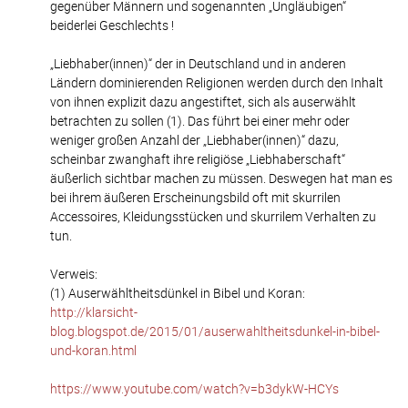
gegenüber Männern und sogenannten „Ungläubigen“
beiderlei Geschlechts !
„Liebhaber(innen)“ der in Deutschland und in anderen
Ländern dominierenden Religionen werden durch den Inhalt
von ihnen explizit dazu angestiftet, sich als auserwählt
betrachten zu sollen (1). Das führt bei einer mehr oder
weniger großen Anzahl der „Liebhaber(innen)“ dazu,
scheinbar zwanghaft ihre religiöse „Liebhaberschaft“
äußerlich sichtbar machen zu müssen. Deswegen hat man es
bei ihrem äußeren Erscheinungsbild oft mit skurrilen
Accessoires, Kleidungsstücken und skurrilem Verhalten zu
tun.
Verweis:
(1) Auserwähltheitsdünkel in Bibel und Koran:
http://klarsicht-
blog.blogspot.de/2015/01/auserwahltheitsdunkel-in-bibel-
und-koran.html
https://www.youtube.com/watch?v=b3dykW-HCYs