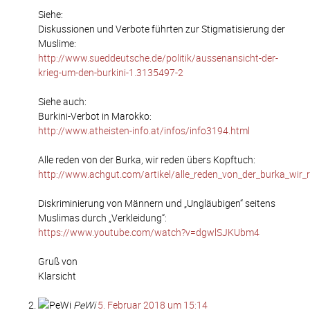
Siehe:
Diskussionen und Verbote führten zur Stigmatisierung der
Muslime:
http://www.sueddeutsche.de/politik/aussenansicht-der-
krieg-um-den-burkini-1.3135497-2
Siehe auch:
Burkini-Verbot in Marokko:
http://www.atheisten-info.at/infos/info3194.html
Alle reden von der Burka, wir reden übers Kopftuch:
http://www.achgut.com/artikel/alle_reden_von_der_burka_wir
Diskriminierung von Männern und „Ungläubigen“ seitens
Muslimas durch „Verkleidung“:
https://www.youtube.com/watch?v=dgwlSJKUbm4
Gruß von
Klarsicht
PeWi
5. Februar 2018 um 15:14