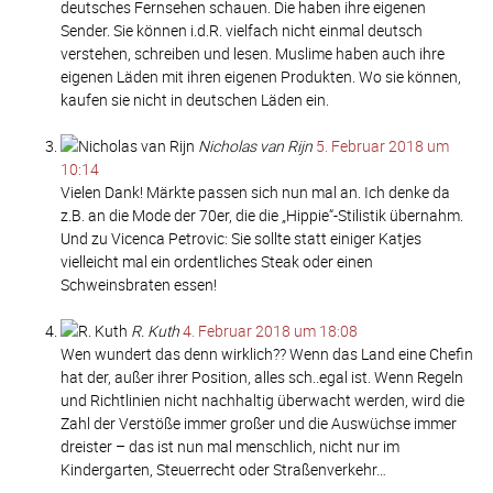
deutsches Fernsehen schauen. Die haben ihre eigenen
Sender. Sie können i.d.R. vielfach nicht einmal deutsch
verstehen, schreiben und lesen. Muslime haben auch ihre
eigenen Läden mit ihren eigenen Produkten. Wo sie können,
kaufen sie nicht in deutschen Läden ein.
Nicholas van Rijn
5. Februar 2018 um
10:14
Vielen Dank! Märkte passen sich nun mal an. Ich denke da
z.B. an die Mode der 70er, die die „Hippie“-Stilistik übernahm.
Und zu Vicenca Petrovic: Sie sollte statt einiger Katjes
vielleicht mal ein ordentliches Steak oder einen
Schweinsbraten essen!
R. Kuth
4. Februar 2018 um 18:08
Wen wundert das denn wirklich?? Wenn das Land eine Chefin
hat der, außer ihrer Position, alles sch..egal ist. Wenn Regeln
und Richtlinien nicht nachhaltig überwacht werden, wird die
Zahl der Verstöße immer großer und die Auswüchse immer
dreister – das ist nun mal menschlich, nicht nur im
Kindergarten, Steuerrecht oder Straßenverkehr…