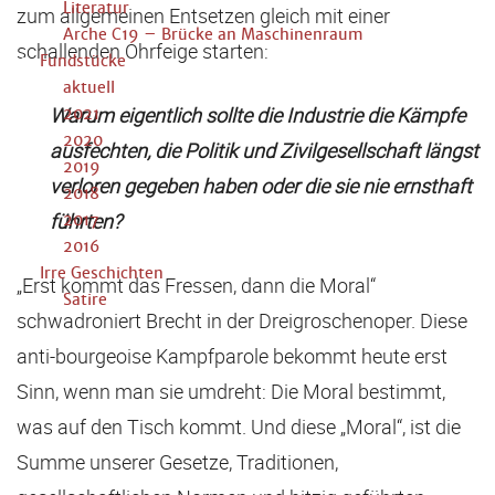
Literatur
zum allgemeinen Entsetzen gleich mit einer
Arche C19 – Brücke an Maschinenraum
schallenden Ohrfeige starten:
Fundstücke
aktuell
Warum eigentlich sollte die Industrie die Kämpfe
2021
2020
ausfechten, die Politik und Zivilgesellschaft längst
2019
verloren gegeben haben oder die sie nie ernsthaft
2018
führten?
2017
2016
Irre Geschichten
„Erst kommt das Fressen, dann die Moral“
Satire
schwadroniert Brecht in der Dreigroschenoper. Diese
anti-bourgeoise Kampfparole bekommt heute erst
Sinn, wenn man sie umdreht: Die Moral bestimmt,
was auf den Tisch kommt. Und diese „Moral“, ist die
Summe unserer Gesetze, Traditionen,