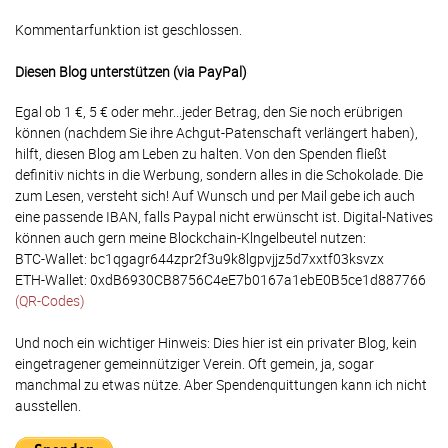
Kommentarfunktion ist geschlossen.
Diesen Blog unterstützen (via PayPal)
Egal ob 1 €, 5 € oder mehr...jeder Betrag, den Sie noch erübrigen
können (nachdem Sie ihre Achgut-Patenschaft verlängert haben),
hilft, diesen Blog am Leben zu halten. Von den Spenden fließt
definitiv nichts in die Werbung, sondern alles in die Schokolade. Die
zum Lesen, versteht sich! Auf Wunsch und per Mail gebe ich auch
eine passende IBAN, falls Paypal nicht erwünscht ist. Digital-Natives
können auch gern meine Blockchain-Klngelbeutel nutzen:
BTC-Wallet: bc1qgagr644zpr2f3u9k8lgpvjjz5d7xxtf03ksvzx
ETH-Wallet: 0xdB6930CB8756C4eE7b0167a1ebE0B5ce1d887766
(QR-Codes)
Und noch ein wichtiger Hinweis: Dies hier ist ein privater Blog, kein
eingetragener gemeinnütziger Verein. Oft gemein, ja, sogar
manchmal zu etwas nütze. Aber Spendenquittungen kann ich nicht
ausstellen.