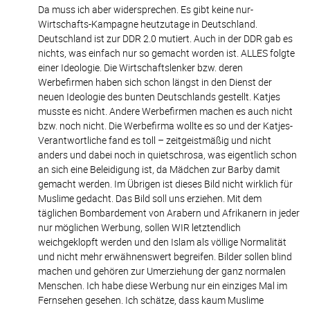
Da muss ich aber widersprechen. Es gibt keine nur-
Wirtschafts-Kampagne heutzutage in Deutschland.
Deutschland ist zur DDR 2.0 mutiert. Auch in der DDR gab es
nichts, was einfach nur so gemacht worden ist. ALLES folgte
einer Ideologie. Die Wirtschaftslenker bzw. deren
Werbefirmen haben sich schon längst in den Dienst der
neuen Ideologie des bunten Deutschlands gestellt. Katjes
musste es nicht. Andere Werbefirmen machen es auch nicht
bzw. noch nicht. Die Werbefirma wollte es so und der Katjes-
Verantwortliche fand es toll – zeitgeistmäßig und nicht
anders und dabei noch in quietschrosa, was eigentlich schon
an sich eine Beleidigung ist, da Mädchen zur Barby damit
gemacht werden. Im Übrigen ist dieses Bild nicht wirklich für
Muslime gedacht. Das Bild soll uns erziehen. Mit dem
täglichen Bombardement von Arabern und Afrikanern in jeder
nur möglichen Werbung, sollen WIR letztendlich
weichgeklopft werden und den Islam als völlige Normalität
und nicht mehr erwähnenswert begreifen. Bilder sollen blind
machen und gehören zur Umerziehung der ganz normalen
Menschen. Ich habe diese Werbung nur ein einziges Mal im
Fernsehen gesehen. Ich schätze, dass kaum Muslime