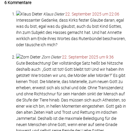
6 Kommentare
Klaus Dieter
22. September 2025 um 22:06
Interessanter Gedanke, dass Kirks fester Glaube daran, egal
was du bist, egal was du glaubst, auch du bist Kind Gottes,
ihn zum Subjekt des Hasses gemacht hat. Und hat Annette
wirklich am Ende ihres Wortes das Rutenbündel beschworen,
oder täusche ich mich?
Zorn Dieter
22. September 2025 um 9:36
Gute Beobachtung! Der vollständige Satz heißt bei Nitzsche
deshalb auch: „Gott ist tot! Gott bleibt tot! Und wir haben ihn
getötet! Wie trösten wir uns, die Mörder aller Mörder?“ Es gibt
keinen Trost. Die Materie, das Materielle, zum neuen Gott zu
erheben, erweist sich als schal und öde. Ohne Transzendenz
und ohne Richtschnur für sein Handeln sinkt der Mensch auf
die Stufe der Tiere hinab. Das müssen sich auch Atheisten, so
einer wie ich bin, in hellen Momenten eingestehen. Gott gab in
den alten Zeiten Halt und Trost und Rettung im irdischen
Jammertal. Deshalb ist die maximale Beleidigung für die
neuen Menschen ohne Gott, wenn einer auf seine Gnade
hinweist und selbst seine Feinde der Liebe Gottes