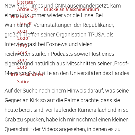
Literatur
New York Times und CNN auseinandersetzt, kam
Arche C19 – Brücke an Maschinenraum
einem Kirk immer wieder vor die Linse. Bei
Fundstücke
Wahlkampf-Veranstaltungen der Republikaner,
aktuell
2021
großen Treffen seiner Organisation TPUSA, als
2020
Interviewgast bei Foxnews und vielen
2019
reichweitenstarken Podcasts sowie Host eines
2018
2017
eigenen und natürlich aus Mitschnitten seiner „Proof-
2016
Me-Wrong“-Auftritte an den Universitäten des Landes.
Irre Geschichten
Satire
Auf der Suche nach einem Hinweis darauf, was seine
Gegner an Kirk so auf die Palme brachte, dass sie
heute bereit sind, vor laufender Kamera lachend in sei
Grab zu spucken, habe ich mir nochmal einen kleinen
Querschnitt der Videos angesehen, in denen es zu