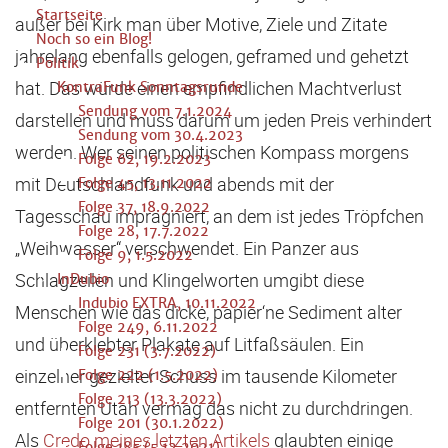
Startseite
außer bei Kirk man über Motive, Ziele und Zitate
Noch so ein Blog!
jahrelang ebenfalls gelogen, geframed und gehetzt
Politik
hat. Das würde einen empfindlichen Machtverlust
KontraFunk Sonntagsrunde
Sendung vom 7.1.2024
darstellen und muss darum um jeden Preis verhindert
Sendung vom 30.4.2023
werden. Wer seinen politischen Kompass morgens
Folge 62, 19.2.2023
mit Deutschlandfunk und abends mit der
Folge 45, 13.11.2022
Folge 37, 18.9.2022
Tagesschau imprägniert, an dem ist jedes Tröpfchen
Folge 28, 17.7.2022
„Weihwasser“ verschwendet. Ein Panzer aus
Folge 9, 1.5.2022
Schlagzeilen und Klingelworten umgibt diese
InDubio
Indubio EXTRA, 10.11.2022
Menschen wie das dicke, papier‘ne Sediment alter
Folge 249, 6.11.2022
und überklebter Plakate auf Litfaßsäulen. Ein
Folge 231 (3.7.2022)
einzelner gezielter Schuss im tausende Kilometer
Folge 222 (1.5.2022)
Folge 213 (13.3.2022)
entfernten Utah vermag das nicht zu durchdringen.
Folge 201 (30.1.2022)
Als
Credo meines letzten Artikels
glaubten einige
Folge 185 (5.12.2021)