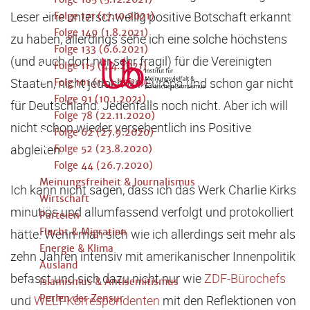
Leser eine unterschwellig positive Botschaft erkannt
Folge 171 (17.10.2021)
Folge 149 (1.8.2021)
zu haben, allerdings sehe ich eine solche höchstens
Folge 133 (6.6.2021)
(und auch dort nur sehr fragil) für die Vereinigten
Folge 115 (4.4.2021)
Staaten, nicht jedoch für Europa und schon gar nicht
Folg 101 (14.1.2021)
Folge 91 (10.1.2021)
für Deutschland. Jedenfalls noch nicht. Aber ich will
Folge 78 (22.11.2020)
nicht schon wieder versehentlich ins Positive
Folge 62 (27.9.2020)
abgleiten.
Folge 52 (23.8.2020)
Folge 44 (26.7.2020)
Meinungsfreiheit & Journalismus
Ich kann nicht sagen, dass ich das Werk Charlie Kirks
Wirtschaft
minutiös und allumfassend verfolgt und protokolliert
Parteien
hätte. Wenn man sich wie ich allerdings seit mehr als
Flucht & Migration
Energie & Klima
zehn Jahren intensiv mit amerikanischer Innenpolitik
Ausland
befasst und sich dazu nicht nur wie
ZDF-Bürochefs
Islamismus & Antisemitismus
und
WELT-Korrespondenten
Perlen der Zensur
mit den Reflektionen von