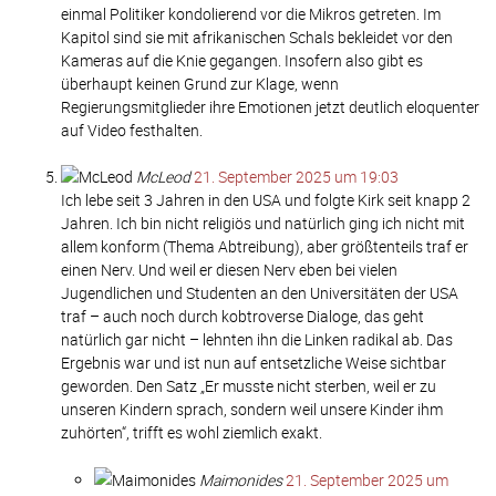
einmal Politiker kondolierend vor die Mikros getreten. Im
Kapitol sind sie mit afrikanischen Schals bekleidet vor den
Kameras auf die Knie gegangen. Insofern also gibt es
überhaupt keinen Grund zur Klage, wenn
Regierungsmitglieder ihre Emotionen jetzt deutlich eloquenter
auf Video festhalten.
McLeod
21. September 2025 um 19:03
Ich lebe seit 3 Jahren in den USA und folgte Kirk seit knapp 2
Jahren. Ich bin nicht religiös und natürlich ging ich nicht mit
allem konform (Thema Abtreibung), aber größtenteils traf er
einen Nerv. Und weil er diesen Nerv eben bei vielen
Jugendlichen und Studenten an den Universitäten der USA
traf – auch noch durch kobtroverse Dialoge, das geht
natürlich gar nicht – lehnten ihn die Linken radikal ab. Das
Ergebnis war und ist nun auf entsetzliche Weise sichtbar
geworden. Den Satz „Er musste nicht sterben, weil er zu
unseren Kindern sprach, sondern weil unsere Kinder ihm
zuhörten“, trifft es wohl ziemlich exakt.
Maimonides
21. September 2025 um