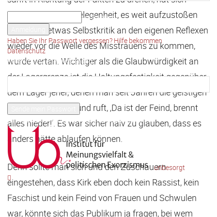
Ihr Benutzername
geschlossen. Die Gelegenheit, es weit aufzustoßen
Ihr Passwort
und durch etwas Selbstkritik an den eigenen Reflexen
Haben Sie Ihr Passwort vergessen? Hilfe bekommen
wieder vor die Welle des Misstrauens zu kommen,
Datenschutz
wurde vertan. Wichtiger als die Glaubwürdigkeit an
Passwort-Wiederherstellung
Passwort zurücksetzen
der Lagergrenze ist die Haltungsfestigkeit gegenüber
dem Lager jener, denen man seit Jahren die geistigen
Ihre E-Mail-Adresse
Fackeln anzündet und ruft, ‚Da ist der Feind, brennt
Ein Passwort wird Ihnen per Email zugeschickt.
alles nieder!‘. Es war sicher naiv zu glauben, dass es
anders hätte ablaufen können.
Denn sollte man sich und den Zuschauern
unbesorgt
eingestehen, dass Kirk eben doch kein Rassist, kein
Faschist und kein Feind von Frauen und Schwulen
war, könnte sich das Publikum ja fragen, bei wem