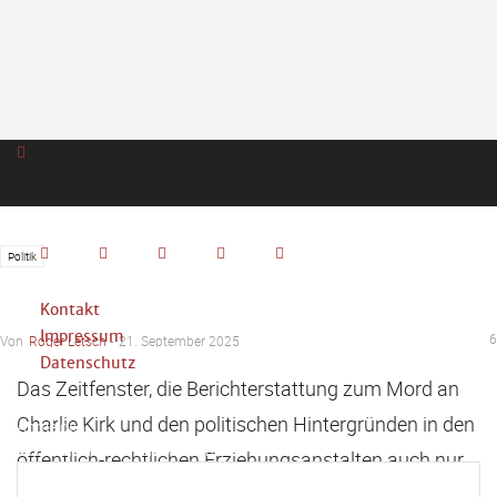
Politik
Lost in Transformation
Kontakt
Impressum
6
Von
Roger Letsch
-
21. September 2025
Datenschutz
Das Zeitfenster, die Berichterstattung zum Mord an
Charlie Kirk und den politischen Hintergründen in den
Anmelden
Herzlich willkommen! Melden Sie sich an
öffentlich-rechtlichen Erziehungsanstalten auch nur
sanft in Richtung der Fakten zu drehen, hat sich