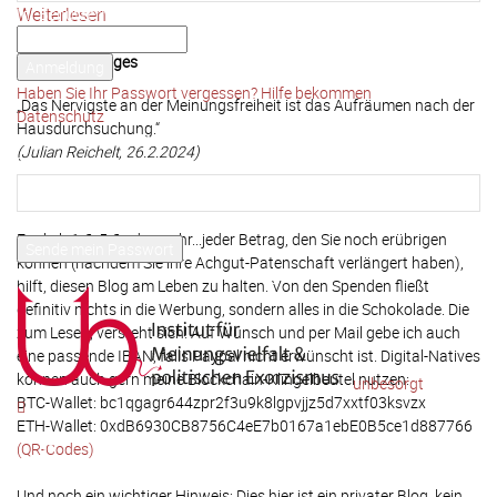
Weiterlesen
Ihr Benutzername
Ihr Passwort
Spruch des Tages
Haben Sie Ihr Passwort vergessen? Hilfe bekommen
„Das Nervigste an der Meinungsfreiheit ist das Aufräumen nach der
Datenschutz
Hausdurchsuchung.“
Passwort-Wiederherstellung
(Julian Reichelt, 26.2.2024)
Passwort zurücksetzen
Diesen Blog unterstützen (via PayPal)
Ihre E-Mail-Adresse
Egal ob 1 €, 5 € oder mehr...jeder Betrag, den Sie noch erübrigen
können (nachdem Sie ihre Achgut-Patenschaft verlängert haben),
Ein Passwort wird Ihnen per Email zugeschickt.
hilft, diesen Blog am Leben zu halten. Von den Spenden fließt
definitiv nichts in die Werbung, sondern alles in die Schokolade. Die
zum Lesen, versteht sich! Auf Wunsch und per Mail gebe ich auch
eine passende IBAN, falls Paypal nicht erwünscht ist. Digital-Natives
können auch gern meine Blockchain-Klingelbeutel nutzen:
unbesorgt
BTC-Wallet: bc1qgagr644zpr2f3u9k8lgpvjjz5d7xxtf03ksvzx
ETH-Wallet: 0xdB6930CB8756C4eE7b0167a1ebE0B5ce1d887766
(QR-Codes)
Und noch ein wichtiger Hinweis: Dies hier ist ein privater Blog, kein