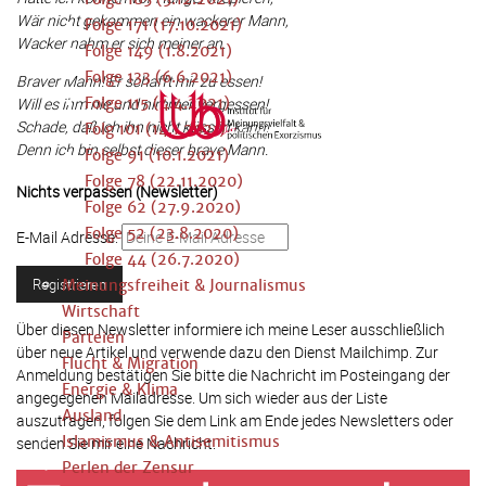
Wär nicht gekommen ein wackerer Mann,
Folge 171 (17.10.2021)
Wacker nahm er sich meiner an.
Folge 149 (1.8.2021)
Folge 133 (6.6.2021)
Braver Mann! Er schafft mir zu essen!
Will es ihm nie und nimmer vergessen!
Folge 115 (4.4.2021)
Schade, daß ich ihn nicht küssen kann!
Folg 101 (14.1.2021)
Denn ich bin selbst dieser brave Mann.
Folge 91 (10.1.2021)
Folge 78 (22.11.2020)
Nichts verpassen (Newsletter)
Folge 62 (27.9.2020)
Folge 52 (23.8.2020)
E-Mail Adresse:
Folge 44 (26.7.2020)
Meinungsfreiheit & Journalismus
Wirtschaft
Über diesen Newsletter informiere ich meine Leser ausschließlich
Parteien
über neue Artikel und verwende dazu den Dienst Mailchimp. Zur
Flucht & Migration
Anmeldung bestätigen Sie bitte die Nachricht im Posteingang der
Energie & Klima
angegegenen Mailadresse. Um sich wieder aus der Liste
Ausland
auszutragen, folgen Sie dem Link am Ende jedes Newsletters oder
Islamismus & Antisemitismus
senden Sie mir eine Nachricht.
Perlen der Zensur