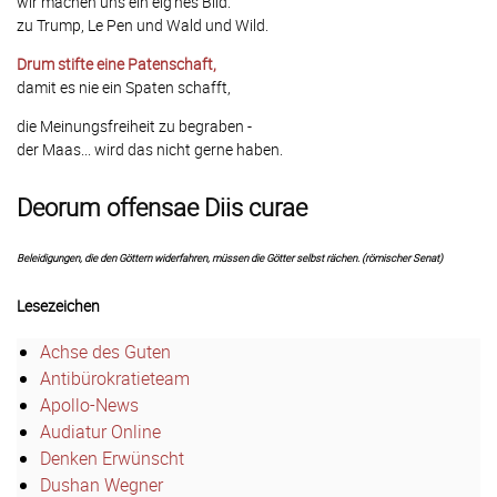
wir machen uns ein eig'nes Bild.
zu Trump, Le Pen und Wald und Wild.
Drum stifte eine Patenschaft,
damit es nie ein Spaten schafft,
die Meinungsfreiheit zu begraben -
der Maas... wird das nicht gerne haben.
Deorum offensae Diis curae
Beleidigungen, die den Göttern widerfahren, müssen die Götter selbst rächen. (römischer Senat)
Lesezeichen
Achse des Guten
Antibürokratieteam
Apollo-News
Audiatur Online
Denken Erwünscht
Dushan Wegner