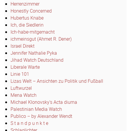
Herrenzimmer
Honestly Concerned
Hubertus Knabe
Ich, die Siedlerin
Ich-habe-mitgemacht
ichmeinsgut (Ahmet R. Dener)
Israel Direkt
Jennifer Nathalie Pyka
Jihad Watch Deutschland
Liberale Warte
Linie 101
Lizas Welt – Ansichten zu Politik und Fußball
Luftwurzel
Mena Watch
Michael Klonovsky's Acta diurna
Palestinian Media Watch
Publico – by Alexander Wendt
S t a n d p u n k t e
Schlaglichter