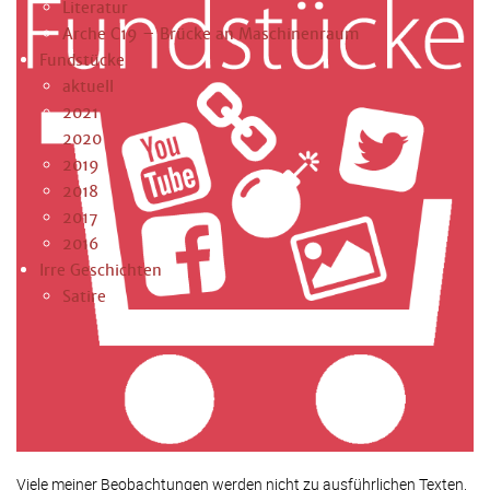
Literatur
Arche C19 – Brücke an Maschinenraum
Fundstücke
aktuell
2021
2020
2019
2018
2017
2016
Irre Geschichten
Satire
Viele meiner Beobachtungen werden nicht zu ausführlichen Texten,