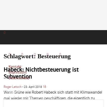
Schlagwort: Besteuerung
Kontakt
Habeck: Nichtbesteuerung ist
Impressum
Subvention
Datenschutz
Roger Letsch
-
18
23. April 2018
Anmelden
Wenn Grüne wie Robert Habeck sich statt mit Klimawandel
Herzlich willkommen! Melden Sie sich an
mal wieder mit Themen beschäftigen, die eigentlich zu
ihrem Kerngeschäft gehören, bin ich der erste,...