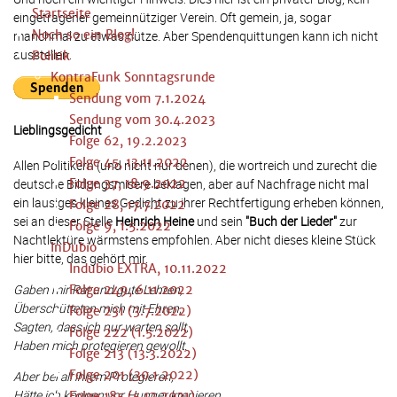
Startseite
eingetragener gemeinnütziger Verein. Oft gemein, ja, sogar
Noch so ein Blog!
manchmal zu etwas nütze. Aber Spendenquittungen kann ich nicht
ausstellen.
Politik
KontraFunk Sonntagsrunde
Sendung vom 7.1.2024
Sendung vom 30.4.2023
Lieblingsgedicht
Folge 62, 19.2.2023
Folge 45, 13.11.2022
Allen Politikern (und nicht nur denen), die wortreich und zurecht die
deutsche Bildungsmisere beklagen, aber auf Nachfrage nicht mal
Folge 37, 18.9.2022
ein lausiges kleines Gedicht zu ihrer Rechtfertigung erheben können,
Folge 28, 17.7.2022
sei an dieser Stelle
Heinrich Heine
und sein
"Buch der Lieder"
zur
Folge 9, 1.5.2022
Nachtlektüre wärmstens empfohlen. Aber nicht dieses kleine Stück
InDubio
hier bitte, das gehört mir.
Indubio EXTRA, 10.11.2022
Gaben mir Rat und gute Lehren,
Folge 249, 6.11.2022
Überschütteten mich mit Ehren,
Folge 231 (3.7.2022)
Sagten, dass ich nur warten sollt,
Folge 222 (1.5.2022)
Haben mich protegieren gewollt.
Folge 213 (13.3.2022)
Folge 201 (30.1.2022)
Aber bei all ihrem Protegieren,
Hätte ich können vor Hunger krepieren,
Folge 185 (5.12.2021)