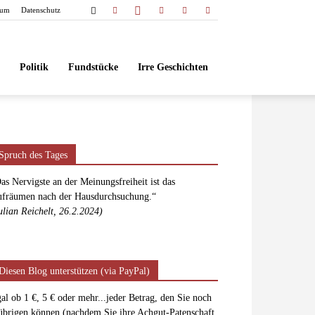
sum
Datenschutz
Politik
Fundstücke
Irre Geschichten
Spruch des Tages
as Nervigste an der Meinungsfreiheit ist das
fräumen nach der Hausdurchsuchung.“
ulian Reichelt, 26.2.2024)
Diesen Blog unterstützen (via PayPal)
al ob 1 €, 5 € oder mehr...jeder Betrag, den Sie noch
übrigen können (nachdem Sie ihre Achgut-Patenschaft