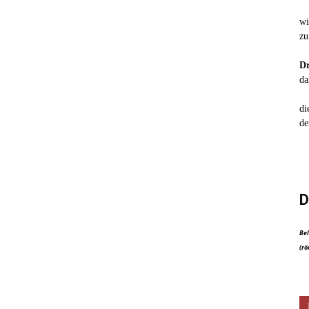
wi
zu
Dr
da
di
de
D
Bel
(rö