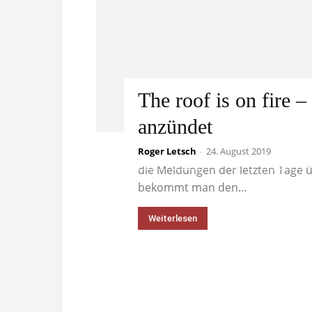
The roof is on fire 
anzündet
Roger Letsch
Hetze und Hitze liegen nicht nur
-
24. August 2019
die Meldungen der letzten Tage
bekommt man den...
Weiterlesen