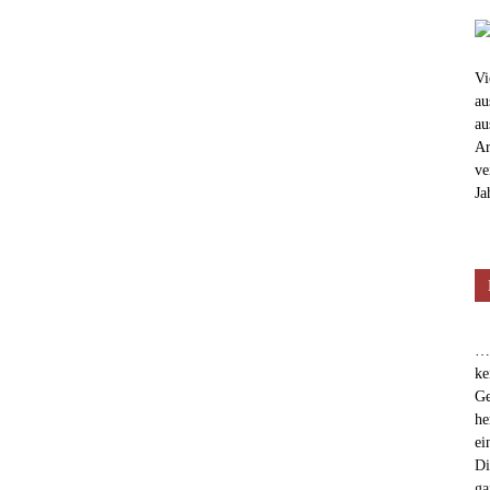
Vi
au
au
Ar
ve
Ja
…e
ke
Ge
he
ei
Di
ga