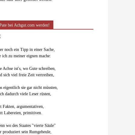
Pate bei Achgut.com werden!
er noch ein Tipp in einer Sache,
e ich zu meiner eignen mache:
e Achse ist's, wo Gute schreiben,
d sich viel freie Zeit vertreiben,
s eigentlich sie gar nicht müssten,
ch dadurch viele Leser rüsten,
t Fakten, argumentativen,
att Labereien, primitiven.
nn wo des Staates "vierte Säule"
r produziert sein Rumgeheule,