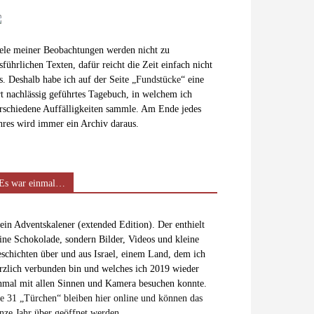
ele meiner Beobachtungen werden nicht zu
sführlichen Texten, dafür reicht die Zeit einfach nicht
s. Deshalb habe ich auf der Seite „
Fundstücke
“ eine
t nachlässig geführtes Tagebuch, in welchem ich
rschiedene Auffälligkeiten sammle. Am Ende jedes
hres wird immer ein Archiv daraus.
Es war einmal…
in Adventskalener (extended Edition). Der enthielt
ine Schokolade, sondern Bilder, Videos und kleine
schichten über und aus Israel, einem Land, dem ich
rzlich verbunden bin und welches ich 2019 wieder
nmal mit allen Sinnen und Kamera besuchen konnte.
e 31 „Türchen“ bleiben hier online und können das
nze Jahr über geöffnet werden.