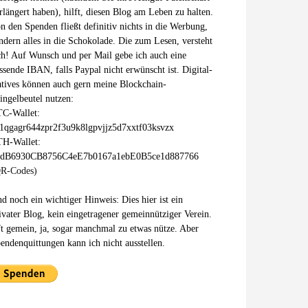
rlängert haben), hilft, diesen Blog am Leben zu halten.
n den Spenden fließt definitiv nichts in die Werbung,
ndern alles in die Schokolade. Die zum Lesen, versteht
ch! Auf Wunsch und per Mail gebe ich auch eine
ssende IBAN, falls Paypal nicht erwünscht ist. Digital-
tives können auch gern meine Blockchain-
ingelbeutel nutzen:
C-Wallet:
1qgagr644zpr2f3u9k8lgpvjjz5d7xxtf03ksvzx
H-Wallet:
xdB6930CB8756C4eE7b0167a1ebE0B5ce1d887766
R-Codes)
d noch ein wichtiger Hinweis: Dies hier ist ein
ivater Blog, kein eingetragener gemeinnütziger Verein.
t gemein, ja, sogar manchmal zu etwas nütze. Aber
endenquittungen kann ich nicht ausstellen.