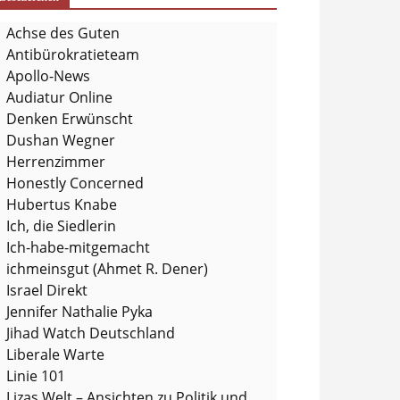
Achse des Guten
Antibürokratieteam
Apollo-News
Audiatur Online
Denken Erwünscht
Dushan Wegner
Herrenzimmer
Honestly Concerned
Hubertus Knabe
Ich, die Siedlerin
Ich-habe-mitgemacht
ichmeinsgut (Ahmet R. Dener)
Israel Direkt
Jennifer Nathalie Pyka
Jihad Watch Deutschland
Liberale Warte
Linie 101
Lizas Welt – Ansichten zu Politik und