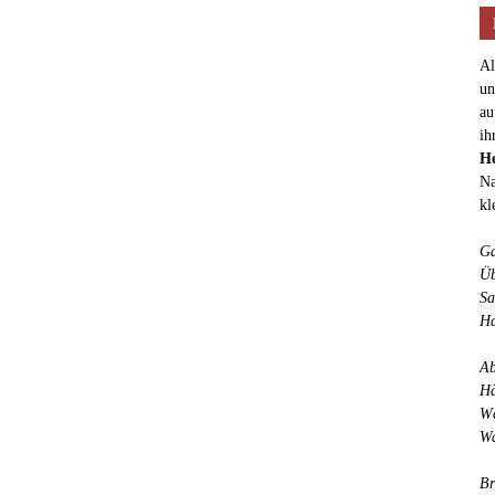
Al
un
au
ih
He
Na
kl
Ga
Üb
Sa
Ha
Ab
Hä
Wä
Wa
Br