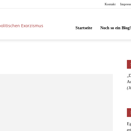
Kontakt
Impres
unbesorgt
Startseite
Noch so ein Blog!
„D
Au
(J
Eg
er