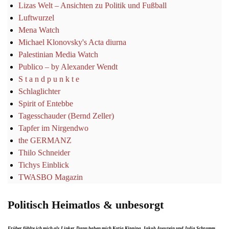
Lizas Welt – Ansichten zu Politik und Fußball
Luftwurzel
Mena Watch
Michael Klonovsky's Acta diurna
Palestinian Media Watch
Publico – by Alexander Wendt
S t a n d p u n k t e
Schlaglichter
Spirit of Entebbe
Tagesschauder (Bernd Zeller)
Tapfer im Nirgendwo
the GERMANZ
Thilo Schneider
Tichys Einblick
TWASBO Magazin
Politisch Heimatlos & unbesorgt
Früher fühlte ich mich als Linker. Dann haben mich Katja Kipping, Jakob Augstein und Julia Schramm