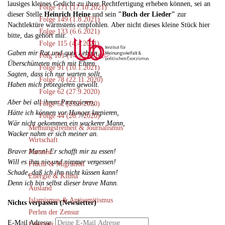
lausiges kleines Gedicht zu ihrer Rechtfertigung erheben können, sei an
Folge 171 (17.10.2021)
dieser Stelle
Heinrich Heine
und sein
"Buch der Lieder"
zur
Folge 149 (1.8.2021)
Nachtlektüre wärmstens empfohlen. Aber nicht dieses kleine Stück hier
Folge 133 (6.6.2021)
bitte, das gehört mir.
Folge 115 (4.4.2021)
Gaben mir Rat und gute Lehren,
Folg 101 (14.1.2021)
Überschütteten mich mit Ehren,
Folge 91 (10.1.2021)
Sagten, dass ich nur warten sollt,
Folge 78 (22.11.2020)
Haben mich protegieren gewollt.
Folge 62 (27.9.2020)
Aber bei all ihrem Protegieren,
Folge 52 (23.8.2020)
Hätte ich können vor Hunger krepieren,
Folge 44 (26.7.2020)
Wär nicht gekommen ein wackerer Mann,
Meinungsfreiheit & Journalismus
Wacker nahm er sich meiner an.
Wirtschaft
Braver Mann! Er schafft mir zu essen!
Parteien
Will es ihm nie und nimmer vergessen!
Flucht & Migration
Schade, daß ich ihn nicht küssen kann!
Energie & Klima
Denn ich bin selbst dieser brave Mann.
Ausland
Islamismus & Antisemitismus
Nichts verpassen (Newsletter)
Perlen der Zensur
E-Mail Adresse:
Literatur