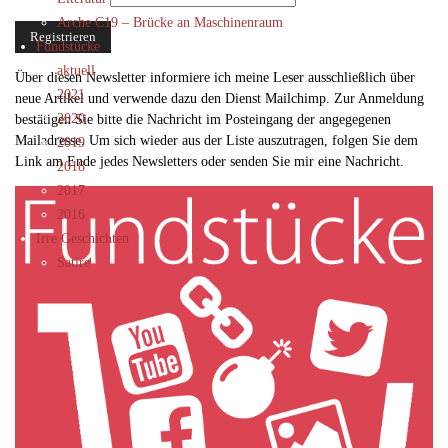
Arche C19 – Brücke an Maschinenraum
Fundstücke
aktuell
Über diesen Newsletter informiere ich meine Leser ausschließlich über
2021
neue Artikel und verwende dazu den Dienst Mailchimp. Zur Anmeldung
2020
bestätigen Sie bitte die Nachricht im Posteingang der angegegenen
Mailadresse. Um sich wieder aus der Liste auszutragen, folgen Sie dem
2019
Link am Ende jedes Newsletters oder senden Sie mir eine Nachricht.
2018
2017
2016
Irre Geschichten
Satire