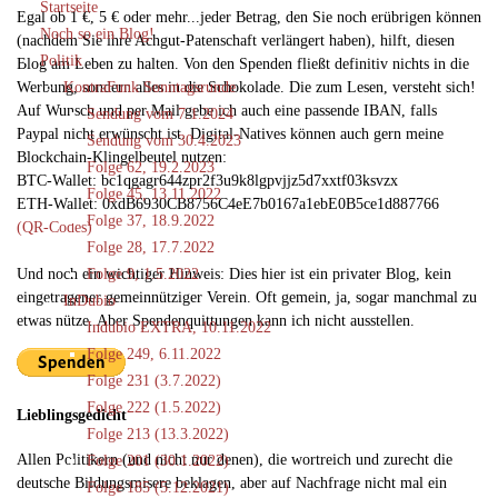
Startseite
Egal ob 1 €, 5 € oder mehr...jeder Betrag, den Sie noch erübrigen können
Noch so ein Blog!
(nachdem Sie ihre Achgut-Patenschaft verlängert haben), hilft, diesen
Politik
Blog am Leben zu halten. Von den Spenden fließt definitiv nichts in die
Werbung, sondern alles in die Schokolade. Die zum Lesen, versteht sich!
KontraFunk Sonntagsrunde
Auf Wunsch und per Mail gebe ich auch eine passende IBAN, falls
Sendung vom 7.1.2024
Paypal nicht erwünscht ist. Digital-Natives können auch gern meine
Sendung vom 30.4.2023
Blockchain-Klingelbeutel nutzen:
Folge 62, 19.2.2023
BTC-Wallet: bc1qgagr644zpr2f3u9k8lgpvjjz5d7xxtf03ksvzx
Folge 45, 13.11.2022
ETH-Wallet: 0xdB6930CB8756C4eE7b0167a1ebE0B5ce1d887766
Folge 37, 18.9.2022
(QR-Codes)
Folge 28, 17.7.2022
Und noch ein wichtiger Hinweis: Dies hier ist ein privater Blog, kein
Folge 9, 1.5.2022
eingetragener gemeinnütziger Verein. Oft gemein, ja, sogar manchmal zu
InDubio
etwas nütze. Aber Spendenquittungen kann ich nicht ausstellen.
Indubio EXTRA, 10.11.2022
Folge 249, 6.11.2022
Folge 231 (3.7.2022)
Folge 222 (1.5.2022)
Lieblingsgedicht
Folge 213 (13.3.2022)
Allen Politikern (und nicht nur denen), die wortreich und zurecht die
Folge 201 (30.1.2022)
deutsche Bildungsmisere beklagen, aber auf Nachfrage nicht mal ein
Folge 185 (5.12.2021)