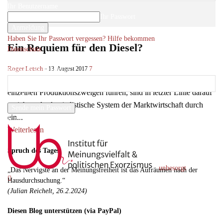
Ihr Benutzername
Ihr Passwort
Haben Sie Ihr Passwort vergessen? Hilfe bekommen
Ein Requiem für den Diesel?
Datenschutz
Passwort-Wiederherstellung
Roger Letsch
-
7
13. August 2017
Passwort zurücksetzen
„Die Bestrebungen, die zur Einschränkung des Wettbewerbs in
einzelnen Produktionszweigen führen, sind in letzter Linie darauf
Ihre E-Mail-Adresse
gerichtet, das kapitalistische System der Marktwirtschaft durch
ein...
Ein Passwort wird Ihnen per Email zugeschickt.
Weiterlesen
Spruch des Tages
unbesorgt
„Das Nervigste an der Meinungsfreiheit ist das Aufräumen nach der
Hausdurchsuchung.“
(Julian Reichelt, 26.2.2024)
Diesen Blog unterstützen (via PayPal)