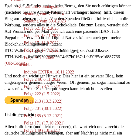
Egal ob 1 €, 5 € oder mehr...jeder Betrag, den Sie noch erübrigen können
KontraFunk Sonntagsrunde
(nachdem Sie ihre Achgut-Patenschaft verlängert haben), hilft, diesen
Sendung vom 7.1.2024
Blog am Leben zu halten. Von den Spenden fließt definitiv nichts in die
Sendung vom 30.4.2023
Werbung, sondern alles in die Schokolade. Die zum Lesen, versteht sich!
Folge 62, 19.2.2023
Auf Wunsch und per Mail gebe ich auch eine passende IBAN, falls
Folge 45, 13.11.2022
Paypal nicht erwünscht ist. Digital-Natives können auch gern meine
Folge 37, 18.9.2022
Blockchain-Klingelbeutel nutzen:
Folge 28, 17.7.2022
BTC-Wallet: bc1qgagr644zpr2f3u9k8lgpvjjz5d7xxtf03ksvzx
ETH-Wallet: 0xdB6930CB8756C4eE7b0167a1ebE0B5ce1d887766
Folge 9, 1.5.2022
(QR-Codes)
InDubio
Indubio EXTRA, 10.11.2022
Und noch ein wichtiger Hinweis: Dies hier ist ein privater Blog, kein
Folge 249, 6.11.2022
eingetragener gemeinnütziger Verein. Oft gemein, ja, sogar manchmal zu
Folge 231 (3.7.2022)
etwas nütze. Aber Spendenquittungen kann ich nicht ausstellen.
Folge 222 (1.5.2022)
Folge 213 (13.3.2022)
Folge 201 (30.1.2022)
Lieblingsgedicht
Folge 185 (5.12.2021)
Folge 171 (17.10.2021)
Allen Politikern (und nicht nur denen), die wortreich und zurecht die
Folge 149 (1.8.2021)
deutsche Bildungsmisere beklagen, aber auf Nachfrage nicht mal ein