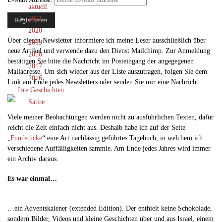
aktuell
2021
2020
Über diesen Newsletter informiere ich meine Leser ausschließlich über
2019
neue Artikel und verwende dazu den Dienst Mailchimp. Zur Anmeldung
2018
bestätigen Sie bitte die Nachricht im Posteingang der angegegenen
2017
Mailadresse. Um sich wieder aus der Liste auszutragen, folgen Sie dem
2016
Link am Ende jedes Newsletters oder senden Sie mir eine Nachricht.
Irre Geschichten
Satire
Viele meiner Beobachtungen werden nicht zu ausführlichen Texten, dafür
reicht die Zeit einfach nicht aus. Deshalb habe ich auf der Seite
„
Fundstücke
“ eine Art nachlässig geführtes Tagebuch, in welchem ich
verschiedene Auffälligkeiten sammle. Am Ende jedes Jahres wird immer
ein Archiv daraus.
Es war einmal…
…ein Adventskalener (extended Edition). Der enthielt keine Schokolade,
sondern Bilder, Videos und kleine Geschichten über und aus Israel, einem