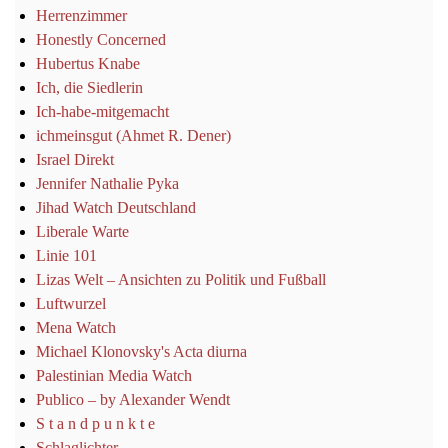
Herrenzimmer
Honestly Concerned
Hubertus Knabe
Ich, die Siedlerin
Ich-habe-mitgemacht
ichmeinsgut (Ahmet R. Dener)
Israel Direkt
Jennifer Nathalie Pyka
Jihad Watch Deutschland
Liberale Warte
Linie 101
Lizas Welt – Ansichten zu Politik und Fußball
Luftwurzel
Mena Watch
Michael Klonovsky's Acta diurna
Palestinian Media Watch
Publico – by Alexander Wendt
S t a n d p u n k t e
Schlaglichter