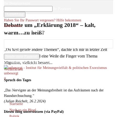
Ihr Benutzername
Ihr Passwort
Haben Sie Ihr Passwort vergessen? Hilfe bekommen
Debatte um „Erklärung 2018“ – kalt,
Datenschutz
Passwort-Wiederherstellung
warm…zu heiß?
Passwort zurücksetzen
Roger Letsch
-
21
5. April 2018
„Du hast gerade andere Themen“, dachte ich mir in letzter Zeit
Ihre E-Mail-Adresse
des öfteren. „Lass mal eine Weile die Finger vom Thema
Ein Passwort wird Ihnen per Email zugeschickt.
Migration, vielleicht bessert...
Weiterlesen
unbesorgt
Spruch des Tages
„Das Nervigste an der Meinungsfreiheit ist das Aufräumen nach der
Hausdurchsuchung.“
(Julian Reichelt, 26.2.2024)
Startseite
Noch so ein Blog!
Diesen Blog unterstützen (via PayPal)
Politik