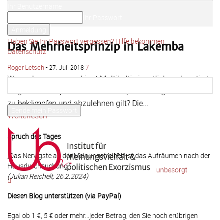
Ihr Benutzername
Ihr Passwort
Haben Sie Ihr Passwort vergessen? Hilfe bekommen
Das Mehrheitsprinzip in Lakemba
Datenschutz
Passwort-Wiederherstellung
Roger Letsch
-
7
27. Juli 2018
Passwort zurücksetzen
Wo und wann genau kippt Multikulti eigentlich und mutiert
zu genau einer jener Monokulturen, die es angeblich immer
Ihre E-Mail-Adresse
zu bekämpfen und abzulehnen gilt? Die...
Weiterlesen
Ein Passwort wird Ihnen per Email zugeschickt.
Spruch des Tages
„Das Nervigste an der Meinungsfreiheit ist das Aufräumen nach der
Hausdurchsuchung.“
unbesorgt
(Julian Reichelt, 26.2.2024)
Diesen Blog unterstützen (via PayPal)
Egal ob 1 €, 5 € oder mehr...jeder Betrag, den Sie noch erübrigen