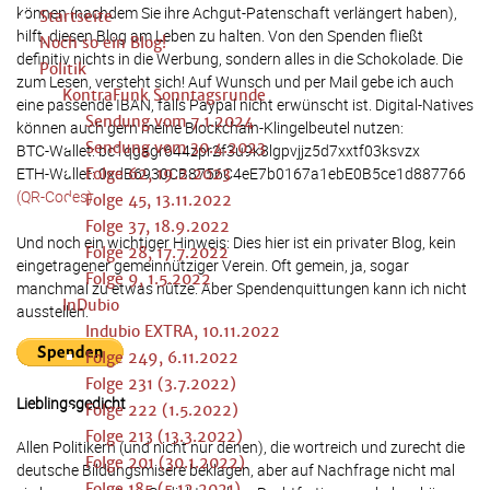
können (nachdem Sie ihre Achgut-Patenschaft verlängert haben),
Startseite
hilft, diesen Blog am Leben zu halten. Von den Spenden fließt
Noch so ein Blog!
definitiv nichts in die Werbung, sondern alles in die Schokolade. Die
Politik
zum Lesen, versteht sich! Auf Wunsch und per Mail gebe ich auch
KontraFunk Sonntagsrunde
eine passende IBAN, falls Paypal nicht erwünscht ist. Digital-Natives
Sendung vom 7.1.2024
können auch gern meine Blockchain-Klingelbeutel nutzen:
Sendung vom 30.4.2023
BTC-Wallet: bc1qgagr644zpr2f3u9k8lgpvjjz5d7xxtf03ksvzx
ETH-Wallet: 0xdB6930CB8756C4eE7b0167a1ebE0B5ce1d887766
Folge 62, 19.2.2023
(QR-Codes)
Folge 45, 13.11.2022
Folge 37, 18.9.2022
Und noch ein wichtiger Hinweis: Dies hier ist ein privater Blog, kein
Folge 28, 17.7.2022
eingetragener gemeinnütziger Verein. Oft gemein, ja, sogar
Folge 9, 1.5.2022
manchmal zu etwas nütze. Aber Spendenquittungen kann ich nicht
InDubio
ausstellen.
Indubio EXTRA, 10.11.2022
Folge 249, 6.11.2022
Folge 231 (3.7.2022)
Lieblingsgedicht
Folge 222 (1.5.2022)
Folge 213 (13.3.2022)
Allen Politikern (und nicht nur denen), die wortreich und zurecht die
Folge 201 (30.1.2022)
deutsche Bildungsmisere beklagen, aber auf Nachfrage nicht mal
Folge 185 (5.12.2021)