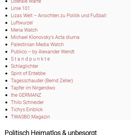
Liberale Warte
Linie 101
Lizas Welt – Ansichten zu Politik und Fußball
Luftwurzel
Mena Watch
Michael Klonovsky's Acta diurna
Palestinian Media Watch
Publico – by Alexander Wendt
S t a n d p u n k t e
Schlaglichter
Spirit of Entebbe
Tagesschauder (Bernd Zeller)
Tapfer im Nirgendwo
the GERMANZ
Thilo Schneider
Tichys Einblick
TWASBO Magazin
Politisch Heimatlos & unbesorgt