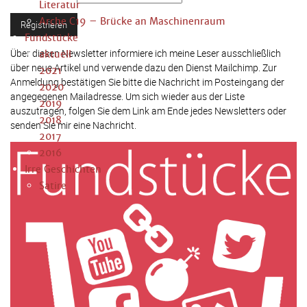
Literatur
Arche C19 – Brücke an Maschinenraum
Fundstücke
Über diesen Newsletter informiere ich meine Leser ausschließlich
aktuell
über neue Artikel und verwende dazu den Dienst Mailchimp. Zur
2021
Anmeldung bestätigen Sie bitte die Nachricht im Posteingang der
2020
angegegenen Mailadresse. Um sich wieder aus der Liste
2019
auszutragen, folgen Sie dem Link am Ende jedes Newsletters oder
2018
senden Sie mir eine Nachricht.
2017
2016
Irre Geschichten
Satire