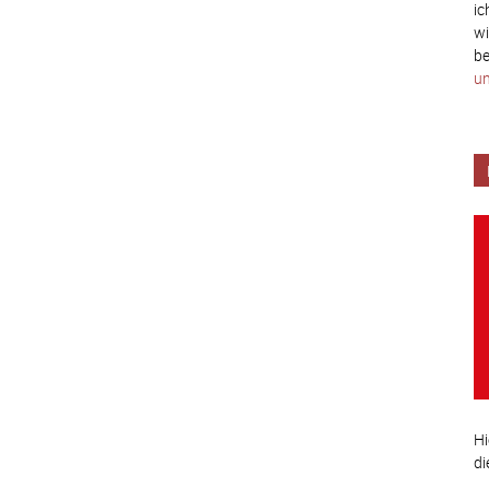
ic
wi
be
un
Hi
di