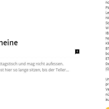
no
Pa
Le
ni
Sc
Wu
IB
Na
 meine
Kl
BT
0
bc
ET
Mittagstisch und mag nicht aufessen.
0
(Q
 hier so lange sitzen, bis der Teller...
Un
pr
Ve
nü
au