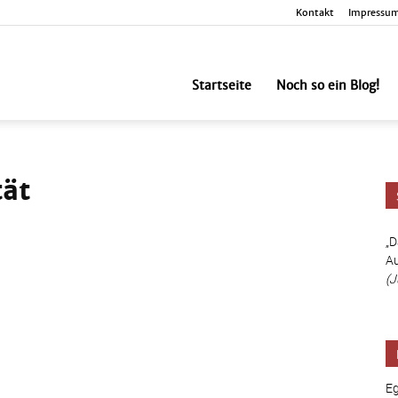
Kontakt
Impressu
nbesorgt
Startseite
Noch so ein Blog!
tät
„D
Au
(J
Eg