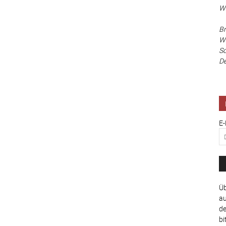
Wa
Br
Wi
Sc
De
E-
Üb
au
de
bi