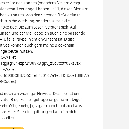
ch erübrigen können (nachdem Sie ihre Achgut-
tenschaft verlängert haben), hilft, diesen Blog am
ben zu halten. Von den Spenden fließt definitiv
chts in die Werbung, sondern alles in die
hokolade. Die zum Lesen, versteht sich! Auf
nsch und per Mail gebe ich auch eine passende
AN, falls Paypal nicht erwünscht ist. Digital-
tives können auch gern meine Blockchain-
ingelbeutel nutzen:
C-Wallet:
1qgagr644zpr2f3u9k8lgpvjjz5d7xxtf03ksvzx
H-Wallet:
xdB6930CB8756C4eE7b0167a1ebE0B5ce1d887766
R-Codes)
d noch ein wichtiger Hinweis: Dies hier ist ein
ivater Blog, kein eingetragener gemeinnütziger
rein. Oft gemein, ja, sogar manchmal zu etwas
tze. Aber Spendenquittungen kann ich nicht
sstellen.