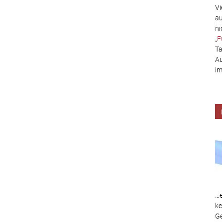
Vi
au
ni
„
F
Ta
Au
im
…e
ke
Ge