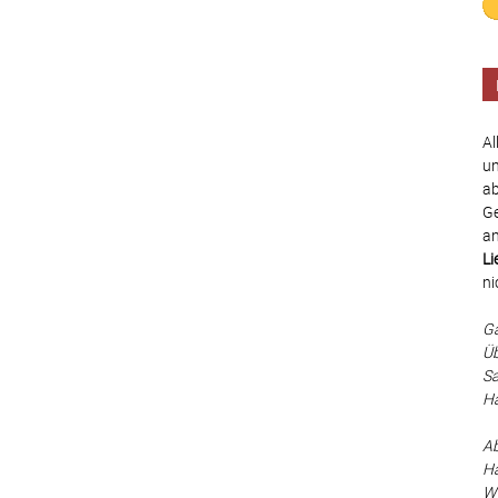
Al
un
ab
Ge
an
Li
ni
Ga
Üb
Sa
Ha
Ab
Hä
Wä