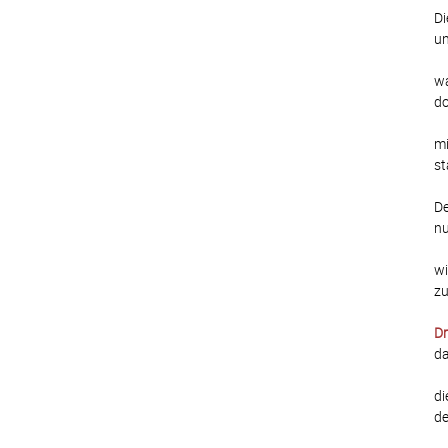
Di
un
wa
do
mi
st
De
nu
wi
zu
Dr
da
di
de