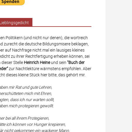
Lieblingsgedicht
len Politikern (und nicht nur denen), die wortreich
d zurecht die deutsche Bildungsmisere beklagen,
er auf Nachfrage nicht mal ein lausiges kleines
dicht zu ihrer Rechtfertigung erheben können, sei
 dieser Stelle
Heinrich Heine
und sein
"Buch der
eder"
zur Nachtlektüre wärmstens empfohlen. Aber
cht dieses kleine Stück hier bitte, das gehört mir.
ben mir Rat und gute Lehren,
erschütteten mich mit Ehren,
gten, dass ich nur warten sollt,
ben mich protegieren gewollt.
er bei all ihrem Protegieren,
tte ich können vor Hunger krepieren,
r nicht gekommen ein wackerer Mann,