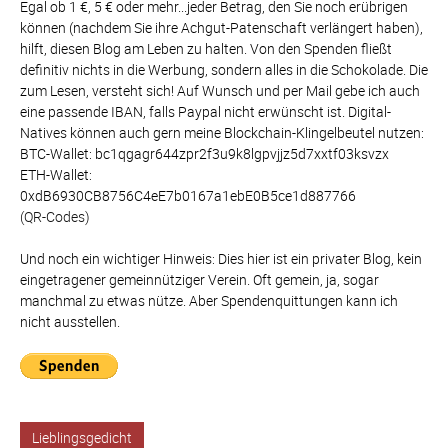
Egal ob 1 €, 5 € oder mehr...jeder Betrag, den Sie noch erübrigen
können (nachdem Sie ihre Achgut-Patenschaft verlängert haben),
hilft, diesen Blog am Leben zu halten. Von den Spenden fließt
definitiv nichts in die Werbung, sondern alles in die Schokolade. Die
zum Lesen, versteht sich! Auf Wunsch und per Mail gebe ich auch
eine passende IBAN, falls Paypal nicht erwünscht ist. Digital-
Natives können auch gern meine Blockchain-Klingelbeutel nutzen:
BTC-Wallet: bc1qgagr644zpr2f3u9k8lgpvjjz5d7xxtf03ksvzx
ETH-Wallet:
0xdB6930CB8756C4eE7b0167a1ebE0B5ce1d887766
(QR-Codes)
Und noch ein wichtiger Hinweis: Dies hier ist ein privater Blog, kein
eingetragener gemeinnütziger Verein. Oft gemein, ja, sogar
manchmal zu etwas nütze. Aber Spendenquittungen kann ich
nicht ausstellen.
Lieblingsgedicht