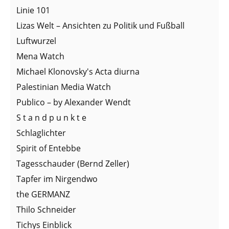
Linie 101
Lizas Welt – Ansichten zu Politik und Fußball
Luftwurzel
Mena Watch
Michael Klonovsky's Acta diurna
Palestinian Media Watch
Publico – by Alexander Wendt
S t a n d p u n k t e
Schlaglichter
Spirit of Entebbe
Tagesschauder (Bernd Zeller)
Tapfer im Nirgendwo
the GERMANZ
Thilo Schneider
Tichys Einblick