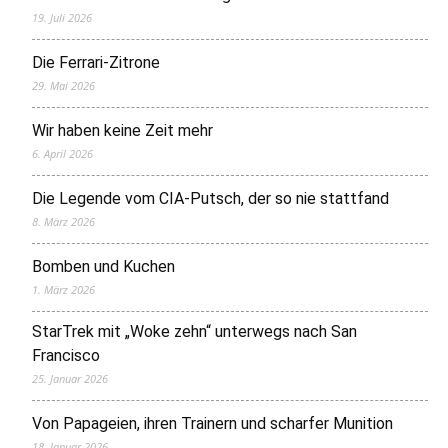
19. Juli 2026
Die Ferrari-Zitrone
29. Mai 2026
Wir haben keine Zeit mehr
6. April 2026
Die Legende vom CIA-Putsch, der so nie stattfand
8. März 2026
Bomben und Kuchen
1. März 2026
StarTrek mit „Woke zehn“ unterwegs nach San
Francisco
25. Januar 2026
Von Papageien, ihren Trainern und scharfer Munition
18. Januar 2026