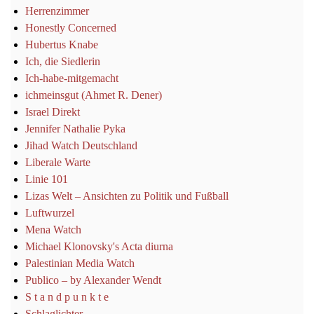
Herrenzimmer
Honestly Concerned
Hubertus Knabe
Ich, die Siedlerin
Ich-habe-mitgemacht
ichmeinsgut (Ahmet R. Dener)
Israel Direkt
Jennifer Nathalie Pyka
Jihad Watch Deutschland
Liberale Warte
Linie 101
Lizas Welt – Ansichten zu Politik und Fußball
Luftwurzel
Mena Watch
Michael Klonovsky's Acta diurna
Palestinian Media Watch
Publico – by Alexander Wendt
S t a n d p u n k t e
Schlaglichter