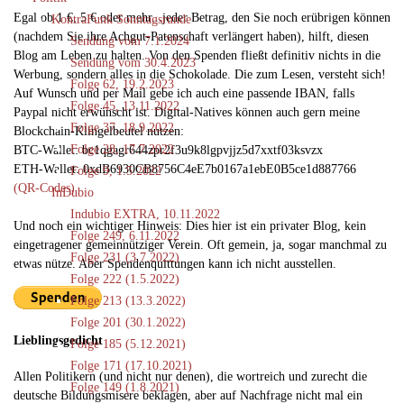
Egal ob 1 €, 5 € oder mehr...jeder Betrag, den Sie noch erübrigen können
KontraFunk Sonntagsrunde
(nachdem Sie ihre Achgut-Patenschaft verlängert haben), hilft, diesen
Sendung vom 7.1.2024
Blog am Leben zu halten. Von den Spenden fließt definitiv nichts in die
Sendung vom 30.4.2023
Werbung, sondern alles in die Schokolade. Die zum Lesen, versteht sich!
Folge 62, 19.2.2023
Auf Wunsch und per Mail gebe ich auch eine passende IBAN, falls
Folge 45, 13.11.2022
Paypal nicht erwünscht ist. Digital-Natives können auch gern meine
Folge 37, 18.9.2022
Blockchain-Klingelbeutel nutzen:
Folge 28, 17.7.2022
BTC-Wallet: bc1qgagr644zpr2f3u9k8lgpvjjz5d7xxtf03ksvzx
ETH-Wallet: 0xdB6930CB8756C4eE7b0167a1ebE0B5ce1d887766
Folge 9, 1.5.2022
(QR-Codes)
InDubio
Indubio EXTRA, 10.11.2022
Und noch ein wichtiger Hinweis: Dies hier ist ein privater Blog, kein
Folge 249, 6.11.2022
eingetragener gemeinnütziger Verein. Oft gemein, ja, sogar manchmal zu
Folge 231 (3.7.2022)
etwas nütze. Aber Spendenquittungen kann ich nicht ausstellen.
Folge 222 (1.5.2022)
Folge 213 (13.3.2022)
Folge 201 (30.1.2022)
Lieblingsgedicht
Folge 185 (5.12.2021)
Folge 171 (17.10.2021)
Allen Politikern (und nicht nur denen), die wortreich und zurecht die
Folge 149 (1.8.2021)
deutsche Bildungsmisere beklagen, aber auf Nachfrage nicht mal ein