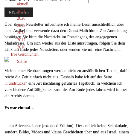
aktuell
2021
2020
Über diesen Newsletter informiere ich meine Leser ausschließlich über
2019
neue Artikel und verwende dazu den Dienst Mailchimp. Zur Anmeldung
2018
bestätigen Sie bitte die Nachricht im Posteingang der angegegenen
2017
Mailadresse. Um sich wieder aus der Liste auszutragen, folgen Sie dem
2016
Link am Ende jedes Newsletters oder senden Sie mir eine Nachricht.
Irre Geschichten
Satire
Viele meiner Beobachtungen werden nicht zu ausführlichen Texten, dafür
reicht die Zeit einfach nicht aus. Deshalb habe ich auf der Seite
„
Fundstücke
“ eine Art nachlässig geführtes Tagebuch, in welchem ich
verschiedene Auffälligkeiten sammle. Am Ende jedes Jahres wird immer
ein Archiv daraus.
Es war einmal…
…ein Adventskalener (extended Edition). Der enthielt keine Schokolade,
sondern Bilder, Videos und kleine Geschichten über und aus Israel, einem