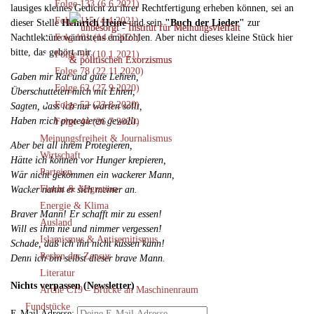
Folge 133 (6.6.2021)
lausiges kleines Gedicht zu ihrer Rechtfertigung erheben können, sei an
Folge 115 (4.4.2021)
dieser Stelle
Heinrich Heine
und sein
"Buch der Lieder"
zur
Nachtlektüre wärmstens empfohlen. Aber nicht dieses kleine Stück hier
Folg 101 (14.1.2021)
bitte, das gehört mir.
Folge 91 (10.1.2021)
Folge 78 (22.11.2020)
Gaben mir Rat und gute Lehren,
Folge 62 (27.9.2020)
Überschütteten mich mit Ehren,
Folge 52 (23.8.2020)
Sagten, dass ich nur warten sollt,
Haben mich protegieren gewollt.
Folge 44 (26.7.2020)
Meinungsfreiheit & Journalismus
Aber bei all ihrem Protegieren,
Wirtschaft
Hätte ich können vor Hunger krepieren,
Parteien
Wär nicht gekommen ein wackerer Mann,
Flucht & Migration
Wacker nahm er sich meiner an.
Energie & Klima
Braver Mann! Er schafft mir zu essen!
Ausland
Will es ihm nie und nimmer vergessen!
Islamismus & Antisemitismus
Schade, daß ich ihn nicht küssen kann!
Perlen der Zensur
Denn ich bin selbst dieser brave Mann.
Literatur
Nichts verpassen (Newsletter)
Arche C19 – Brücke an Maschinenraum
Fundstücke
E-Mail Adresse: