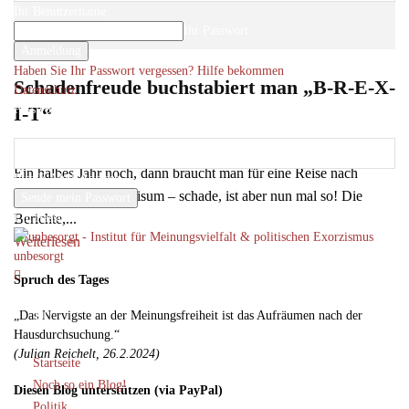
Ihr Benutzername
Ihr Passwort
Haben Sie Ihr Passwort vergessen? Hilfe bekommen
Schadenfreude buchstabiert man „B-R-E-X-
Datenschutz
Passwort-Wiederherstellung
I-T“
Passwort zurücksetzen
Roger Letsch
-
5
15. Oktober 2018
Ein halbes Jahr noch, dann braucht man für eine Reise nach
Ihre E-Mail-Adresse
London wieder ein Visum – schade, ist aber nun mal so! Die
Ein Passwort wird Ihnen per Email zugeschickt.
Berichte,...
Weiterlesen
unbesorgt
Spruch des Tages
„Das Nervigste an der Meinungsfreiheit ist das Aufräumen nach der
Hausdurchsuchung.“
(Julian Reichelt, 26.2.2024)
Startseite
Noch so ein Blog!
Diesen Blog unterstützen (via PayPal)
Politik