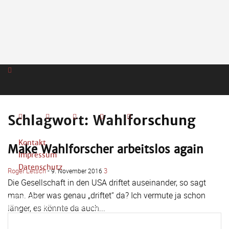
Schlagwort: Wahlforschung
Kontakt
Make Wahlforscher arbeitslos again
Impressum
Datenschutz
Roger Letsch
-
3
9. November 2016
Die Gesellschaft in den USA driftet auseinander, so sagt
man. Aber was genau „driftet“ da? Ich vermute ja schon
Anmelden
Herzlich willkommen! Melden Sie sich an
länger, es könnte da auch...
Weiterlesen