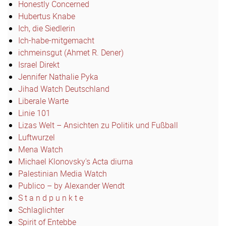
Honestly Concerned
Hubertus Knabe
Ich, die Siedlerin
Ich-habe-mitgemacht
ichmeinsgut (Ahmet R. Dener)
Israel Direkt
Jennifer Nathalie Pyka
Jihad Watch Deutschland
Liberale Warte
Linie 101
Lizas Welt – Ansichten zu Politik und Fußball
Luftwurzel
Mena Watch
Michael Klonovsky's Acta diurna
Palestinian Media Watch
Publico – by Alexander Wendt
S t a n d p u n k t e
Schlaglichter
Spirit of Entebbe