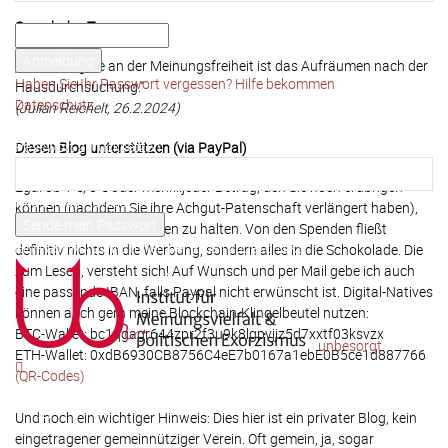
Ihr Benutzername
Spruch des Tages
Ihr Passwort
„Das Nervigste an der Meinungsfreiheit ist das Aufräumen nach der
Haben Sie Ihr Passwort vergessen? Hilfe bekommen
Hausdurchsuchung.“
Datenschutz
(Julian Reichelt, 26.2.2024)
Passwort-Wiederherstellung
Passwort zurücksetzen
Diesen Blog unterstützen (via PayPal)
Egal ob 1 €, 5 € oder mehr...jeder Betrag, den Sie noch erübrigen
Ihre E-Mail-Adresse
können (nachdem Sie ihre Achgut-Patenschaft verlängert haben),
hilft, diesen Blog am Leben zu halten. Von den Spenden fließt
Ein Passwort wird Ihnen per Email zugeschickt.
definitiv nichts in die Werbung, sondern alles in die Schokolade. Die
zum Lesen, versteht sich! Auf Wunsch und per Mail gebe ich auch
eine passende IBAN, falls Paypal nicht erwünscht ist. Digital-Natives
können auch gern meine Blockchain-Klingelbeutel nutzen:
BTC-Wallet: bc1qgagr644zpr2f3u9k8lgpvjjz5d7xxtf03ksvzx
unbesorgt
ETH-Wallet: 0xdB6930CB8756C4eE7b0167a1ebE0B5ce1d887766
(QR-Codes)
Und noch ein wichtiger Hinweis: Dies hier ist ein privater Blog, kein
eingetragener gemeinnütziger Verein. Oft gemein, ja, sogar