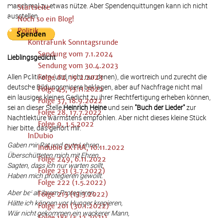
manchmal zu etwas nütze. Aber Spendenquittungen kann ich nicht
Startseite
ausstellen.
Noch so ein Blog!
Politik
KontraFunk Sonntagsrunde
Sendung vom 7.1.2024
Lieblingsgedicht
Sendung vom 30.4.2023
Allen Politikern (und nicht nur denen), die wortreich und zurecht die
Folge 62, 19.2.2023
deutsche Bildungsmisere beklagen, aber auf Nachfrage nicht mal
Folge 45, 13.11.2022
ein lausiges kleines Gedicht zu ihrer Rechtfertigung erheben können,
Folge 37, 18.9.2022
sei an dieser Stelle
Heinrich Heine
und sein
"Buch der Lieder"
zur
Folge 28, 17.7.2022
Nachtlektüre wärmstens empfohlen. Aber nicht dieses kleine Stück
Folge 9, 1.5.2022
hier bitte, das gehört mir.
InDubio
Gaben mir Rat und gute Lehren,
Indubio EXTRA, 10.11.2022
Überschütteten mich mit Ehren,
Folge 249, 6.11.2022
Sagten, dass ich nur warten sollt,
Folge 231 (3.7.2022)
Haben mich protegieren gewollt.
Folge 222 (1.5.2022)
Aber bei all ihrem Protegieren,
Folge 213 (13.3.2022)
Hätte ich können vor Hunger krepieren,
Folge 201 (30.1.2022)
Wär nicht gekommen ein wackerer Mann,
Folge 185 (5.12.2021)