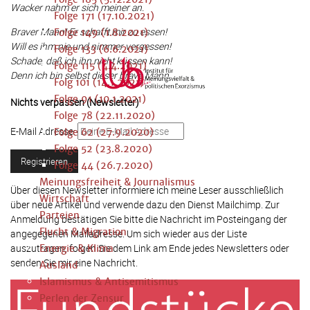
Wacker nahm er sich meiner an.
Folge 171 (17.10.2021)
Braver Mann! Er schafft mir zu essen!
Folge 149 (1.8.2021)
Will es ihm nie und nimmer vergessen!
Folge 133 (6.6.2021)
Schade, daß ich ihn nicht küssen kann!
Folge 115 (4.4.2021)
Denn ich bin selbst dieser brave Mann.
Folg 101 (14.1.2021)
Folge 91 (10.1.2021)
Nichts verpassen (Newsletter)
Folge 78 (22.11.2020)
E-Mail Adresse:
Folge 62 (27.9.2020)
Folge 52 (23.8.2020)
Folge 44 (26.7.2020)
Meinungsfreiheit & Journalismus
Über diesen Newsletter informiere ich meine Leser ausschließlich
Wirtschaft
über neue Artikel und verwende dazu den Dienst Mailchimp. Zur
Parteien
Anmeldung bestätigen Sie bitte die Nachricht im Posteingang der
Flucht & Migration
angegegenen Mailadresse. Um sich wieder aus der Liste
auszutragen, folgen Sie dem Link am Ende jedes Newsletters oder
Energie & Klima
senden Sie mir eine Nachricht.
Ausland
Islamismus & Antisemitismus
Perlen der Zensur