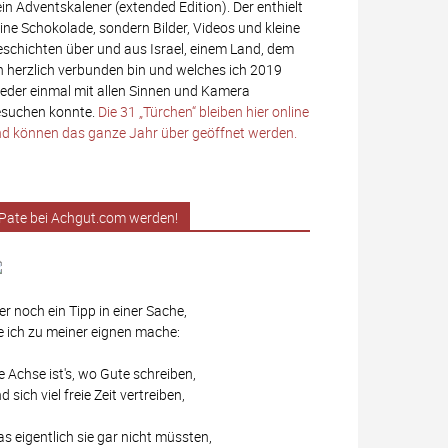
in Adventskalener (extended Edition). Der enthielt
ine Schokolade, sondern Bilder, Videos und kleine
schichten über und aus Israel, einem Land, dem
h herzlich verbunden bin und welches ich 2019
eder einmal mit allen Sinnen und Kamera
suchen konnte.
Die 31 „Türchen“ bleiben hier online
d können das ganze Jahr über geöffnet werden.
Pate bei Achgut.com werden!
er noch ein Tipp in einer Sache,
e ich zu meiner eignen mache:
e Achse ist's, wo Gute schreiben,
d sich viel freie Zeit vertreiben,
s eigentlich sie gar nicht müssten,