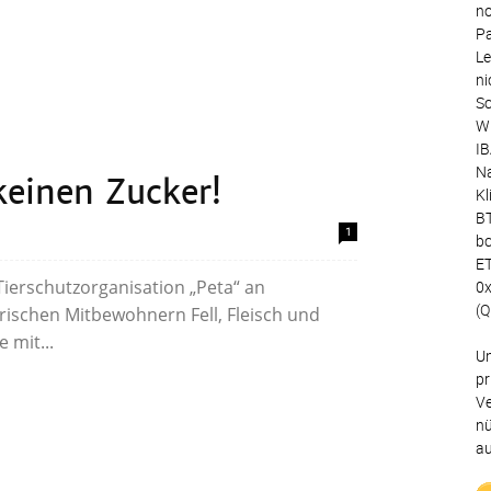
no
Pa
Le
ni
Sc
Wu
IB
Na
einen Zucker!
Kl
BT
1
bc
ET
 Tierschutzorganisation „Peta“ an
0
(Q
rischen Mitbewohnern Fell, Fleisch und
 mit...
Un
pr
Ve
nü
au