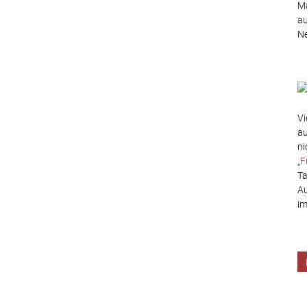
Ma
au
Ne
Vi
au
ni
„
F
Ta
Au
im