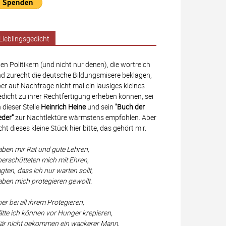
Lieblingsgedicht
len Politikern (und nicht nur denen), die wortreich
d zurecht die deutsche Bildungsmisere beklagen,
er auf Nachfrage nicht mal ein lausiges kleines
dicht zu ihrer Rechtfertigung erheben können, sei
 dieser Stelle
Heinrich Heine
und sein
"Buch der
eder"
zur Nachtlektüre wärmstens empfohlen. Aber
cht dieses kleine Stück hier bitte, das gehört mir.
ben mir Rat und gute Lehren,
erschütteten mich mit Ehren,
gten, dass ich nur warten sollt,
ben mich protegieren gewollt.
er bei all ihrem Protegieren,
tte ich können vor Hunger krepieren,
r nicht gekommen ein wackerer Mann,