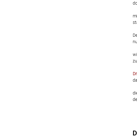
do
mi
st
De
nu
wi
zu
Dr
da
di
de
D