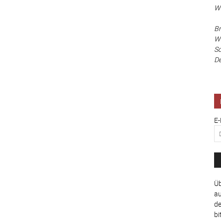
Wa
Br
Wi
Sc
De
E-
Üb
au
de
bi