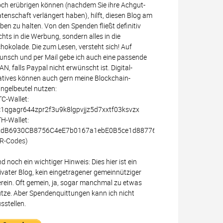
ch erübrigen können (nachdem Sie ihre Achgut-
tenschaft verlängert haben), hilft, diesen Blog am
ben zu halten. Von den Spenden fließt definitiv
chts in die Werbung, sondern alles in die
hokolade. Die zum Lesen, versteht sich! Auf
nsch und per Mail gebe ich auch eine passende
AN, falls Paypal nicht erwünscht ist. Digital-
tives können auch gern meine Blockchain-
ingelbeutel nutzen:
C-Wallet:
1qgagr644zpr2f3u9k8lgpvjjz5d7xxtf03ksvzx
H-Wallet:
xdB6930CB8756C4eE7b0167a1ebE0B5ce1d887766
R-Codes)
d noch ein wichtiger Hinweis: Dies hier ist ein
ivater Blog, kein eingetragener gemeinnütziger
rein. Oft gemein, ja, sogar manchmal zu etwas
tze. Aber Spendenquittungen kann ich nicht
sstellen.