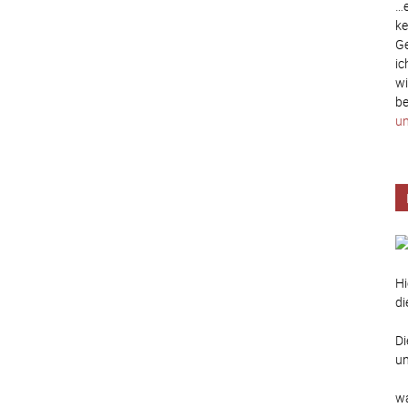
…e
ke
Ge
ic
wi
be
un
Hi
di
Di
un
wa