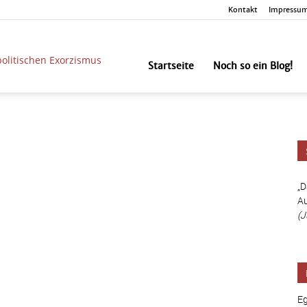
Kontakt
Impressu
unbesorgt
Startseite
Noch so ein Blog!
„D
Au
(J
Eg