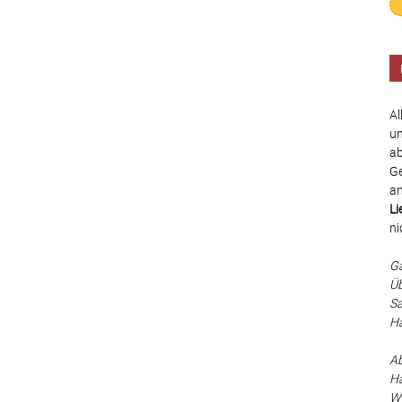
Al
un
ab
Ge
an
Li
ni
Ga
Üb
Sa
Ha
Ab
Hä
Wä