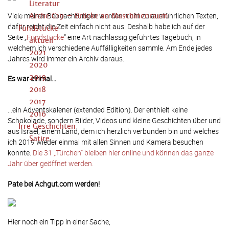
Literatur
Viele meiner Beobachtungen werden nicht zu ausführlichen Texten,
Arche C19 – Brücke an Maschinenraum
dafür reicht die Zeit einfach nicht aus. Deshalb habe ich auf der
Fundstücke
Seite „
Fundstücke
“ eine Art nachlässig geführtes Tagebuch, in
aktuell
welchem ich verschiedene Auffälligkeiten sammle. Am Ende jedes
2021
Jahres wird immer ein Archiv daraus.
2020
2019
Es war einmal…
2018
2017
…ein Adventskalener (extended Edition). Der enthielt keine
2016
Schokolade, sondern Bilder, Videos und kleine Geschichten über und
Irre Geschichten
aus Israel, einem Land, dem ich herzlich verbunden bin und welches
Satire
ich 2019 wieder einmal mit allen Sinnen und Kamera besuchen
konnte.
Die 31 „Türchen“ bleiben hier online und können das ganze
Jahr über geöffnet werden.
Pate bei Achgut.com werden!
Hier noch ein Tipp in einer Sache,