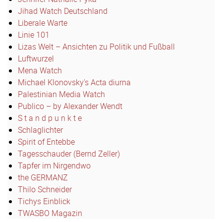
Jihad Watch Deutschland
Liberale Warte
Linie 101
Lizas Welt – Ansichten zu Politik und Fußball
Luftwurzel
Mena Watch
Michael Klonovsky's Acta diurna
Palestinian Media Watch
Publico – by Alexander Wendt
S t a n d p u n k t e
Schlaglichter
Spirit of Entebbe
Tagesschauder (Bernd Zeller)
Tapfer im Nirgendwo
the GERMANZ
Thilo Schneider
Tichys Einblick
TWASBO Magazin