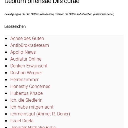
Deorum offensae Diis curae
Beleidigungen, die den Göttern widerfahren, müssen die Götter selbst rächen. (römischer Senat)
Lesezeichen
Achse des Guten
Antibürokratieteam
Apollo-News
Audiatur Online
Denken Erwünscht
Dushan Wegner
Herrenzimmer
Honestly Concerned
Hubertus Knabe
Ich, die Siedlerin
Ich-habe-mitgemacht
ichmeinsgut (Ahmet R. Dener)
Israel Direkt
Jennifer Nathalie Pyka