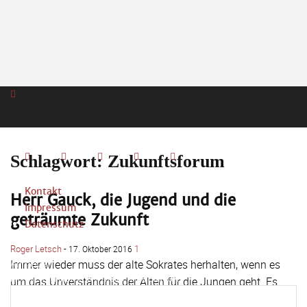
Schlagwort: Zukunftsforum
Kontakt
Herr Gauck, die Jugend und die
Impressum
geträumte Zukunft
Datenschutz
Roger Letsch
-
1
17. Oktober 2016
Anmelden
Immer wieder muss der alte Sokrates herhalten, wenn es
Herzlich willkommen! Melden Sie sich an
um das Unverständnis der Alten für die Jungen geht. Es
handelt sich gewissermaßen um den...