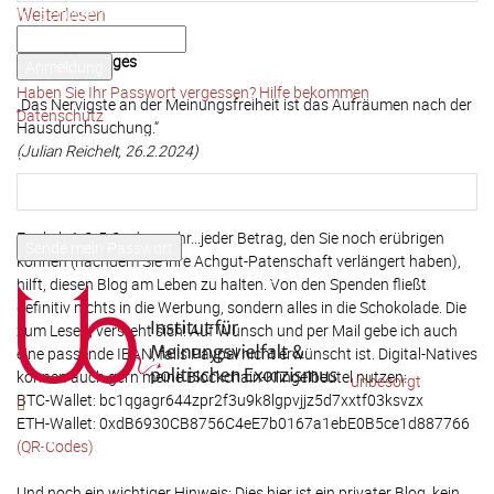
Weiterlesen
Ihr Benutzername
Ihr Passwort
Spruch des Tages
Haben Sie Ihr Passwort vergessen? Hilfe bekommen
„Das Nervigste an der Meinungsfreiheit ist das Aufräumen nach der
Datenschutz
Hausdurchsuchung.“
Passwort-Wiederherstellung
(Julian Reichelt, 26.2.2024)
Passwort zurücksetzen
Diesen Blog unterstützen (via PayPal)
Ihre E-Mail-Adresse
Egal ob 1 €, 5 € oder mehr...jeder Betrag, den Sie noch erübrigen
können (nachdem Sie ihre Achgut-Patenschaft verlängert haben),
Ein Passwort wird Ihnen per Email zugeschickt.
hilft, diesen Blog am Leben zu halten. Von den Spenden fließt
definitiv nichts in die Werbung, sondern alles in die Schokolade. Die
zum Lesen, versteht sich! Auf Wunsch und per Mail gebe ich auch
eine passende IBAN, falls Paypal nicht erwünscht ist. Digital-Natives
können auch gern meine Blockchain-Klingelbeutel nutzen:
unbesorgt
BTC-Wallet: bc1qgagr644zpr2f3u9k8lgpvjjz5d7xxtf03ksvzx
ETH-Wallet: 0xdB6930CB8756C4eE7b0167a1ebE0B5ce1d887766
(QR-Codes)
Und noch ein wichtiger Hinweis: Dies hier ist ein privater Blog, kein