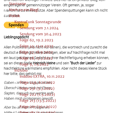
Startseite
eingetragener gemeinnütziger Verein. Oft gemein, ja, sogar
Noch so ein Blog!
manchmal zu etwas nütze. Aber Spendenquittungen kann ich nicht
ausstellen.
Politik
KontraFunk Sonntagsrunde
Sendung vom 7.1.2024
Sendung vom 30.4.2023
Lieblingsgedicht
Folge 62, 19.2.2023
Folge 45, 13.11.2022
Allen Politikern (und nicht nur denen), die wortreich und zurecht die
deutsche Bildungsmisere beklagen, aber auf Nachfrage nicht mal
Folge 37, 18.9.2022
ein lausiges kleines Gedicht zu ihrer Rechtfertigung erheben können,
Folge 28, 17.7.2022
sei an dieser Stelle
Heinrich Heine
und sein
"Buch der Lieder"
zur
Folge 9, 1.5.2022
Nachtlektüre wärmstens empfohlen. Aber nicht dieses kleine Stück
InDubio
hier bitte, das gehört mir.
Indubio EXTRA, 10.11.2022
Gaben mir Rat und gute Lehren,
Folge 249, 6.11.2022
Überschütteten mich mit Ehren,
Folge 231 (3.7.2022)
Sagten, dass ich nur warten sollt,
Folge 222 (1.5.2022)
Haben mich protegieren gewollt.
Folge 213 (13.3.2022)
Folge 201 (30.1.2022)
Aber bei all ihrem Protegieren,
Hätte ich können vor Hunger krepieren,
Folge 185 (5.12.2021)