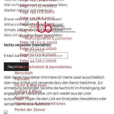
Wär nicht gekommen ein wackerer Mann,
Folge 171 (17.10.2021)
Wacker nahm er sich meiner an.
Folge 149 (1.8.2021)
Folge 133 (6.6.2021)
Braver Mann! Er schafft mir zu essen!
Will es ihm nie und nimmer vergessen!
Folge 115 (4.4.2021)
Schade, daß ich ihn nicht küssen kann!
Folg 101 (14.1.2021)
Denn ich bin selbst dieser brave Mann.
Folge 91 (10.1.2021)
Folge 78 (22.11.2020)
Nichts verpassen (Newsletter)
Folge 62 (27.9.2020)
Folge 52 (23.8.2020)
E-Mail Adresse:
Folge 44 (26.7.2020)
Meinungsfreiheit & Journalismus
Wirtschaft
Über diesen Newsletter informiere ich meine Leser ausschließlich
Parteien
über neue Artikel und verwende dazu den Dienst Mailchimp. Zur
Flucht & Migration
Anmeldung bestätigen Sie bitte die Nachricht im Posteingang der
Energie & Klima
angegegenen Mailadresse. Um sich wieder aus der Liste
Ausland
auszutragen, folgen Sie dem Link am Ende jedes Newsletters oder
Islamismus & Antisemitismus
senden Sie mir eine Nachricht.
Perlen der Zensur