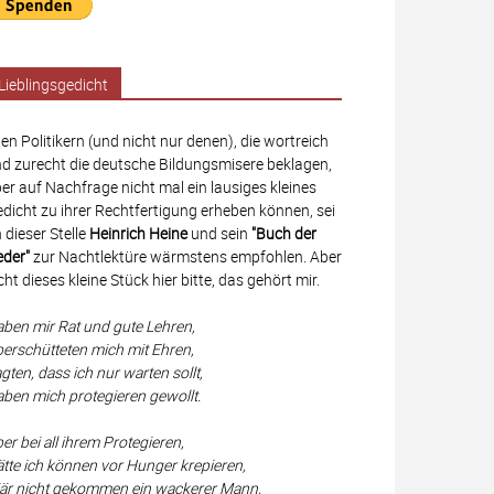
Lieblingsgedicht
len Politikern (und nicht nur denen), die wortreich
d zurecht die deutsche Bildungsmisere beklagen,
er auf Nachfrage nicht mal ein lausiges kleines
dicht zu ihrer Rechtfertigung erheben können, sei
 dieser Stelle
Heinrich Heine
und sein
"Buch der
eder"
zur Nachtlektüre wärmstens empfohlen. Aber
cht dieses kleine Stück hier bitte, das gehört mir.
ben mir Rat und gute Lehren,
erschütteten mich mit Ehren,
gten, dass ich nur warten sollt,
ben mich protegieren gewollt.
er bei all ihrem Protegieren,
tte ich können vor Hunger krepieren,
r nicht gekommen ein wackerer Mann,