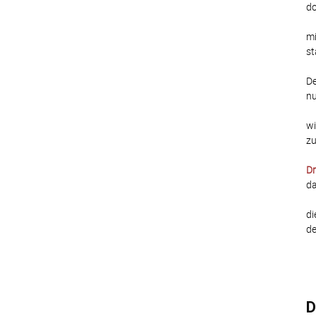
do
mi
st
De
nu
wi
zu
Dr
da
di
de
D