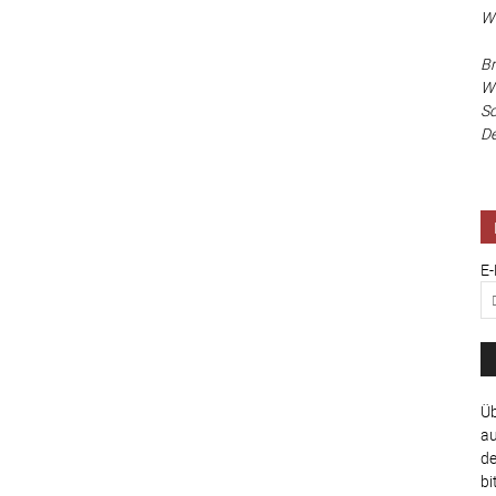
Wa
Br
Wi
Sc
De
E-
Üb
au
de
bi