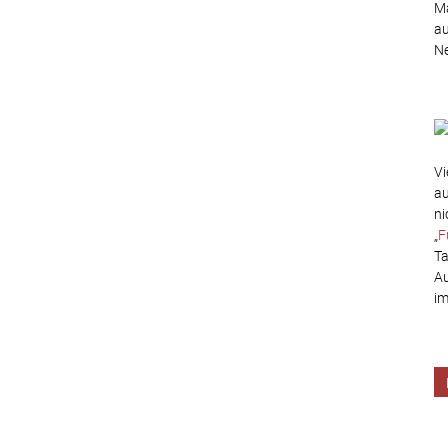
Ma
au
Ne
Vi
au
ni
„
F
Ta
Au
im