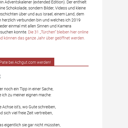
in Adventskalener (extended Edition). Der enthielt
ine Schokolade, sondern Bilder, Videos und kleine
schichten über und aus Israel, einem Land, dem
h herzlich verbunden bin und welches ich 2019
eder einmal mit allen Sinnen und Kamera
suchen konnte.
Die 31 „Türchen“ bleiben hier online
d können das ganze Jahr über geöffnet werden.
Pate bei Achgut.com werden!
er noch ein Tipp in einer Sache,
e ich zu meiner eignen mache:
e Achse ist's, wo Gute schreiben,
d sich viel freie Zeit vertreiben,
s eigentlich sie gar nicht müssten,