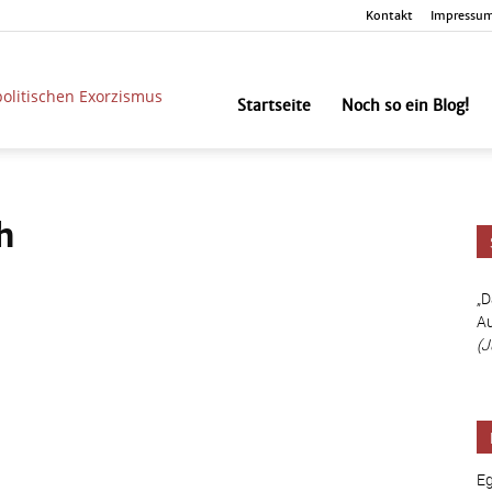
Kontakt
Impressu
unbesorgt
Startseite
Noch so ein Blog!
h
„D
Au
(J
Eg