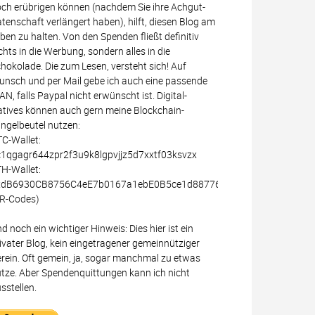
ch erübrigen können (nachdem Sie ihre Achgut-
tenschaft verlängert haben), hilft, diesen Blog am
ben zu halten. Von den Spenden fließt definitiv
chts in die Werbung, sondern alles in die
hokolade. Die zum Lesen, versteht sich! Auf
nsch und per Mail gebe ich auch eine passende
AN, falls Paypal nicht erwünscht ist. Digital-
tives können auch gern meine Blockchain-
ingelbeutel nutzen:
C-Wallet:
1qgagr644zpr2f3u9k8lgpvjjz5d7xxtf03ksvzx
H-Wallet:
xdB6930CB8756C4eE7b0167a1ebE0B5ce1d887766
R-Codes)
d noch ein wichtiger Hinweis: Dies hier ist ein
ivater Blog, kein eingetragener gemeinnütziger
rein. Oft gemein, ja, sogar manchmal zu etwas
tze. Aber Spendenquittungen kann ich nicht
sstellen.