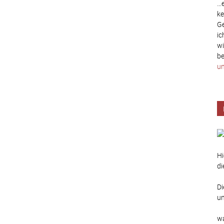
…e
ke
Ge
ic
wi
be
un
Hi
di
Di
un
wa