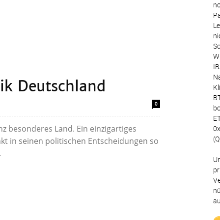
no
Pa
Le
ni
Sc
Wu
IB
Na
ik Deutschland
Kl
BT
0
bc
ET
nz besonderes Land. Ein einzigartiges
0
(Q
kt in seinen politischen Entscheidungen so
.
Un
pr
Ve
nü
au