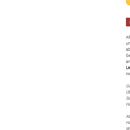
Al
un
ab
Ge
an
Li
ni
Ga
Üb
Sa
Ha
Ab
Hä
Wä