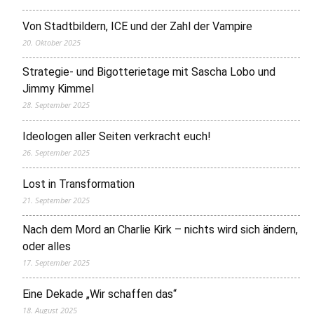
Von Stadtbildern, ICE und der Zahl der Vampire
20. Oktober 2025
Strategie- und Bigotterietage mit Sascha Lobo und
Jimmy Kimmel
28. September 2025
Ideologen aller Seiten verkracht euch!
26. September 2025
Lost in Transformation
21. September 2025
Nach dem Mord an Charlie Kirk – nichts wird sich ändern,
oder alles
17. September 2025
Eine Dekade „Wir schaffen das“
18. August 2025