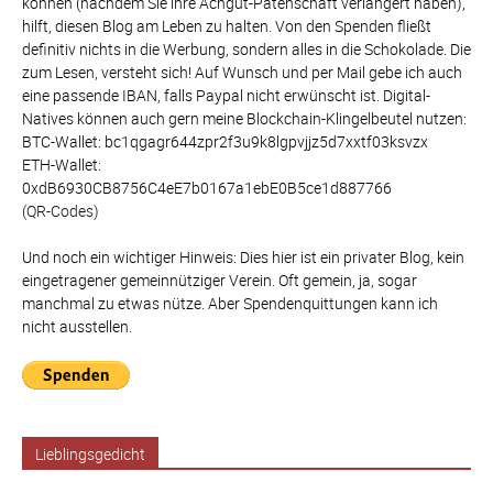
können (nachdem Sie ihre Achgut-Patenschaft verlängert haben),
hilft, diesen Blog am Leben zu halten. Von den Spenden fließt
definitiv nichts in die Werbung, sondern alles in die Schokolade. Die
zum Lesen, versteht sich! Auf Wunsch und per Mail gebe ich auch
eine passende IBAN, falls Paypal nicht erwünscht ist. Digital-
Natives können auch gern meine Blockchain-Klingelbeutel nutzen:
BTC-Wallet: bc1qgagr644zpr2f3u9k8lgpvjjz5d7xxtf03ksvzx
ETH-Wallet:
0xdB6930CB8756C4eE7b0167a1ebE0B5ce1d887766
(QR-Codes)
Und noch ein wichtiger Hinweis: Dies hier ist ein privater Blog, kein
eingetragener gemeinnütziger Verein. Oft gemein, ja, sogar
manchmal zu etwas nütze. Aber Spendenquittungen kann ich
nicht ausstellen.
Lieblingsgedicht