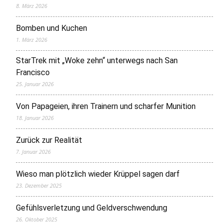
8. März 2026
Bomben und Kuchen
1. März 2026
StarTrek mit „Woke zehn“ unterwegs nach San
Francisco
25. Januar 2026
Von Papageien, ihren Trainern und scharfer Munition
18. Januar 2026
Zurück zur Realität
7. Januar 2026
Wieso man plötzlich wieder Krüppel sagen darf
23. Dezember 2025
Gefühlsverletzung und Geldverschwendung
26. Oktober 2025