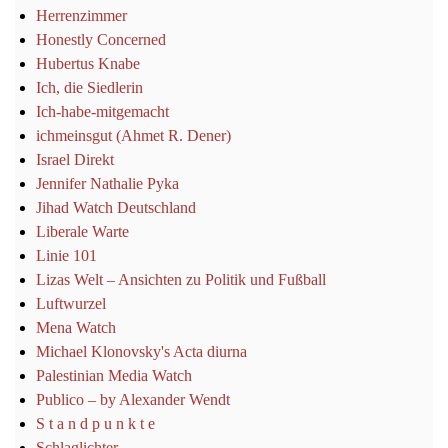
Herrenzimmer
Honestly Concerned
Hubertus Knabe
Ich, die Siedlerin
Ich-habe-mitgemacht
ichmeinsgut (Ahmet R. Dener)
Israel Direkt
Jennifer Nathalie Pyka
Jihad Watch Deutschland
Liberale Warte
Linie 101
Lizas Welt – Ansichten zu Politik und Fußball
Luftwurzel
Mena Watch
Michael Klonovsky's Acta diurna
Palestinian Media Watch
Publico – by Alexander Wendt
S t a n d p u n k t e
Schlaglichter