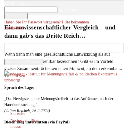
Ihr Benutzername
Ihr Passwort
Haben Sie Ihr Passwort vergessen? Hilfe bekommen
Ein unwissenschaftlicher Vergleich – und
Datenschutz
Passwort-Wiederherstellung
dann gab’s das Dritte Reich…
Passwort zurücksetzen
Roger Letsch
-
5
31. Januar 2017
Wann kann man eine gesellschaftliche Entwicklung als auf
Ihre E-Mail-Adresse
absehbare Zeit unumkehrbar bezeichnen? Gibt es im Vorfeld
Ein Passwort wird Ihnen per Email zugeschickt.
großer Zusammenbrüche den einen Moment, an dem erkennbar...
Weiterlesen
unbesorgt
Spruch des Tages
„Das Nervigste an der Meinungsfreiheit ist das Aufräumen nach der
Hausdurchsuchung.“
(Julian Reichelt, 26.2.2024)
Startseite
Noch so ein Blog!
Diesen Blog unterstützen (via PayPal)
Politik