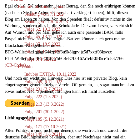
Egal ob 1 €, 5 € oder mehr...jeder Betrag, den Sie noch erübrigen können
KontraFunk Sonntagsrunde
(nachdem Sie ihre Achgut-Patenschaft verlängert haben), hilft, diesen
Sendung vom 7.1.2024
Blog am Leben zu halten. Von den Spenden fließt definitiv nichts in die
Sendung vom 30.4.2023
Werbung, sondern alles in die Schokolade. Die zum Lesen, versteht sich!
Folge 62, 19.2.2023
Auf Wunsch und per Mail gebe ich auch eine passende IBAN, falls
Folge 45, 13.11.2022
Paypal nicht erwünscht ist. Digital-Natives können auch gern meine
Folge 37, 18.9.2022
Blockchain-Klingelbeutel nutzen:
Folge 28, 17.7.2022
BTC-Wallet: bc1qgagr644zpr2f3u9k8lgpvjjz5d7xxtf03ksvzx
ETH-Wallet: 0xdB6930CB8756C4eE7b0167a1ebE0B5ce1d887766
Folge 9, 1.5.2022
(QR-Codes)
InDubio
Indubio EXTRA, 10.11.2022
Und noch ein wichtiger Hinweis: Dies hier ist ein privater Blog, kein
Folge 249, 6.11.2022
eingetragener gemeinnütziger Verein. Oft gemein, ja, sogar manchmal zu
Folge 231 (3.7.2022)
etwas nütze. Aber Spendenquittungen kann ich nicht ausstellen.
Folge 222 (1.5.2022)
Folge 213 (13.3.2022)
Folge 201 (30.1.2022)
Lieblingsgedicht
Folge 185 (5.12.2021)
Folge 171 (17.10.2021)
Allen Politikern (und nicht nur denen), die wortreich und zurecht die
Folge 149 (1.8.2021)
deutsche Bildungsmisere beklagen, aber auf Nachfrage nicht mal ein