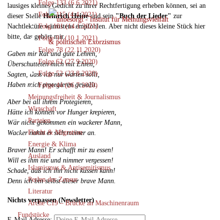
Folge 133 (6.6.2021)
lausiges kleines Gedicht zu ihrer Rechtfertigung erheben können, sei an
Folge 115 (4.4.2021)
dieser Stelle
Heinrich Heine
und sein
"Buch der Lieder"
zur
Nachtlektüre wärmstens empfohlen. Aber nicht dieses kleine Stück hier
Folg 101 (14.1.2021)
bitte, das gehört mir.
Folge 91 (10.1.2021)
Folge 78 (22.11.2020)
Gaben mir Rat und gute Lehren,
Folge 62 (27.9.2020)
Überschütteten mich mit Ehren,
Folge 52 (23.8.2020)
Sagten, dass ich nur warten sollt,
Haben mich protegieren gewollt.
Folge 44 (26.7.2020)
Meinungsfreiheit & Journalismus
Aber bei all ihrem Protegieren,
Wirtschaft
Hätte ich können vor Hunger krepieren,
Parteien
Wär nicht gekommen ein wackerer Mann,
Flucht & Migration
Wacker nahm er sich meiner an.
Energie & Klima
Braver Mann! Er schafft mir zu essen!
Ausland
Will es ihm nie und nimmer vergessen!
Islamismus & Antisemitismus
Schade, daß ich ihn nicht küssen kann!
Perlen der Zensur
Denn ich bin selbst dieser brave Mann.
Literatur
Nichts verpassen (Newsletter)
Arche C19 – Brücke an Maschinenraum
Fundstücke
E-Mail Adresse: