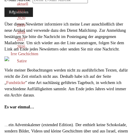
aktuell
2021
2020
Über diesen Newsletter informiere ich meine Leser ausschließlich über
2019
neue Artikel und verwende dazu den Dienst Mailchimp. Zur Anmeldung
2018
bestätigen Sie bitte die Nachricht im Posteingang der angegegenen
2017
Mailadresse. Um sich wieder aus der Liste auszutragen, folgen Sie dem
2016
Link am Ende jedes Newsletters oder senden Sie mir eine Nachricht.
Irre Geschichten
Satire
Viele meiner Beobachtungen werden nicht zu ausführlichen Texten, dafür
reicht die Zeit einfach nicht aus. Deshalb habe ich auf der Seite
„
Fundstücke
“ eine Art nachlässig geführtes Tagebuch, in welchem ich
verschiedene Auffälligkeiten sammle. Am Ende jedes Jahres wird immer
ein Archiv daraus.
Es war einmal…
…ein Adventskalener (extended Edition). Der enthielt keine Schokolade,
sondern Bilder, Videos und kleine Geschichten über und aus Israel, einem