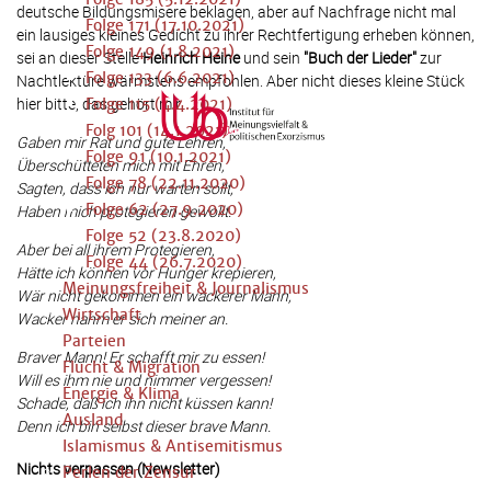
deutsche Bildungsmisere beklagen, aber auf Nachfrage nicht mal
Folge 171 (17.10.2021)
ein lausiges kleines Gedicht zu ihrer Rechtfertigung erheben können,
Folge 149 (1.8.2021)
sei an dieser Stelle
Heinrich Heine
und sein
"Buch der Lieder"
zur
Folge 133 (6.6.2021)
Nachtlektüre wärmstens empfohlen. Aber nicht dieses kleine Stück
hier bitte, das gehört mir.
Folge 115 (4.4.2021)
Folg 101 (14.1.2021)
Gaben mir Rat und gute Lehren,
Folge 91 (10.1.2021)
Überschütteten mich mit Ehren,
Folge 78 (22.11.2020)
Sagten, dass ich nur warten sollt,
Folge 62 (27.9.2020)
Haben mich protegieren gewollt.
Folge 52 (23.8.2020)
Aber bei all ihrem Protegieren,
Folge 44 (26.7.2020)
Hätte ich können vor Hunger krepieren,
Meinungsfreiheit & Journalismus
Wär nicht gekommen ein wackerer Mann,
Wirtschaft
Wacker nahm er sich meiner an.
Parteien
Braver Mann! Er schafft mir zu essen!
Flucht & Migration
Will es ihm nie und nimmer vergessen!
Energie & Klima
Schade, daß ich ihn nicht küssen kann!
Ausland
Denn ich bin selbst dieser brave Mann.
Islamismus & Antisemitismus
Nichts verpassen (Newsletter)
Perlen der Zensur