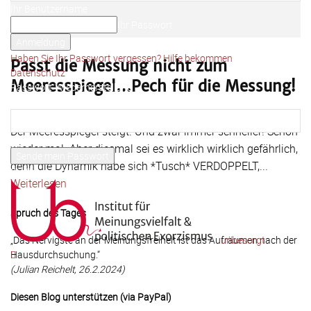
Ihr Benutzername
Ihr Passwort
Haben Sie Ihr Passwort vergessen? Hilfe bekommen
Passt die Messung nicht zum
Datenschutz
Meeresspiegel…Pech für die Messung!
Passwort-Wiederherstellung
Passwort zurücksetzen
Roger Letsch
-
20
13. Februar 2018
Der Meeresspiegel steigt. Und zwar immer schneller! Schon
Ihre E-Mail-Adresse
wieder mal. Aber diesmal sei es wirklich wirklich gefährlich,
denn die Dynamik habe sich *Tusch* VERDOPPELT,...
Ein Passwort wird Ihnen per Email zugeschickt.
Weiterlesen
Spruch des Tages
unbesorgt
„Das Nervigste an der Meinungsfreiheit ist das Aufräumen nach der
Hausdurchsuchung.“
(Julian Reichelt, 26.2.2024)
Diesen Blog unterstützen (via PayPal)