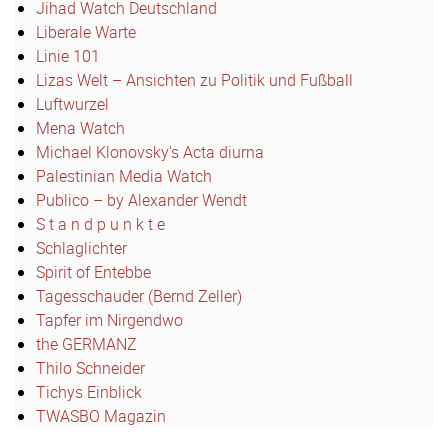
Jihad Watch Deutschland
Liberale Warte
Linie 101
Lizas Welt – Ansichten zu Politik und Fußball
Luftwurzel
Mena Watch
Michael Klonovsky's Acta diurna
Palestinian Media Watch
Publico – by Alexander Wendt
S t a n d p u n k t e
Schlaglichter
Spirit of Entebbe
Tagesschauder (Bernd Zeller)
Tapfer im Nirgendwo
the GERMANZ
Thilo Schneider
Tichys Einblick
TWASBO Magazin