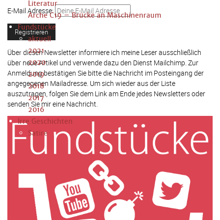
Literatur
E-Mail Adresse:
Arche C19 – Brücke an Maschinenraum
Fundstücke
aktuell
2021
Über diesen Newsletter informiere ich meine Leser ausschließlich
2020
über neue Artikel und verwende dazu den Dienst Mailchimp. Zur
Anmeldung bestätigen Sie bitte die Nachricht im Posteingang der
2019
angegegenen Mailadresse. Um sich wieder aus der Liste
2018
auszutragen, folgen Sie dem Link am Ende jedes Newsletters oder
2017
senden Sie mir eine Nachricht.
2016
Irre Geschichten
Satire