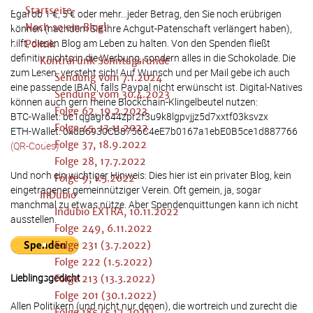
Startseite
Egal ob 1 €, 5 € oder mehr...jeder Betrag, den Sie noch erübrigen
Noch so ein Blog!
können (nachdem Sie ihre Achgut-Patenschaft verlängert haben),
hilft, diesen Blog am Leben zu halten. Von den Spenden fließt
Politik
definitiv nichts in die Werbung, sondern alles in die Schokolade. Die
KontraFunk Sonntagsrunde
zum Lesen, versteht sich! Auf Wunsch und per Mail gebe ich auch
Sendung vom 7.1.2024
eine passende IBAN, falls Paypal nicht erwünscht ist. Digital-Natives
Sendung vom 30.4.2023
können auch gern meine Blockchain-Klingelbeutel nutzen:
Folge 62, 19.2.2023
BTC-Wallet: bc1qgagr644zpr2f3u9k8lgpvjjz5d7xxtf03ksvzx
Folge 45, 13.11.2022
ETH-Wallet: 0xdB6930CB8756C4eE7b0167a1ebE0B5ce1d887766
Folge 37, 18.9.2022
(QR-Codes)
Folge 28, 17.7.2022
Und noch ein wichtiger Hinweis: Dies hier ist ein privater Blog, kein
Folge 9, 1.5.2022
eingetragener gemeinnütziger Verein. Oft gemein, ja, sogar
InDubio
manchmal zu etwas nütze. Aber Spendenquittungen kann ich nicht
Indubio EXTRA, 10.11.2022
ausstellen.
Folge 249, 6.11.2022
Folge 231 (3.7.2022)
Folge 222 (1.5.2022)
Lieblingsgedicht
Folge 213 (13.3.2022)
Folge 201 (30.1.2022)
Allen Politikern (und nicht nur denen), die wortreich und zurecht die
Folge 185 (5.12.2021)