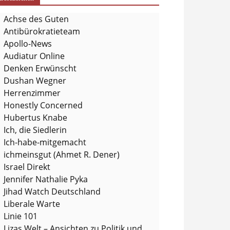
Achse des Guten
Antibürokratieteam
Apollo-News
Audiatur Online
Denken Erwünscht
Dushan Wegner
Herrenzimmer
Honestly Concerned
Hubertus Knabe
Ich, die Siedlerin
Ich-habe-mitgemacht
ichmeinsgut (Ahmet R. Dener)
Israel Direkt
Jennifer Nathalie Pyka
Jihad Watch Deutschland
Liberale Warte
Linie 101
Lizas Welt – Ansichten zu Politik und