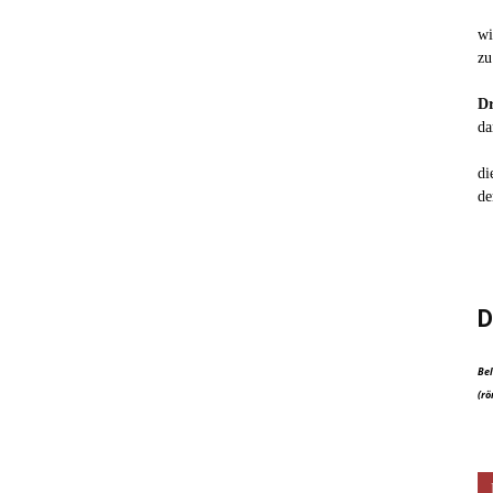
wi
zu
Dr
da
di
de
D
Bel
(rö