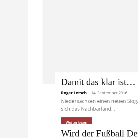
Damit das klar ist…
Roger Letsch
...Niedersachsen hat einen neuen 
-
14. September 2016
Niedersachsen einen neuen Sloga
sich das Nachbarland...
Weiterlesen
Wird der Fußball De