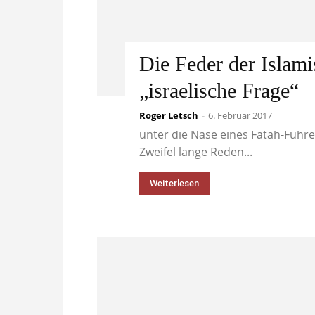
Die Feder der Islam
„israelische Frage“
Roger Letsch
Hält man als Reporter eines eng
-
6. Februar 2017
unter die Nase eines Fatah-Führe
Zweifel lange Reden...
Weiterlesen