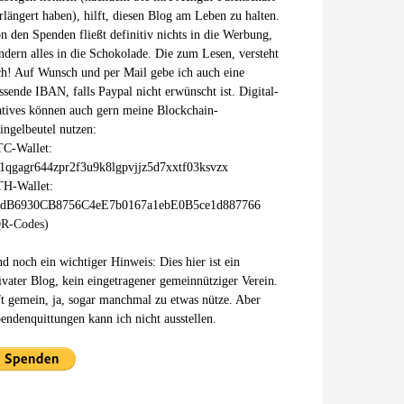
rlängert haben), hilft, diesen Blog am Leben zu halten.
n den Spenden fließt definitiv nichts in die Werbung,
ndern alles in die Schokolade. Die zum Lesen, versteht
ch! Auf Wunsch und per Mail gebe ich auch eine
ssende IBAN, falls Paypal nicht erwünscht ist. Digital-
tives können auch gern meine Blockchain-
ingelbeutel nutzen:
C-Wallet:
1qgagr644zpr2f3u9k8lgpvjjz5d7xxtf03ksvzx
H-Wallet:
xdB6930CB8756C4eE7b0167a1ebE0B5ce1d887766
R-Codes)
d noch ein wichtiger Hinweis: Dies hier ist ein
ivater Blog, kein eingetragener gemeinnütziger Verein.
t gemein, ja, sogar manchmal zu etwas nütze. Aber
endenquittungen kann ich nicht ausstellen.