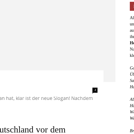
Al
un
au
ih
He
Na
kl
Ga
Üb
Sa
Ha
Slogan. Klar. Nicht dass klar wäre, dass
2
n hat, klar ist der neue Slogan! Nachdem
Ab
Hä
Wä
Wa
utschland vor dem
Br