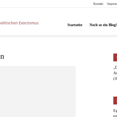
Kontakt
Impres
unbesorgt
Startseite
Noch so ein Blog!
en
„D
Au
(J
Eg
er