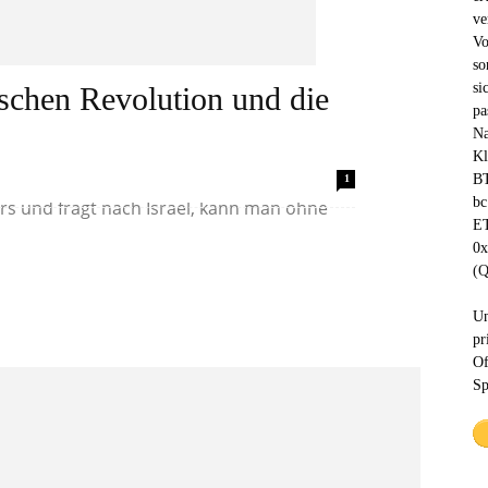
ve
Vo
so
si
ischen Revolution und die
pa
Na
Kl
lischsprachigen Mediums ein Mikrofon
BT
1
bc
rs und fragt nach Israel, kann man ohne
ET
0
(Q
Un
pr
Of
Sp