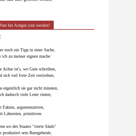
Pate bei Achgut.com werden!
er noch ein Tipp in einer Sache,
e ich zu meiner eignen mache:
e Achse ist's, wo Gute schreiben,
d sich viel freie Zeit vertreiben,
s eigentlich sie gar nicht müssten,
ch dadurch viele Leser rüsten,
t Fakten, argumentativen,
att Labereien, primitiven.
nn wo des Staates "vierte Säule"
r produziert sein Rumgeheule,