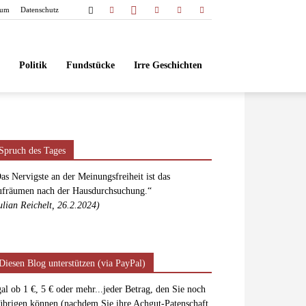
sum
Datenschutz
Politik
Fundstücke
Irre Geschichten
Spruch des Tages
as Nervigste an der Meinungsfreiheit ist das
fräumen nach der Hausdurchsuchung.“
ulian Reichelt, 26.2.2024)
Diesen Blog unterstützen (via PayPal)
al ob 1 €, 5 € oder mehr...jeder Betrag, den Sie noch
übrigen können (nachdem Sie ihre Achgut-Patenschaft