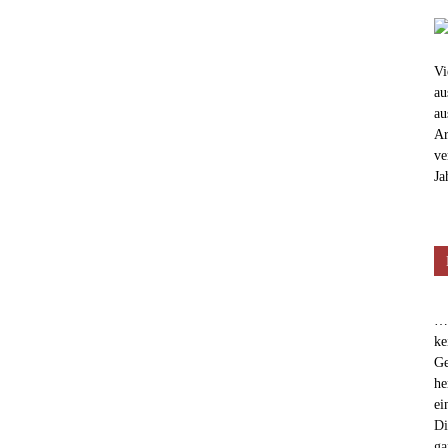
Vi
au
au
Ar
ve
Ja
…e
ke
Ge
he
ei
Di
ga