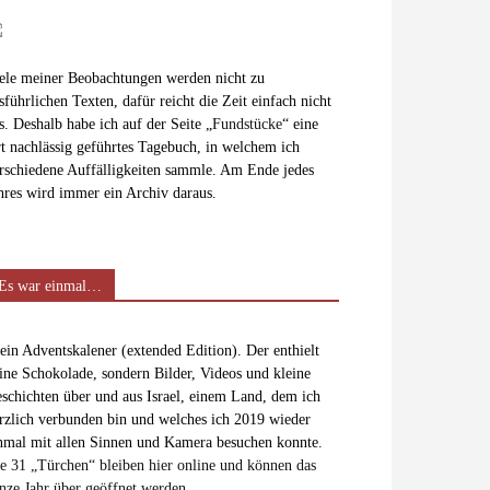
ele meiner Beobachtungen werden nicht zu
sführlichen Texten, dafür reicht die Zeit einfach nicht
s. Deshalb habe ich auf der Seite „
Fundstücke
“ eine
t nachlässig geführtes Tagebuch, in welchem ich
rschiedene Auffälligkeiten sammle. Am Ende jedes
hres wird immer ein Archiv daraus.
Es war einmal…
in Adventskalener (extended Edition). Der enthielt
ine Schokolade, sondern Bilder, Videos und kleine
schichten über und aus Israel, einem Land, dem ich
rzlich verbunden bin und welches ich 2019 wieder
nmal mit allen Sinnen und Kamera besuchen konnte.
e 31 „Türchen“ bleiben hier online und können das
nze Jahr über geöffnet werden.