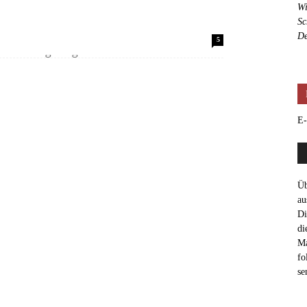
Wi
Sc
rsachsen um genau zu sein. Es lebt sich
De
5
ktioniert ganz gut. Die Straßen sind...
E-
Üb
au
Di
di
Ma
fo
se