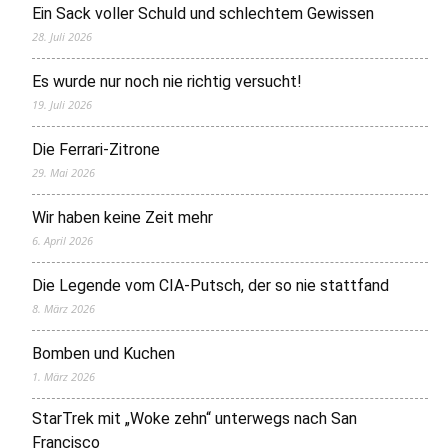
Ein Sack voller Schuld und schlechtem Gewissen
28. Juli 2026
Es wurde nur noch nie richtig versucht!
19. Juli 2026
Die Ferrari-Zitrone
29. Mai 2026
Wir haben keine Zeit mehr
6. April 2026
Die Legende vom CIA-Putsch, der so nie stattfand
8. März 2026
Bomben und Kuchen
1. März 2026
StarTrek mit „Woke zehn“ unterwegs nach San
Francisco