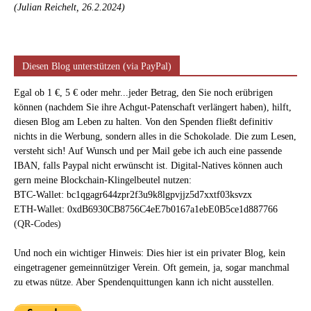
(Julian Reichelt, 26.2.2024)
Diesen Blog unterstützen (via PayPal)
Egal ob 1 €, 5 € oder mehr...jeder Betrag, den Sie noch erübrigen
können (nachdem Sie ihre Achgut-Patenschaft verlängert haben), hilft,
diesen Blog am Leben zu halten. Von den Spenden fließt definitiv
nichts in die Werbung, sondern alles in die Schokolade. Die zum Lesen,
versteht sich! Auf Wunsch und per Mail gebe ich auch eine passende
IBAN, falls Paypal nicht erwünscht ist. Digital-Natives können auch
gern meine Blockchain-Klingelbeutel nutzen:
BTC-Wallet: bc1qgagr644zpr2f3u9k8lgpvjjz5d7xxtf03ksvzx
ETH-Wallet: 0xdB6930CB8756C4eE7b0167a1ebE0B5ce1d887766
(QR-Codes)
Und noch ein wichtiger Hinweis: Dies hier ist ein privater Blog, kein
eingetragener gemeinnütziger Verein. Oft gemein, ja, sogar manchmal
zu etwas nütze. Aber Spendenquittungen kann ich nicht ausstellen.