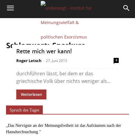
Schlagwort: Sparkurs
Rette mich wer kann!
Nun also doch. Tsipras bringt sich in
Roger Letsch
-
27. Juni 2015
0
Sicherheit, indem er ein Referendum
durchführen lässt, bei dem er das
griechische Volk über nichts weniger als...
Weiterlesen
Spruch des Tages
„Das Nervigste an der Meinungsfreiheit ist das Aufräumen nach der
Hausdurchsuchung.“