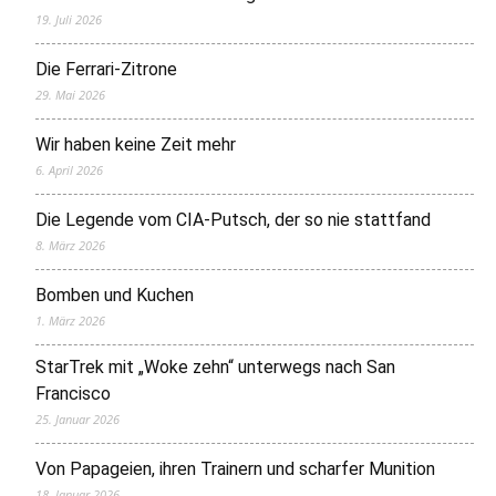
19. Juli 2026
Die Ferrari-Zitrone
29. Mai 2026
Wir haben keine Zeit mehr
6. April 2026
Die Legende vom CIA-Putsch, der so nie stattfand
8. März 2026
Bomben und Kuchen
1. März 2026
StarTrek mit „Woke zehn“ unterwegs nach San
Francisco
25. Januar 2026
Von Papageien, ihren Trainern und scharfer Munition
18. Januar 2026