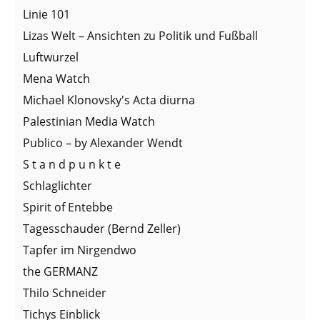
Linie 101
Lizas Welt – Ansichten zu Politik und Fußball
Luftwurzel
Mena Watch
Michael Klonovsky's Acta diurna
Palestinian Media Watch
Publico – by Alexander Wendt
S t a n d p u n k t e
Schlaglichter
Spirit of Entebbe
Tagesschauder (Bernd Zeller)
Tapfer im Nirgendwo
the GERMANZ
Thilo Schneider
Tichys Einblick