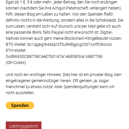
Egal ob 1 €, 5 € oder mehr...jeder Betrag, den Sie noch erübrigen
können (nachdem Sie ihre Achgut-Patenschaft verlängert haben),
hilft, diesen Blog am Leben zu halten. Von den Spenden fließt
definitiv nichts in die Werbung, sondern alles in die Schokolade. Die
zum Lesen, versteht sich! Auf Wunsch und per Mail gebe ich auch
eine passende IBAN, falls Paypal nicht erwünscht ist. Digital-
Natives können auch gern meine Blockchain-Klingelbeutel nutzen:
BTC-Wallet: bc1qgagr644zpr2f3u9k8lgpvjjz5d7xxtf03ksvzx
ETH-Wallet:
0xdB6930CB8756C4eE7b0167a1ebE0B5ce1d887766
(QR-Codes)
Und noch ein wichtiger Hinweis: Dies hier ist ein privater Blog, kein
eingetragener gemeinnütziger Verein. Oft gemein, ja, sogar
manchmal zu etwas nütze. Aber Spendenquittungen kann ich
nicht ausstellen.
Lieblingsgedicht