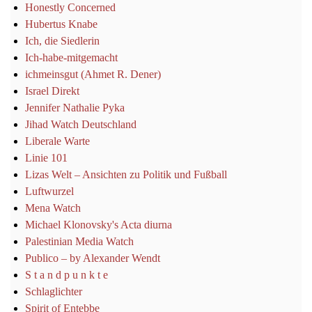
Honestly Concerned
Hubertus Knabe
Ich, die Siedlerin
Ich-habe-mitgemacht
ichmeinsgut (Ahmet R. Dener)
Israel Direkt
Jennifer Nathalie Pyka
Jihad Watch Deutschland
Liberale Warte
Linie 101
Lizas Welt – Ansichten zu Politik und Fußball
Luftwurzel
Mena Watch
Michael Klonovsky's Acta diurna
Palestinian Media Watch
Publico – by Alexander Wendt
S t a n d p u n k t e
Schlaglichter
Spirit of Entebbe