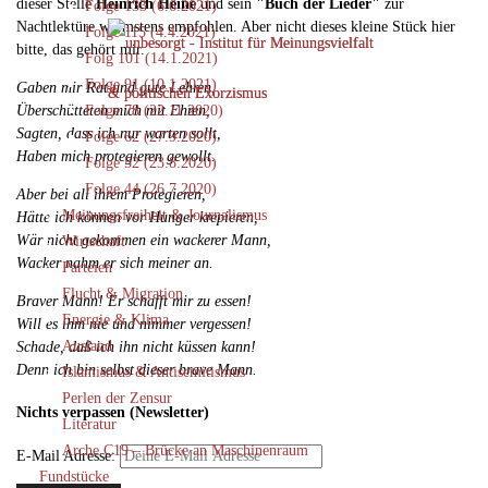
dieser Stelle
Heinrich Heine
und sein
"Buch der Lieder"
zur
Folge 133 (6.6.2021)
Nachtlektüre wärmstens empfohlen. Aber nicht dieses kleine Stück hier
Folge 115 (4.4.2021)
bitte, das gehört mir.
Folg 101 (14.1.2021)
Folge 91 (10.1.2021)
Gaben mir Rat und gute Lehren,
Überschütteten mich mit Ehren,
Folge 78 (22.11.2020)
Sagten, dass ich nur warten sollt,
Folge 62 (27.9.2020)
Haben mich protegieren gewollt.
Folge 52 (23.8.2020)
Folge 44 (26.7.2020)
Aber bei all ihrem Protegieren,
Meinungsfreiheit & Journalismus
Hätte ich können vor Hunger krepieren,
Wär nicht gekommen ein wackerer Mann,
Wirtschaft
Wacker nahm er sich meiner an.
Parteien
Flucht & Migration
Braver Mann! Er schafft mir zu essen!
Energie & Klima
Will es ihm nie und nimmer vergessen!
Ausland
Schade, daß ich ihn nicht küssen kann!
Denn ich bin selbst dieser brave Mann.
Islamismus & Antisemitismus
Perlen der Zensur
Nichts verpassen (Newsletter)
Literatur
Arche C19 – Brücke an Maschinenraum
E-Mail Adresse:
Fundstücke