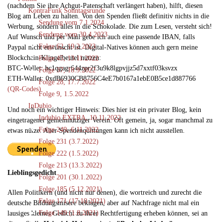
(nachdem Sie ihre Achgut-Patenschaft verlängert haben), hilft, diesen
KontraFunk Sonntagsrunde
Blog am Leben zu halten. Von den Spenden fließt definitiv nichts in die
Sendung vom 7.1.2024
Werbung, sondern alles in die Schokolade. Die zum Lesen, versteht sich!
Sendung vom 30.4.2023
Auf Wunsch und per Mail gebe ich auch eine passende IBAN, falls
Folge 62, 19.2.2023
Paypal nicht erwünscht ist. Digital-Natives können auch gern meine
Blockchain-Klingelbeutel nutzen:
Folge 45, 13.11.2022
BTC-Wallet: bc1qgagr644zpr2f3u9k8lgpvjjz5d7xxtf03ksvzx
Folge 37, 18.9.2022
ETH-Wallet: 0xdB6930CB8756C4eE7b0167a1ebE0B5ce1d887766
Folge 28, 17.7.2022
(QR-Codes)
Folge 9, 1.5.2022
InDubio
Und noch ein wichtiger Hinweis: Dies hier ist ein privater Blog, kein
Indubio EXTRA, 10.11.2022
eingetragener gemeinnütziger Verein. Oft gemein, ja, sogar manchmal zu
Folge 249, 6.11.2022
etwas nütze. Aber Spendenquittungen kann ich nicht ausstellen.
Folge 231 (3.7.2022)
Folge 222 (1.5.2022)
Folge 213 (13.3.2022)
Lieblingsgedicht
Folge 201 (30.1.2022)
Folge 185 (5.12.2021)
Allen Politikern (und nicht nur denen), die wortreich und zurecht die
Folge 171 (17.10.2021)
deutsche Bildungsmisere beklagen, aber auf Nachfrage nicht mal ein
Folge 149 (1.8.2021)
lausiges kleines Gedicht zu ihrer Rechtfertigung erheben können, sei an