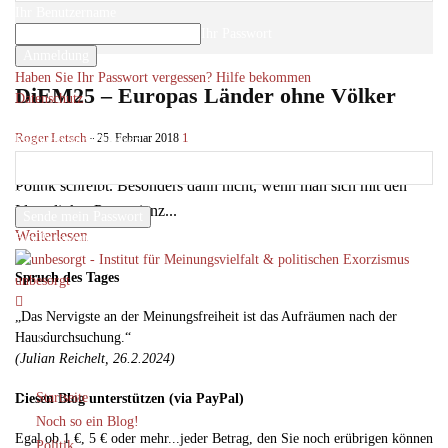
Ihr Benutzername
Ihr Passwort
Haben Sie Ihr Passwort vergessen? Hilfe bekommen
DiEM25 – Europas Länder ohne Völker
Datenschutz
Passwort-Wiederherstellung
Roger Letsch
-
1
25. Februar 2018
Passwort zurücksetzen
Man darf den Humor auch dann nicht verlieren, wenn man über
Politik schreibt. Besonders dann nicht, wenn man sich mit den
Ihre E-Mail-Adresse
Ideen linker Provenienz...
Weiterlesen
Ein Passwort wird Ihnen per Email zugeschickt.
Spruch des Tages
unbesorgt
„Das Nervigste an der Meinungsfreiheit ist das Aufräumen nach der
Hausdurchsuchung.“
(Julian Reichelt, 26.2.2024)
Startseite
Diesen Blog unterstützen (via PayPal)
Noch so ein Blog!
Egal ob 1 €, 5 € oder mehr...jeder Betrag, den Sie noch erübrigen können
Politik