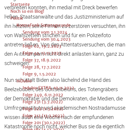
Startseite
verbreiten konnten, ihn medial mit Dreck bewerfen
Noch so ein Blog!
ließen, Staatsanwälte und das Justizministerium auf
Politik
ihn hetzten, seine Firmen zu zerstören versuchten, ihn
KontraFunk Sonntagsrunde
Sendung vom 7.1.2024
von Wahlzetteln strichen und für ein Polizeifoto
Sendung vom 30.4.2023
antreten ließen. Von den Attentatsversuchen, die man
Folge 62, 19.2.2023
den Antitrumpern nicht direkt anlasten kann, ganz zu
Folge 45, 13.11.2022
Folge 37, 18.9.2022
schweigen.
Folge 28, 17.7.2022
Folge 9, 1.5.2022
Nun schüttelt Biden also lächelnd die Hand des
InDubio
Indubio EXTRA, 10.11.2022
Beelzebuben, des Gottseibeiuns, des Totengräbers
Folge 249, 6.11.2022
der Demokratie; und die Demokraten, die Medien, die
Folge 231 (3.7.2022)
Umfrageinstitute und akademischen Nostradamusse
Folge 222 (1.5.2022)
Folge 213 (13.3.2022)
wissen auch eine Woche nach der empfundenen
Folge 201 (30.1.2022)
Katastrophe noch nicht, welcher Bus sie da eigentlich
Folge 185 (5.12.2021)