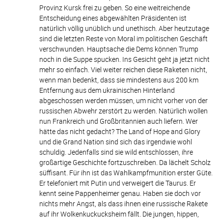
Provinz Kursk frei zu geben. So eine weitreichende
Entscheidung eines abgewählten Präsidenten ist
natürlich völlig unüblich und unethisch. Aber heutzutage
sind die letzten Reste von Moral im politischen Geschäft
verschwunden. Hauptsache die Dems können Trump
noch in die Suppe spucken. Ins Gesicht geht ja jetzt nicht
mehr so einfach. Viel weiter reichen diese Raketen nicht,
wenn man bedenkt, dass sie mindestens aus 200 km
Entfernung aus dem ukrainischen Hinterland
abgeschossen werden müssen, um nicht vorher von der
russischen Abwehr zerstört zu werden. Natürlich wollen
nun Frankreich und Großbritannien auch liefern. Wer
hätte das nicht gedacht? The Land of Hope and Glory
und die Grand Nation sind sich das irgendwie wohl
schuldig. Jedenfalls sind sie wild entschlossen, ihre
großartige Geschichte fortzuschreiben. Da lächelt Scholz
süffisant. Für ihn ist das Wahlkampfmunition erster Güte.
Er telefoniert mit Putin und verweigert die Taurus. Er
kennt seine Pappenheimer genau. Haben sie doch vor
nichts mehr Angst, als dass ihnen eine russische Rakete
auf ihr Wolkenkuckucksheim fällt. Die jungen, hippen,