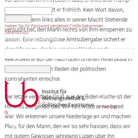
Ihr Benutzername
rechts im Bild, lächelt er fröhlich. Kein Wort davon,
Ihr Passwort
dass der Mann links alles in seiner Macht Stehende
Haben Sie Ihr Passwort vergessen? Hilfe bekommen
versucht hat, den Mann rechts von ihm einsperren zu
Datenschutz
lassen. Eine reibungslose Amtsübergabe sichert er
Passwort-Wiederherstellung
Passwort zurücksetzen
dem Mann zu, der bis vor einer Woche noch
Rekordwerte auf der nach oben offenen Hitlerskala in
Ihre E-Mail-Adresse
den Medien und den Reden der politischen
Ein Passwort wird Ihnen per Email zugeschickt.
Kontrahenten erreichte.
Der letzte vergiftete Gruß aus der Biden-Küche ist der
Hinweis auf genau das: Wir tun, wozu er nie bereit
unbesorgt
war. Wir erkennen unsere Niederlage an und machen
Platz für den Mann, den wir so sehr hassen, dass wir
mit gutem Gewissen jahrelang Lügen über ihn