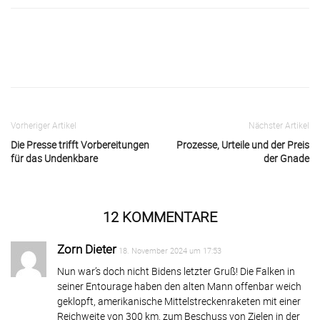
Facebook
X
Email
Telegram
Vorheriger Artikel
Nächster Artikel
Die Presse trifft Vorbereitungen
Prozesse, Urteile und der Preis
für das Undenkbare
der Gnade
12 KOMMENTARE
Zorn Dieter
18. November 2024 um 17:53
Nun war’s doch nicht Bidens letzter Gruß! Die Falken in
seiner Entourage haben den alten Mann offenbar weich
geklopft, amerikanische Mittelstreckenraketen mit einer
Reichweite von 300 km, zum Beschuss von Zielen in der