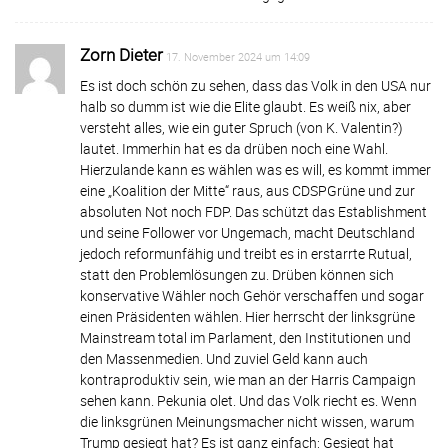
Zorn Dieter
17. November 2024 um 14:09
Es ist doch schön zu sehen, dass das Volk in den USA nur
halb so dumm ist wie die Elite glaubt. Es weiß nix, aber
versteht alles, wie ein guter Spruch (von K. Valentin?)
lautet. Immerhin hat es da drüben noch eine Wahl.
Hierzulande kann es wählen was es will, es kommt immer
eine „Koalition der Mitte“ raus, aus CDSPGrüne und zur
absoluten Not noch FDP. Das schützt das Establishment
und seine Follower vor Ungemach, macht Deutschland
jedoch reformunfähig und treibt es in erstarrte Rutual,
statt den Problemlösungen zu. Drüben können sich
konservative Wähler noch Gehör verschaffen und sogar
einen Präsidenten wählen. Hier herrscht der linksgrüne
Mainstream total im Parlament, den Institutionen und
den Massenmedien. Und zuviel Geld kann auch
kontraproduktiv sein, wie man an der Harris Campaign
sehen kann. Pekunia olet. Und das Volk riecht es. Wenn
die linksgrünen Meinungsmacher nicht wissen, warum
Trump gesiegt hat? Es ist ganz einfach: Gesiegt hat