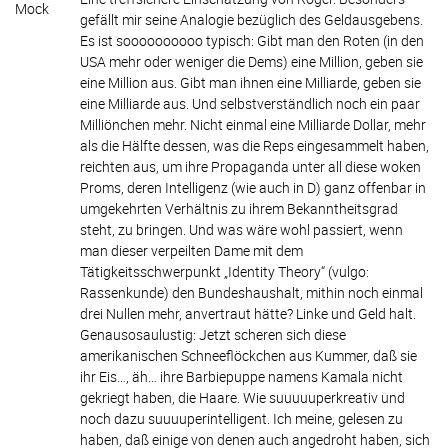
gefällt mir seine Analogie bezüglich des Geldausgebens.
Es ist soooooooooo typisch: Gibt man den Roten (in den
USA mehr oder weniger die Dems) eine Million, geben sie
eine Million aus. Gibt man ihnen eine Milliarde, geben sie
eine Milliarde aus. Und selbstverständlich noch ein paar
Milliönchen mehr. Nicht einmal eine Milliarde Dollar, mehr
als die Hälfte dessen, was die Reps eingesammelt haben,
reichten aus, um ihre Propaganda unter all diese woken
Proms, deren Intelligenz (wie auch in D) ganz offenbar in
umgekehrten Verhältnis zu ihrem Bekanntheitsgrad
steht, zu bringen. Und was wäre wohl passiert, wenn
man dieser verpeilten Dame mit dem
Tätigkeitsschwerpunkt „Identity Theory“ (vulgo:
Rassenkunde) den Bundeshaushalt, mithin noch einmal
drei Nullen mehr, anvertraut hätte? Linke und Geld halt.
Genausosaulustig: Jetzt scheren sich diese
amerikanischen Schneeflöckchen aus Kummer, daß sie
ihr Eis…, äh… ihre Barbiepuppe namens Kamala nicht
gekriegt haben, die Haare. Wie suuuuuperkreativ und
noch dazu suuuuperintelligent. Ich meine, gelesen zu
haben, daß einige von denen auch angedroht haben, sich