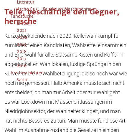
Literatur
Arche C19 – Brücke an Maschinenraum
Teile, beschäftige den Gegner,
Fundstücke
herrsche
aktuell
2021
Kurze Rückblende nach 2020. Kellerwahlkampf für
2020
zumindest einen Kandidaten, Wahlzettel einsammeln
2019
2018
und Briefwahl für alle. Seltsame Kisten und Koffer in
2017
abgedunkelten Wahllokalen, lustige Sprünge in den
2016
Kurven und eine Wahlbeteiligung, die so hoch war wie
Irre Geschichten
Satire
noch nie gemessen. Halb Amerika musste sich nicht
entscheiden, ob man zur Arbeit oder zur Wahl geht.
Es war Lockdown mit Massenentlassungen im
Niedriglohnsektor, der Wahlhelfer klingelt, und man
hat nichts Besseres zu tun. Man musste für diese Art
Wahl im Ausnahmezustand die Gesetze in einigen