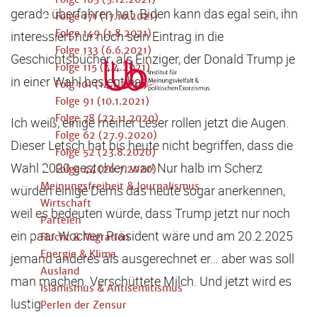
gerade überfahren hat. Biden kann das egal sein, ihn
Folge 171 (17.10.2021)
Folge 149 (1.8.2021)
interessiert nur noch sein Eintrag in die
Folge 133 (6.6.2021)
Geschichtsbücher: als Einziger, der Donald Trump je
Folge 115 (4.4.2021)
in einer Wahl besiegt hat.
Folg 101 (14.1.2021)
Folge 91 (10.1.2021)
Folge 78 (22.11.2020)
Ich weiß, einige meiner Leser rollen jetzt die Augen.
Folge 62 (27.9.2020)
Dieser Letsch hat bis heute nicht begriffen, dass die
Folge 52 (23.8.2020)
Wahl 2020 gestohlen war! Nur halb im Scherz
Folge 44 (26.7.2020)
Meinungsfreiheit & Journalismus
würden einige Dems das heute sogar anerkennen,
Wirtschaft
weil es bedeuten würde, dass Trump jetzt nur noch
Parteien
ein paar Wochen Präsident wäre und am 20.2.2025
Flucht & Migration
Energie & Klima
jemand anderes als ausgerechnet er… aber was soll
Ausland
man machen. Verschüttete Milch. Und jetzt wird es
Islamismus & Antisemitismus
lustig.
Perlen der Zensur