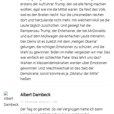
erstens der Aufrührer Trump, den sie alle fertig machen
wollten, egal wie irre die Mittel waren. Da feixt das Volk,
weil es den Braten riecht. Nur die Linksmedien riechen
dort und hierzulande nicht mehr, mit welchem Müll sie die
Leute täglich zuschütten. Und gesiegt hat die
Rampensau Trump, der Entertainer, der bei McDonalds
und auf dem Müllwagen die einfachen Leute mitnahm.
Den Dems ist es zuletzt mit dem „Heiligen Obama“
gelungen, die richtigen Emotionen zu schüren, und die
Wahl zu gewinnen. Biden im Keller vergessen wir mal. Das
war einfach ein schlechter Fake. Was lehrt uns das?
Wahlen in Massendemokratien werden über Emotionen
gewonnen. Und, Machtwechsel ist das Salz der
Demokratie, sonst könnte es ja „Diktatur der Mitte“
heißen.
Albert Dambeck
17. November 2024 um 11:09
Der Tag ist gerettet. So viel Vergnügen hatte ich beim