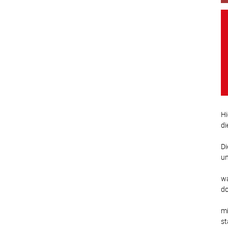
Hi
di
Di
un
wa
do
mi
st