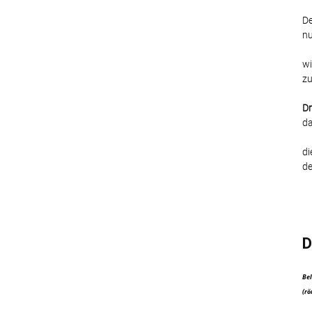
De
nu
wi
zu
Dr
da
di
de
D
Bel
(rö