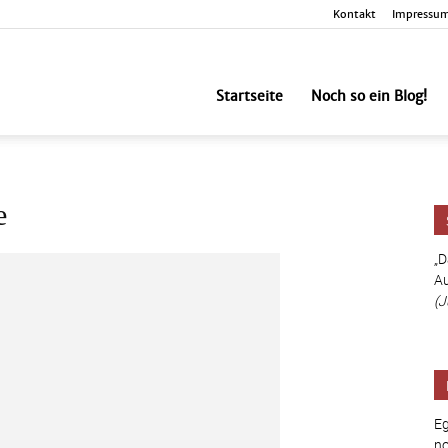
Kontakt
Impressu
nbesorgt
Startseite
Noch so ein Blog!
e
„D
Au
(J
Eg
no