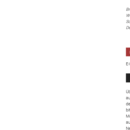
Br
Wi
Sc
De
E-
Üb
au
de
bi
Ma
au
Ne