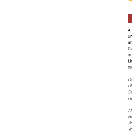
Al
un
ab
Ge
an
Li
ni
Ga
Üb
Sa
Ha
Ab
Hä
Wä
Wa