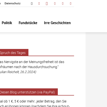
m
Datenschutz
Politik
Fundstücke
Irre Geschichten
Spruch des Tages
as Nervigste an der Meinungsfreiheit ist das
fräumen nach der Hausdurchsuchung.“
ulian Reichelt, 26.2.2024)
Diesen Blog unterstützen (via PayPal)
al ob 1 €, 5 € oder mehr...jeder Betrag, den Sie
ch erübrigen können (nachdem Sie ihre Achgut-