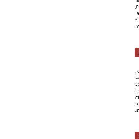
ni
„
F
Ta
Au
im
…e
ke
Ge
ic
wi
be
un