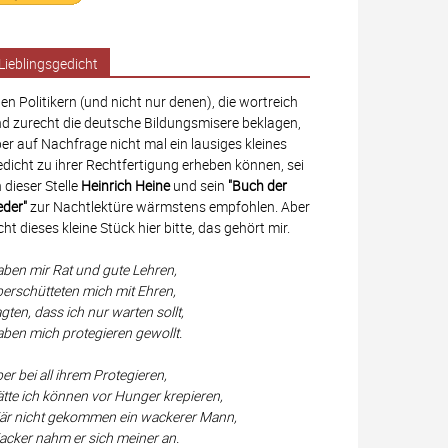
Lieblingsgedicht
len Politikern (und nicht nur denen), die wortreich
d zurecht die deutsche Bildungsmisere beklagen,
er auf Nachfrage nicht mal ein lausiges kleines
dicht zu ihrer Rechtfertigung erheben können, sei
 dieser Stelle
Heinrich Heine
und sein
"Buch der
eder"
zur Nachtlektüre wärmstens empfohlen. Aber
cht dieses kleine Stück hier bitte, das gehört mir.
ben mir Rat und gute Lehren,
erschütteten mich mit Ehren,
gten, dass ich nur warten sollt,
ben mich protegieren gewollt.
er bei all ihrem Protegieren,
tte ich können vor Hunger krepieren,
r nicht gekommen ein wackerer Mann,
cker nahm er sich meiner an.