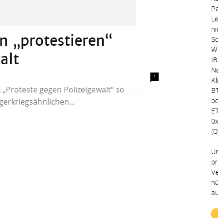
Pa
Le
ni
n „protestieren“
Sc
Wu
alt
IB
Na
chen Blätterwald angesichts der Gewaltwelle,
1
Kl
. „Proteste gegen Polizeigewalt“ so
BT
bc
erkriegsähnlichen...
ET
0
(Q
Un
pr
Ve
nü
au