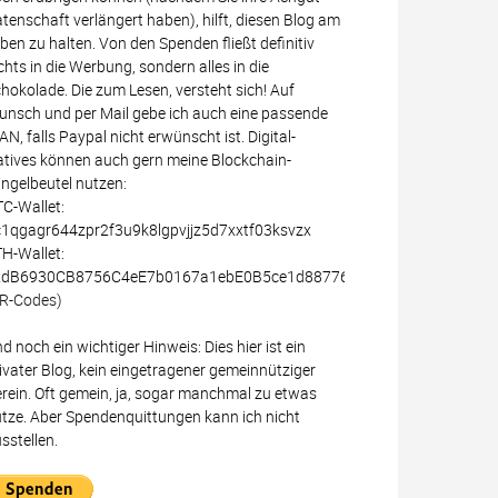
tenschaft verlängert haben), hilft, diesen Blog am
ben zu halten. Von den Spenden fließt definitiv
chts in die Werbung, sondern alles in die
hokolade. Die zum Lesen, versteht sich! Auf
nsch und per Mail gebe ich auch eine passende
AN, falls Paypal nicht erwünscht ist. Digital-
tives können auch gern meine Blockchain-
ingelbeutel nutzen:
C-Wallet:
1qgagr644zpr2f3u9k8lgpvjjz5d7xxtf03ksvzx
H-Wallet:
xdB6930CB8756C4eE7b0167a1ebE0B5ce1d887766
R-Codes)
d noch ein wichtiger Hinweis: Dies hier ist ein
ivater Blog, kein eingetragener gemeinnütziger
rein. Oft gemein, ja, sogar manchmal zu etwas
tze. Aber Spendenquittungen kann ich nicht
sstellen.