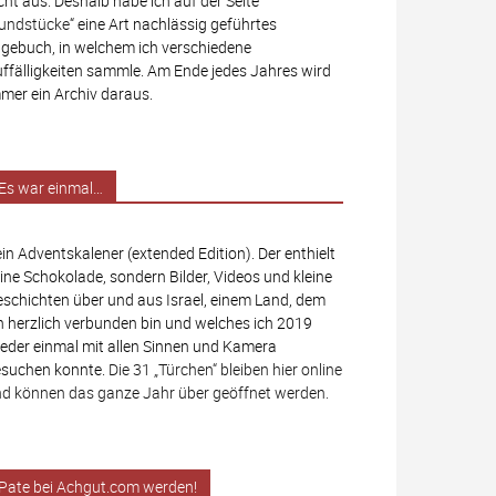
cht aus. Deshalb habe ich auf der Seite
undstücke
“ eine Art nachlässig geführtes
gebuch, in welchem ich verschiedene
ffälligkeiten sammle. Am Ende jedes Jahres wird
mer ein Archiv daraus.
Es war einmal…
in Adventskalener (extended Edition). Der enthielt
ine Schokolade, sondern Bilder, Videos und kleine
schichten über und aus Israel, einem Land, dem
h herzlich verbunden bin und welches ich 2019
eder einmal mit allen Sinnen und Kamera
suchen konnte.
Die 31 „Türchen“ bleiben hier online
d können das ganze Jahr über geöffnet werden.
Pate bei Achgut.com werden!