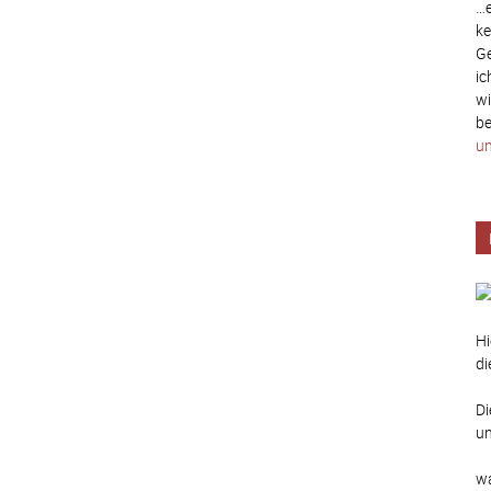
…e
ke
Ge
ic
wi
be
un
Hi
di
Di
un
wa