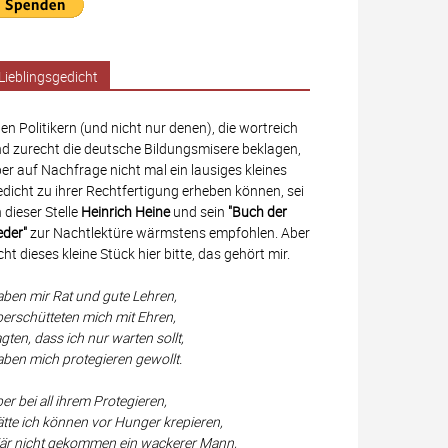
Lieblingsgedicht
len Politikern (und nicht nur denen), die wortreich
d zurecht die deutsche Bildungsmisere beklagen,
er auf Nachfrage nicht mal ein lausiges kleines
dicht zu ihrer Rechtfertigung erheben können, sei
 dieser Stelle
Heinrich Heine
und sein
"Buch der
eder"
zur Nachtlektüre wärmstens empfohlen. Aber
cht dieses kleine Stück hier bitte, das gehört mir.
ben mir Rat und gute Lehren,
erschütteten mich mit Ehren,
gten, dass ich nur warten sollt,
ben mich protegieren gewollt.
er bei all ihrem Protegieren,
tte ich können vor Hunger krepieren,
r nicht gekommen ein wackerer Mann,