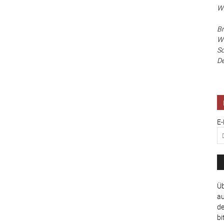
Wa
Br
Wi
Sc
De
E-
Üb
au
de
bi