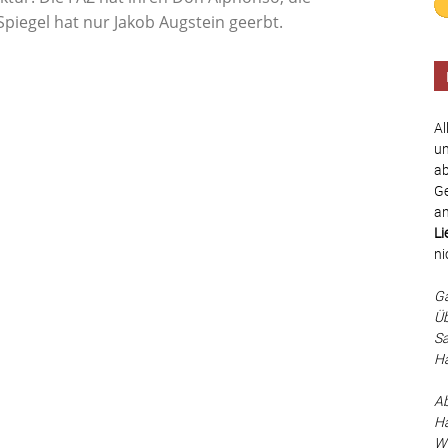
Spiegel hat nur Jakob Augstein geerbt.
Al
un
ab
Ge
an
Li
ni
Ga
Üb
Sa
Ha
Ab
Hä
Wä