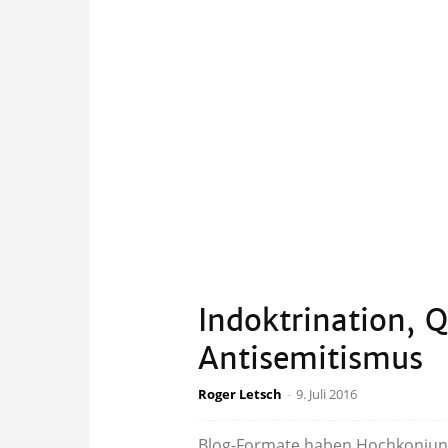
Indoktrination, 
Antisemitismus
Roger Letsch
-
9. Juli 2016
Blog-Formate haben Hochkonjunkt