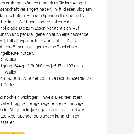
ch erübrigen können (nachdem Sie ihre Achgut-
tenschaft verlängert haben), hilft, diesen Blog am
ben zu halten. Von den Spenden fließt definitiv
chts in die Werbung, sondern alles in die
hokolade. Die zum Lesen, versteht sich! Auf
nsch und per Mail gebe ich auch eine passende
AN, falls Paypal nicht erwünscht ist. Digital-
tives können auch gern meine Blockchain-
ingelbeutel nutzen:
C-Wallet:
1qgagr644zpr2f3u9k8lgpvjjz5d7xxtf03ksvzx
H-Wallet:
xdB6930CB8756C4eE7b0167a1ebE0B5ce1d887766
R-Codes)
d noch ein wichtiger Hinweis: Dies hier ist ein
ivater Blog, kein eingetragener gemeinnütziger
rein. Oft gemein, ja, sogar manchmal zu etwas
tze. Aber Spendenquittungen kann ich nicht
sstellen.