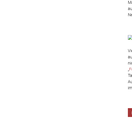
Ma
au
Ne
Vi
au
ni
„
F
Ta
Au
im