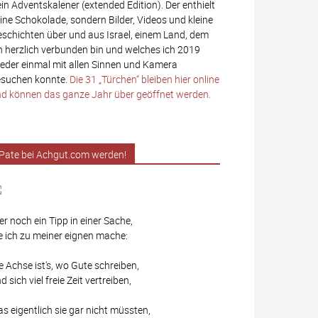
in Adventskalener (extended Edition). Der enthielt
ine Schokolade, sondern Bilder, Videos und kleine
schichten über und aus Israel, einem Land, dem
h herzlich verbunden bin und welches ich 2019
eder einmal mit allen Sinnen und Kamera
suchen konnte.
Die 31 „Türchen“ bleiben hier online
d können das ganze Jahr über geöffnet werden.
Pate bei Achgut.com werden!
er noch ein Tipp in einer Sache,
e ich zu meiner eignen mache:
e Achse ist's, wo Gute schreiben,
d sich viel freie Zeit vertreiben,
s eigentlich sie gar nicht müssten,