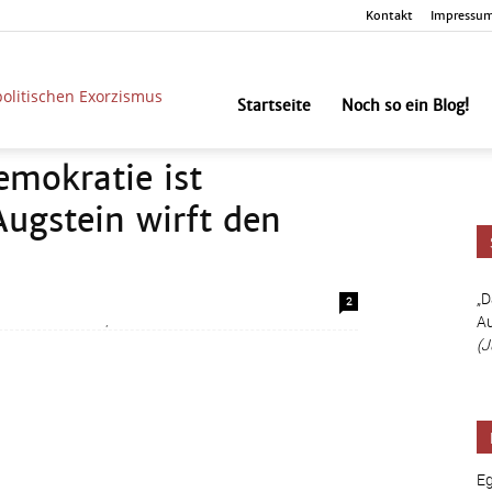
Kontakt
Impressu
unbesorgt
Startseite
Noch so ein Blog!
emokratie ist
gstein wirft den
ie vor der Wahl hochtourig im Leerlauf
„D
2
geworden sind, schrauben sich nach der
Au
(J
Eg