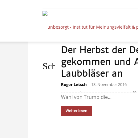
Der Herbst der D
gekommen und Au
Schlagwort: Faschismus
Laubbläser an
Während die Meinungsforscher, d
Roger Letsch
-
13. November 2016
drehten, nun seltsam kleinlaut 
Wahl von Trump die...
Weiterlesen