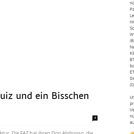
no
Pa
Le
ni
Sc
Wu
IB
Na
Kl
BT
bc
ET
0
(Q
Quiz und ein Bisschen
Un
pr
Ve
nü
5
au
ur. Die FAZ hat ihren Don Alphonso, die