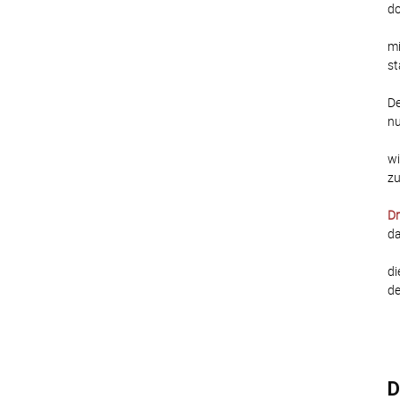
do
mi
st
De
nu
wi
zu
Dr
da
di
de
D