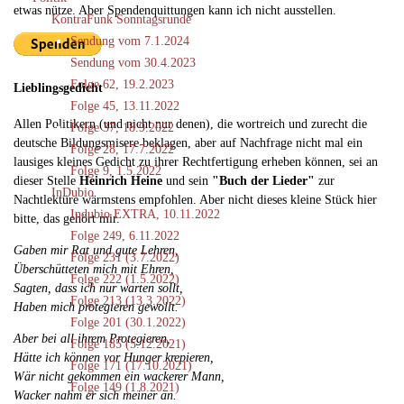
etwas nütze. Aber Spendenquittungen kann ich nicht ausstellen.
KontraFunk Sonntagsrunde
Sendung vom 7.1.2024
Sendung vom 30.4.2023
Folge 62, 19.2.2023
Lieblingsgedicht
Folge 45, 13.11.2022
Allen Politikern (und nicht nur denen), die wortreich und zurecht die
Folge 37, 18.9.2022
deutsche Bildungsmisere beklagen, aber auf Nachfrage nicht mal ein
Folge 28, 17.7.2022
lausiges kleines Gedicht zu ihrer Rechtfertigung erheben können, sei an
Folge 9, 1.5.2022
dieser Stelle
Heinrich Heine
und sein
"Buch der Lieder"
zur
InDubio
Nachtlektüre wärmstens empfohlen. Aber nicht dieses kleine Stück hier
Indubio EXTRA, 10.11.2022
bitte, das gehört mir.
Folge 249, 6.11.2022
Gaben mir Rat und gute Lehren,
Folge 231 (3.7.2022)
Überschütteten mich mit Ehren,
Folge 222 (1.5.2022)
Sagten, dass ich nur warten sollt,
Folge 213 (13.3.2022)
Haben mich protegieren gewollt.
Folge 201 (30.1.2022)
Aber bei all ihrem Protegieren,
Folge 185 (5.12.2021)
Hätte ich können vor Hunger krepieren,
Folge 171 (17.10.2021)
Wär nicht gekommen ein wackerer Mann,
Folge 149 (1.8.2021)
Wacker nahm er sich meiner an.