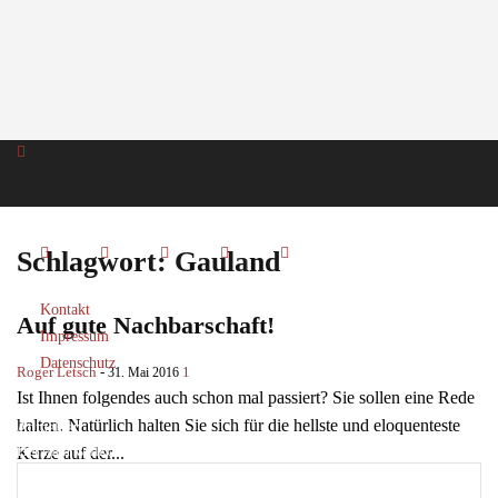
Schlagwort: Gauland
Kontakt
Auf gute Nachbarschaft!
Impressum
Datenschutz
Roger Letsch
-
1
31. Mai 2016
Ist Ihnen folgendes auch schon mal passiert? Sie sollen eine Rede
halten. Natürlich halten Sie sich für die hellste und eloquenteste
Anmelden
Herzlich willkommen! Melden Sie sich an
Kerze auf der...
Weiterlesen