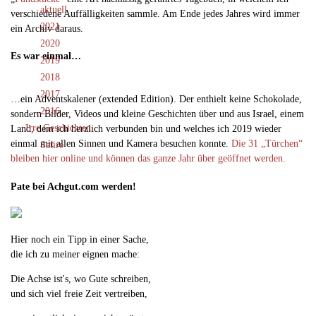
aktuell
verschiedene Auffälligkeiten sammle. Am Ende jedes Jahres wird immer
2021
ein Archiv daraus.
2020
Es war einmal…
2019
2018
2017
…ein Adventskalener (extended Edition). Der enthielt keine Schokolade,
2016
sondern Bilder, Videos und kleine Geschichten über und aus Israel, einem
Irre Geschichten
Land, dem ich herzlich verbunden bin und welches ich 2019 wieder
einmal mit allen Sinnen und Kamera besuchen konnte.
Die 31 „Türchen“
Satire
bleiben hier online und können das ganze Jahr über geöffnet werden.
Pate bei Achgut.com werden!
Hier noch ein Tipp in einer Sache,
die ich zu meiner eignen mache:
Die Achse ist's, wo Gute schreiben,
und sich viel freie Zeit vertreiben,