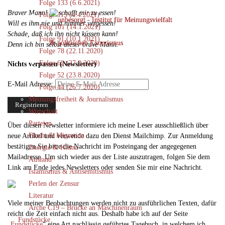
Folge 133 (6.6.2021)
Braver Mann! Er schafft mir zu essen!
Folge 115 (4.4.2021)
Will es ihm nie und nimmer vergessen!
Folg 101 (14.1.2021)
Schade, daß ich ihn nicht küssen kann!
Folge 91 (10.1.2021)
Denn ich bin selbst dieser brave Mann.
Folge 78 (22.11.2020)
Folge 62 (27.9.2020)
Nichts verpassen (Newsletter)
Folge 52 (23.8.2020)
E-Mail Adresse:
Folge 44 (26.7.2020)
Meinungsfreiheit & Journalismus
Wirtschaft
Parteien
Über diesen Newsletter informiere ich meine Leser ausschließlich über
Flucht & Migration
neue Artikel und verwende dazu den Dienst Mailchimp. Zur Anmeldung
bestätigen Sie bitte die Nachricht im Posteingang der angegegenen
Energie & Klima
Mailadresse. Um sich wieder aus der Liste auszutragen, folgen Sie dem
Ausland
Link am Ende jedes Newsletters oder senden Sie mir eine Nachricht.
Islamismus & Antisemitismus
Perlen der Zensur
Literatur
Viele meiner Beobachtungen werden nicht zu ausführlichen Texten, dafür
Arche C19 – Brücke an Maschinenraum
reicht die Zeit einfach nicht aus. Deshalb habe ich auf der Seite
Fundstücke
„
Fundstücke
“ eine Art nachlässig geführtes Tagebuch, in welchem ich