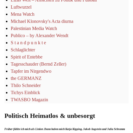
Luftwurzel
Mena Watch
Michael Klonovsky's Acta diurna
Palestinian Media Watch
Publico – by Alexander Wendt
S t a n d p u n k t e
Schlaglichter
Spirit of Entebbe
Tagesschauder (Bernd Zeller)
Tapfer im Nirgendwo
the GERMANZ
Thilo Schneider
Tichys Einblick
TWASBO Magazin
Politisch Heimatlos & unbesorgt
Früher fühlte ich mich als Linker. Dann haben mich Katja Kipping, Jakob Augstein und Julia Schramm