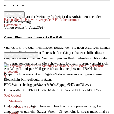
Ihr Benutzername
Spruch des Tages
Ihr Passwort
„Das Nervigste an der Meinungsfreiheit ist das Aufräumen nach der
Haben Sie Ihr Passwort vergessen? Hilfe bekommen
Hausdurchsuchung.“
Datenschutz
(Julian Reichelt, 26.2.2024)
Passwort-Wiederherstellung
Passwort zurücksetzen
Diesen Blog unterstützen (via PayPal)
Egal ob 1 €, 5 € oder mehr...jeder Betrag, den Sie noch erübrigen können
Ihre E-Mail-Adresse
(nachdem Sie ihre Achgut-Patenschaft verlängert haben), hilft, diesen
Blog am Leben zu halten. Von den Spenden fließt definitiv nichts in die
Ein Passwort wird Ihnen per Email zugeschickt.
Werbung, sondern alles in die Schokolade. Die zum Lesen, versteht sich!
Auf Wunsch und per Mail gebe ich auch eine passende IBAN, falls
unbesorgt
Paypal nicht erwünscht ist. Digital-Natives können auch gern meine
Blockchain-Klingelbeutel nutzen:
BTC-Wallet: bc1qgagr644zpr2f3u9k8lgpvjjz5d7xxtf03ksvzx
ETH-Wallet: 0xdB6930CB8756C4eE7b0167a1ebE0B5ce1d887766
(QR-Codes)
Startseite
Und noch ein wichtiger Hinweis: Dies hier ist ein privater Blog, kein
Noch so ein Blog!
eingetragener gemeinnütziger Verein. Oft gemein, ja, sogar manchmal zu
Politik