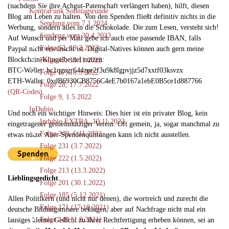
(nachdem Sie ihre Achgut-Patenschaft verlängert haben), hilft, diesen
KontraFunk Sonntagsrunde
Blog am Leben zu halten. Von den Spenden fließt definitiv nichts in die
Sendung vom 7.1.2024
Werbung, sondern alles in die Schokolade. Die zum Lesen, versteht sich!
Sendung vom 30.4.2023
Auf Wunsch und per Mail gebe ich auch eine passende IBAN, falls
Folge 62, 19.2.2023
Paypal nicht erwünscht ist. Digital-Natives können auch gern meine
Blockchain-Klingelbeutel nutzen:
Folge 45, 13.11.2022
BTC-Wallet: bc1qgagr644zpr2f3u9k8lgpvjjz5d7xxtf03ksvzx
Folge 37, 18.9.2022
ETH-Wallet: 0xdB6930CB8756C4eE7b0167a1ebE0B5ce1d887766
Folge 28, 17.7.2022
(QR-Codes)
Folge 9, 1.5.2022
InDubio
Und noch ein wichtiger Hinweis: Dies hier ist ein privater Blog, kein
Indubio EXTRA, 10.11.2022
eingetragener gemeinnütziger Verein. Oft gemein, ja, sogar manchmal zu
Folge 249, 6.11.2022
etwas nütze. Aber Spendenquittungen kann ich nicht ausstellen.
Folge 231 (3.7.2022)
Folge 222 (1.5.2022)
Folge 213 (13.3.2022)
Lieblingsgedicht
Folge 201 (30.1.2022)
Folge 185 (5.12.2021)
Allen Politikern (und nicht nur denen), die wortreich und zurecht die
Folge 171 (17.10.2021)
deutsche Bildungsmisere beklagen, aber auf Nachfrage nicht mal ein
Folge 149 (1.8.2021)
lausiges kleines Gedicht zu ihrer Rechtfertigung erheben können, sei an