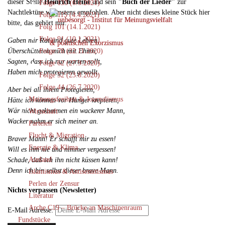
dieser Stelle
Heinrich Heine
und sein
"Buch der Lieder"
zur
Folge 133 (6.6.2021)
Nachtlektüre wärmstens empfohlen. Aber nicht dieses kleine Stück hier
Folge 115 (4.4.2021)
bitte, das gehört mir.
Folg 101 (14.1.2021)
Folge 91 (10.1.2021)
Gaben mir Rat und gute Lehren,
Überschütteten mich mit Ehren,
Folge 78 (22.11.2020)
Sagten, dass ich nur warten sollt,
Folge 62 (27.9.2020)
Haben mich protegieren gewollt.
Folge 52 (23.8.2020)
Folge 44 (26.7.2020)
Aber bei all ihrem Protegieren,
Meinungsfreiheit & Journalismus
Hätte ich können vor Hunger krepieren,
Wär nicht gekommen ein wackerer Mann,
Wirtschaft
Wacker nahm er sich meiner an.
Parteien
Flucht & Migration
Braver Mann! Er schafft mir zu essen!
Energie & Klima
Will es ihm nie und nimmer vergessen!
Ausland
Schade, daß ich ihn nicht küssen kann!
Denn ich bin selbst dieser brave Mann.
Islamismus & Antisemitismus
Perlen der Zensur
Nichts verpassen (Newsletter)
Literatur
Arche C19 – Brücke an Maschinenraum
E-Mail Adresse:
Fundstücke