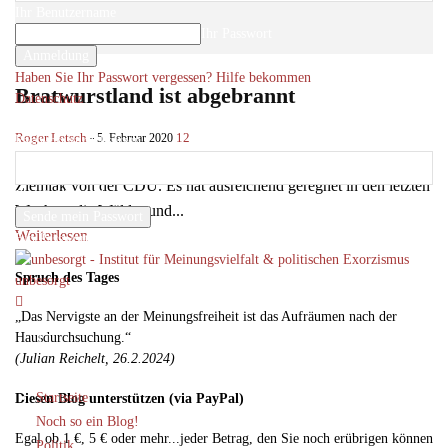
Ihr Benutzername
Ihr Passwort
Haben Sie Ihr Passwort vergessen? Hilfe bekommen
Bratwurstland ist abgebrannt
Datenschutz
Passwort-Wiederherstellung
Roger Letsch
-
12
5. Februar 2020
Passwort zurücksetzen
Die gute Nachricht zuerst: Thüringen brennt nicht, lieber Paul
Ziemiak von der CDU. Es hat ausreichend geregnet in den letzten
Ihre E-Mail-Adresse
Wochen, die Wälder und...
Weiterlesen
Ein Passwort wird Ihnen per Email zugeschickt.
Spruch des Tages
unbesorgt
„Das Nervigste an der Meinungsfreiheit ist das Aufräumen nach der
Hausdurchsuchung.“
(Julian Reichelt, 26.2.2024)
Startseite
Diesen Blog unterstützen (via PayPal)
Noch so ein Blog!
Egal ob 1 €, 5 € oder mehr...jeder Betrag, den Sie noch erübrigen können
Politik