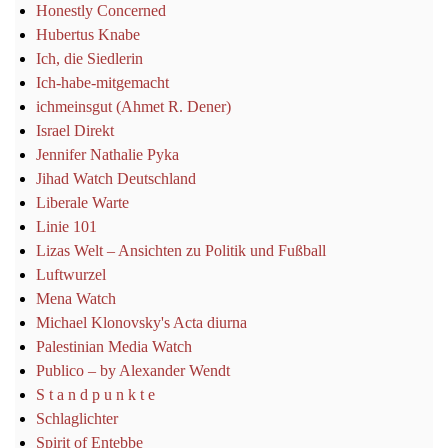
Honestly Concerned
Hubertus Knabe
Ich, die Siedlerin
Ich-habe-mitgemacht
ichmeinsgut (Ahmet R. Dener)
Israel Direkt
Jennifer Nathalie Pyka
Jihad Watch Deutschland
Liberale Warte
Linie 101
Lizas Welt – Ansichten zu Politik und Fußball
Luftwurzel
Mena Watch
Michael Klonovsky's Acta diurna
Palestinian Media Watch
Publico – by Alexander Wendt
S t a n d p u n k t e
Schlaglichter
Spirit of Entebbe